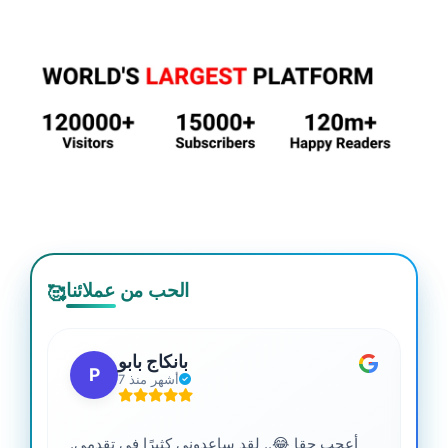
الحب من عملائنا
🥰
بانكاج بابو
P
7 أشهر منذ
أعجب حقا 😂.. لقد ساعدوني كثيرًا في تقدمي.