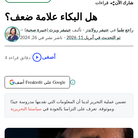
قراءات
شارك الآن
هل البكاء علامة ضعف؟
راجع طبيا
في
جنيفر رولاندز
- تأليف
جينيفر ويرث (خبيرة صحية)
—
تم التحديث في أبريل 11, 2026
- ناشر نشر في 26, 2024
|
أصغى
4 دقائق قراءة
أضف Freaktofit على Google
تضمن عملية التحرير لدينا أن المعلومات التي نقدمها مدروسة جيدًا
.
وموثوقة. تعرف على التزامنا بالجودة في
سياستنا التحريرية