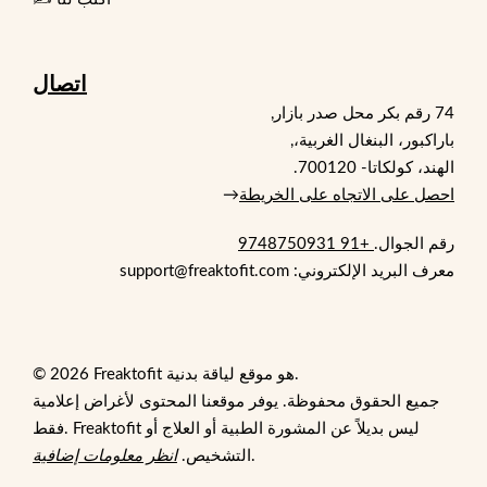
اتصال
74 رقم بكر محل صدر بازار,
باراكبور، البنغال الغربية،,
الهند، كولكاتا- 700120.
احصل على الاتجاه على الخريطة
→
رقم الجوال.
+91 9748750931
معرف البريد الإلكتروني: support@freaktofit.com
© 2026 Freaktofit هو موقع لياقة بدنية.
جميع الحقوق محفوظة. يوفر موقعنا المحتوى لأغراض إعلامية
فقط. Freaktofit ليس بديلاً عن المشورة الطبية أو العلاج أو
.
التشخيص.
انظر معلومات إضافية