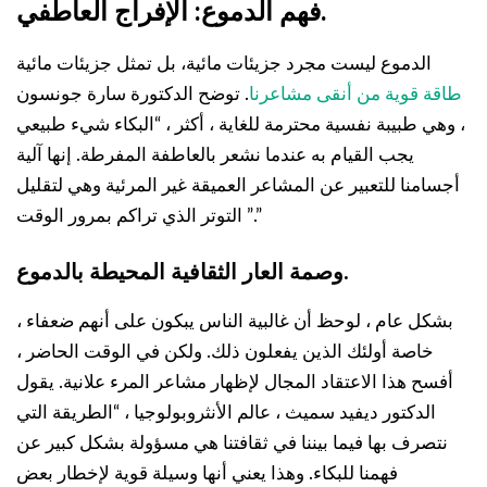
فهم الدموع: الإفراج العاطفي.
الدموع ليست مجرد جزيئات مائية، بل تمثل جزيئات مائية
طاقة قوية من أنقى مشاعرنا
. توضح الدكتورة سارة جونسون
، وهي طبيبة نفسية محترمة للغاية ، أكثر ، “البكاء شيء طبيعي
يجب القيام به عندما نشعر بالعاطفة المفرطة. إنها آلية
أجسامنا للتعبير عن المشاعر العميقة غير المرئية وهي لتقليل
التوتر الذي تراكم بمرور الوقت ”.”
وصمة العار الثقافية المحيطة بالدموع.
بشكل عام ، لوحظ أن غالبية الناس يبكون على أنهم ضعفاء ،
خاصة أولئك الذين يفعلون ذلك. ولكن في الوقت الحاضر ،
أفسح هذا الاعتقاد المجال لإظهار مشاعر المرء علانية. يقول
الدكتور ديفيد سميث ، عالم الأنثروبولوجيا ، “الطريقة التي
نتصرف بها فيما بيننا في ثقافتنا هي مسؤولة بشكل كبير عن
فهمنا للبكاء. وهذا يعني أنها وسيلة قوية لإخطار بعض