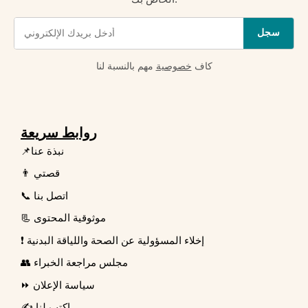
سجل
كاف
خصوصية
مهم بالنسبة لنا
روابط سريعة
📌نبذة عنا
👨 قصتي
📞 اتصل بنا
📃 موثوقية المحتوى
❗ إخلاء المسؤولية عن الصحة واللياقة البدنية
👥 مجلس مراجعة الخبراء
⏩ سياسة الإعلان
✍️ اكتب لنا