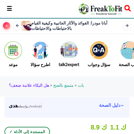
سخر
أبانا مودرا: الفوائد والآثار الجانبية وكيفية القيام
بالاحتياطات والاحتياطات
ب الصحة
سؤال وجواب
talk2expert
اطرح سؤالا
موعد
بات
»
متمتع بالصح
»
هل البكاء علامة ضعف؟
هدى
دليل الصحة
بواسطة freaktofit
1.1 ك
8.9 ك
✓ المستندة إلى الأدلة