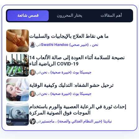
أهم المقالات
يختار المحررون
قصص شائعة
ما هي نقاط العلاج بالإيجابيات والسلبيات
Swathi Handoo (خبير صحي) ، نحن
في
14 نصيحة للسلامة أثناء العودة إلى صالة الألعاب
الرياضية أثناء COVID-19
جيسيكا بوث (خبيرة صحية) ، نحن
في
ترحيل حشو الشفاه: التدليك وكيفية الوقاية
جيسيكا بوث (خبيرة صحية) ، نحن
في
إحداث ثورة في الرعاية العصبية والورم باستخدام
الموجات فوق الصوتية المركزة
نباديتا (خبير النظام الغذائي والصحة) ، ماجستير
في