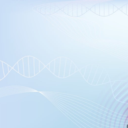
مايك تايسون دفع ما يصل 💪
الوقت المناسب لممارسة التمارين 🔥