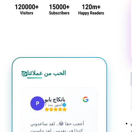
الحب من عملائنا
🥰
 جي
بانكاج بابو
P
S
7 أشهر منذ
ترافية عالية
أعجب حقا 😂.. لقد ساعدوني
....
كثيرًا في تقدمي. لقد تناسبت