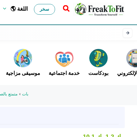
🌎 اللغة
سخر
لإلكتروني
بودكاست
خدمة اجتماعية
موسيقى مزاجية
بات
»
متمتع بالص
1.2 ك
10.1 ك