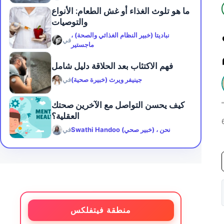
ما هو تلوث الغذاء أو غش الطعام: الأنواع
والتوصيات
نباديتا (خبير النظام الغذائي والصحة) ،
في
ماجستير
فهم الاكتئاب بعد الحلاقة دليل شامل
جينيفر ويرث (خبيرة صحية)
في
كيف يحسن التواصل مع الآخرين صحتك
العقلية؟
Swathi Handoo (خبير صحي) ، نحن
في
منطقة فيتفلكس