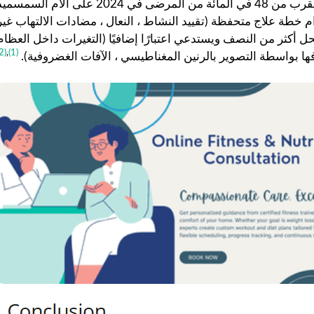
. في 2024 ، تم مساعدة ما يقرب من 48 في المائة من المرضى في 2024 على آلام السمسم
م خطة علاج متحفظة (تقييد النشاط ، النعال ، مضادات الالتهاب غير
 يحل أكثر من النصف ويستدعي اعتبارًا إضافيًا (التغيرات داخل العظام
(2)
,
(1)
فها بواسطة التصوير بالرنين المغناطيسي ، الآفات الغضروفية).