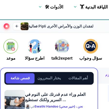
🏋 اللياقة البدنية
🛠 الأدوات
فعالية Pipli لفقدان الوزن والأمراض الأخرى
سؤال وجواب
talk2expert
اطرح سؤالا
موعد
زم
أهم المقالات
يختار المحررون
قصص شائعة
العلم وراء عدم قدرتك على النوم في
السرير ولكنك تستطيع ...
Swathi Handoo (خبير صحي) ، نحن
في