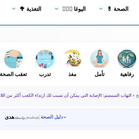
💊 الصحة
🧘🏻‍♂️ اليوغا
🥦 التغذية
رفاهية
تأمل
مغذ
تدرب
تعقب الصحة
ح
»
التهاب السمسم: الإصابة التي يمكن أن تسبب لك ارتداء الكعب أكثر من اللا
هدى
دليل الصحة
بواسطة freaktofit