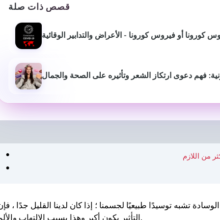
قصص ذات صلة
س كورونا أو فيروس كورونا - الأعراض والتدابير الوقائية
نية: فهم دعوى ارتكاز الشعر وتأثيره على الصحة والجمال
ر من اللازم
بيوش ياداف
سانجاميش
P
قبل عام
منذ 3 أشهر
لوسادة تشبه توسيدًا طبيعيًا لجسمنا ؛ إذا كان لدينا القليل جدًا ، فإن
لقد غير موقع استشارات اللياقة
خدمة ومعلومات اح
البدنية هذا أسلوب حياتي حقًا.
التأثير يكون أكبر وهذا يسبب الالتهاب والألم.