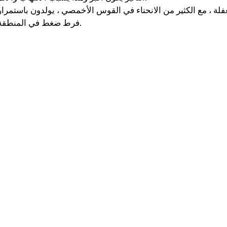
كان من السهل اتباع خطط
فلة ، مع الكثير من الانحناء في القوس الأخمصي ، يولدون باستمرار
التمرين والتغذية الشخصية
فرط ضغط في المنطقة.
وفعالة. شعرت بالدعم في كل
خطوة على الطريق - موصى به
للغاية لأي شخص جاد في
الحصول على صحة أفضل. ❤️