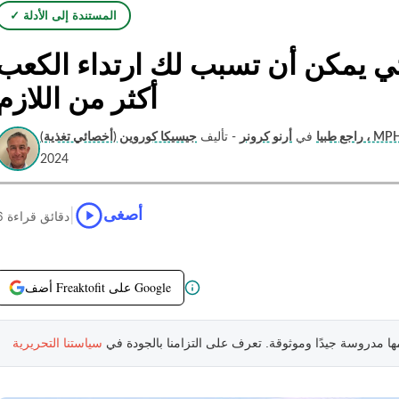
✓ المستندة إلى الأدلة
تي يمكن أن تسبب لك ارتداء الكعب
أكثر من اللازم
تغذية) ، MPH ، RDN
راجع طبيا
في
أرنو كرونر
- تأليف
2024
|
أصغى
6 دقائق قراءة
أضف Freaktofit على Google
مها مدروسة جيدًا وموثوقة. تعرف على التزامنا بالجودة في
سياستنا التحريرية