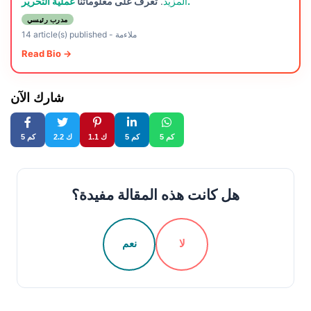
عملية التحرير.
المزيد
.
تعرف على معلوماتنا
مدرب رئيسي
ملاءمة
-
14 article(s) published
Read Bio →
شارك الآن
5 كم
5 كم
1.1 ك
2.2 ك
5 كم
هل كانت هذه المقالة مفيدة؟
لا
نعم