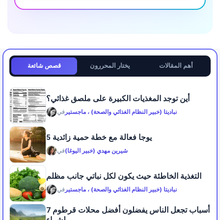
أهم المقالات
يختار المحررون
قصص شائعة
أين توجد المغذيات الكبيرة على ملصق غذائي؟
نباديتا (خبير النظام الغذائي والصحة) ، ماجستير
في
5 يوجا فعالة مع خطة حمية زائدية
شيرين مهدي (خبير اليوغا)
في
التغذية الخاطئة حيث يكون لكل نباتي جانب مظلم
نباديتا (خبير النظام الغذائي والصحة) ، ماجستير
في
7 أسباب تجعل الناس يفضلون أفضل محلات قرطوم