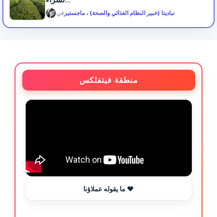
لشراء...
نباديتا (خبير النظام الغذائي والصحة) ، ماجستير
في
منطقة فيتفلكس
ما يقوله عملاؤنا ❤️