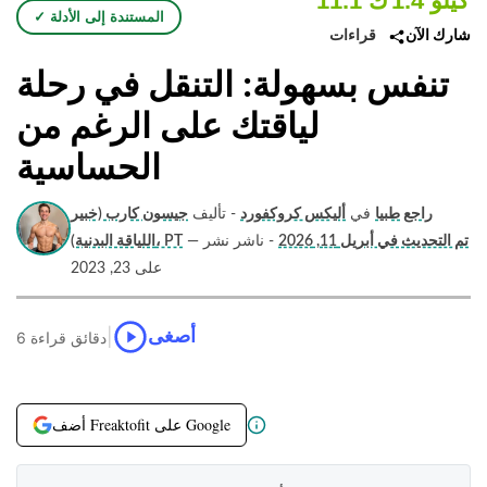
1.4 كيلو
11.1 ك
✓ المستندة إلى الأدلة
قراءات
شارك الآن
تنفس بسهولة: التنقل في رحلة
لياقتك على الرغم من
الحساسية
راجع طبيا
في
أليكس كروكفورد
- تأليف
جيسون كارب (خبير
تم التحديث في أبريل 11, 2026
- ناشر نشر
—
اللياقة البدنية)، PT
على 23, 2023
|
أصغى
6 دقائق قراءة
أضف Freaktofit على Google