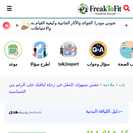
سخر
شوني مودرا: الفوائد والآثار الجانبية وكيفية القيام به
والاحتياطات
ب الصحة
سؤال وجواب
talk2expert
اطرح سؤالا
موعد
بات
»
ملاءمة
»
تنفس بسهولة: التنقل في رحلة لياقتك على الرغم من
الحساسية
هدى
دليل اللياقة البدنية
بواسطة freaktofit