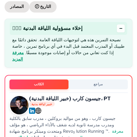
🕖 التاريخ
المصادر
−
🏋🏻‍♂️ إخلاء مسؤولية اللياقة البدنية
نصيحة التمرين هذه هي لتوجيهات اللياقة العامة. تحقق دائمًا مع
طبيبك أو المدرب المعتمد قبل البدء في أي برنامج تمرين ، خاصة
إذا كنت تعاني من حالات أو إصابات موجودة مسبقًا.
معرفة
المزيد
مراجع
الكاتب
جيسون كارب (خبير اللياقة البدنية)، PT
خبير لياقة بدنية
جيسون كارب ، وهو من مواليد بروكلين ، مدرب سابق بالكلية
ومدرب مدرسة ثانوية لديه شغف بالأداء الرياضي ، هو مؤلف
معرفة
ومتحدث ومبتكر برنامج شهادة Revo₂ lution Running ™.