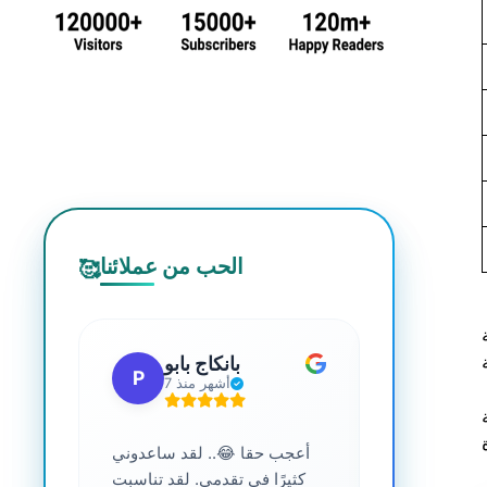
الحب من عملائنا
🥰
 جي
بانكاج بابو
P
S
7 أشهر منذ
ترافية عالية
أعجب حقا 😂.. لقد ساعدوني
....
كثيرًا في تقدمي. لقد تناسبت