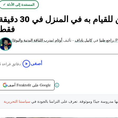
✓ المستندة إلى الأدلة
روتين الدمبل للظهر والذراعين للقيام به في المنزل في 30 دق
فقط
اللياقة البدنية واليوغا)، PT
راجع طبيا
في
كابيل ياداف
- تأليف
|
أصغى
5 دقائق قراءة
أضف Freaktofit على Google
مها مدروسة جيدًا وموثوقة. تعرف على التزامنا بالجودة في
سياستنا التحريرية