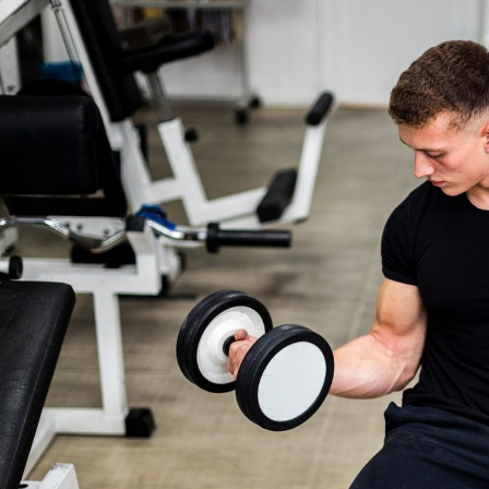
مايك تايسون دفع ما يصل 💪
الوقت المناسب لممارسة التمارين 🔥