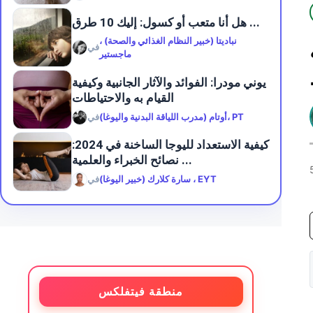
هل أنا متعب أو كسول: إليك 10 طرق ...
نباديتا (خبير النظام الغذائي والصحة) ،
يقة
في
ماجستير
يوني مودرا: الفوائد والآثار الجانبية وكيفية
القيام به والاحتياطات
أوتام (مدرب اللياقة البدنية واليوغا)، PT
في
كيفية الاستعداد لليوجا الساخنة في 2024:
نصائح الخبراء والعلمية ...
سارة كلارك (خبير اليوغا) ، EYT
في
منطقة فيتفلكس