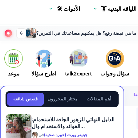
🏋 اللياقة البدنية
🛠 الأدوات
ما هي قبضة رفع؟ هل يمكنهم مساعدتك في التمرين؟
سؤال وجواب
talk2expert
اطرح سؤالا
موعد
أهم المقالات
يختار المحررون
قصص شائعة
الدليل النهائي للزهور الجافة للاستحمام:
الفوائد والاستخدام وال...
جينيفر ويرث (خبيرة صحية)
في