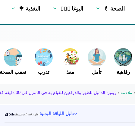
💊 الصحة
🧘🏻‍♂️ اليوغا
🥦 التغذية
رفاهية
تأمل
مغذ
تدرب
تعقب الصحة
ملاءمة
»
روتين الدمبل للظهر والذراعين للقيام به في المنزل في 30 دقيقة فقط
هدى
دليل اللياقة البدنية
بواسطة freaktofit