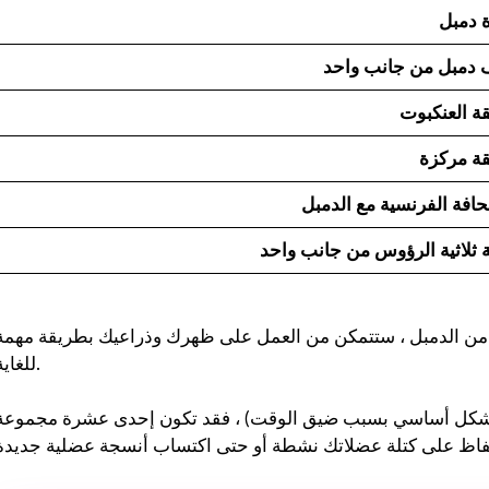
 دمبل
دمبل من جانب واحد
ة العنكبوت
قة مركزة
افة الفرنسية مع الدمبل
 ثلاثية الرؤوس من جانب واحد
 من الدمبل ، ستتمكن من العمل على ظهرك وذراعيك بطريقة مهمة
بيوش ياداف
سانجاميش
للغاية.
P
قبل عام
منذ 3 أشهر
بشكل أساسي بسبب ضيق الوقت) ، فقد تكون إحدى عشرة مجموعة
لقد غير موقع استشارات اللياقة
خدمة ومعلومات اح
البدنية هذا أسلوب حياتي حقًا.