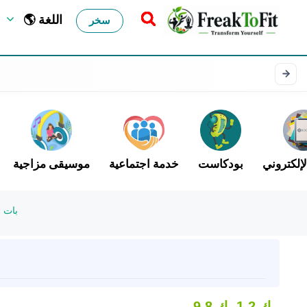
🌎 اللغة
سخر
لإلكتروني
بودكاست
خدمة اجتماعية
موسيقى مزاجية
بات
»
1.2 ك
9.8 ك