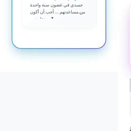
جسدي في غضون سنة واحدة
من مساعدتهم ... أحب أن أكون
جزءا منهم 💕
ي