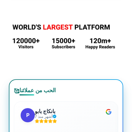
الحب من عملائنا
🥰
بانكاج بابو
P
7 أشهر منذ