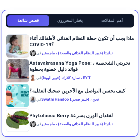
أهم المقالات
يختار المحررون
قصص شائعة
ماذا يجب أن تكون خطة النظام الغذائي لأطفالك أثناء
COVID-19؟
نباديتا (خبير النظام الغذائي والصحة) ، ماجستير
في
Astavakrasana Yoga Pose: تجربتي الشخصية ،
فوائد دليل خطوة بخطوة
سارة كلارك (خبير اليوغا) ، EYT
في
كيف يحسن التواصل مع الآخرين صحتك العقلية؟
Swathi Handoo (خبير صحي) ، نحن
في
Phytolacca Berry لفقدان الوزن بسرعة
نباديتا (خبير النظام الغذائي والصحة) ، ماجستير
في