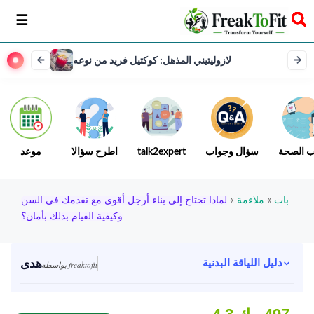
سخر
لازوليتيني المذهل: كوكتيل فريد من نوعه
ب الصحة
سؤال وجواب
talk2expert
اطرح سؤالا
موعد
بات
»
ملاءمة
»
لماذا تحتاج إلى بناء أرجل أقوى مع تقدمك في السن
وكيفية القيام بذلك بأمان؟
هدى
دليل اللياقة البدنية
بواسطة freaktofit