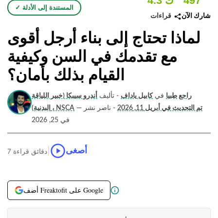
497
4.3 ك
✓ المستندة إلى الأدلة
قراءات
شارك الآن
لماذا تحتاج إلى بناء أرجل أقوى
مع تقدمك في السن وكيفية
القيام بذلك بأمان؟
راجع طبيا
في
كابيل ياداف
- تأليف
أندرو سيبكا (خبير اللياقة
تم التحديث في أبريل 11, 2026
- ناصر نشر
—
البدنية) ، NSCA
في 25, 2026
|
أصغى
7 دقائق قراءة
أضف Freaktofit على Google