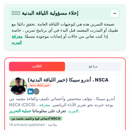
−
🏋🏻‍♂️ إخلاء مسؤولية اللياقة البدنية
نصيحة التمرين هذه هي لتوجيهات اللياقة العامة. تحقق دائمًا مع
طبيبك أو المدرب المعتمد قبل البدء في أي برنامج تمرين ، خاصة
إذا كنت تعاني من حالات أو إصابات موجودة مسبقًا.
معرفة
المزيد
مراجع
الكاتب
أندرو سيبكا (خبير اللياقة البدنية) ، NSCA
خبير لياقة بدنية
أندرو سيبكا ، مؤلف متخصص وأخصائي تكييف وكفاءة معتمد من
NSCA (CSCS) ، يوجه خبرته نحو تعزيز الأداء الرياضي.
معرفة
عملية التحرير.
المزيد
.
تعرف على معلوماتنا
أخصائي قوة وتكييف معتمد من NSCA
ملاءمة
-
19 article(s) published