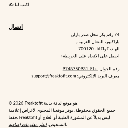
✍️ اكتب لنا
اتصال
74 رقم بكر محل صدر بازار,
باراكبور، البنغال الغربية،,
الهند، كولكاتا- 700120.
احصل على الاتجاه على الخريطة
→
رقم الجوال.
+91 9748750931
معرف البريد الإلكتروني: support@freaktofit.com
© 2026 Freaktofit هو موقع لياقة بدنية.
جميع الحقوق محفوظة. يوفر موقعنا المحتوى لأغراض إعلامية
فقط. Freaktofit ليس بديلاً عن المشورة الطبية أو العلاج أو
.
التشخيص.
انظر معلومات إضافية