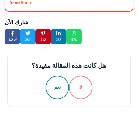
Read Bio →
شارك الآن
476
268
412
289
1.2 ك
هل كانت هذه المقالة مفيدة؟
لا
نعم