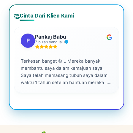
Cinta Dari Klien Kami
🥰
Pankaj Babu
P
7 bulan yang lalu
Terkesan banget 👍 .. Mereka banyak
Lay
membantu saya dalam kemajuan saya.
pro
Saya telah memasang tubuh saya dalam
waktu 1 tahun setelah bantuan mereka ...
Senang menjadi bagian dari mereka 💕