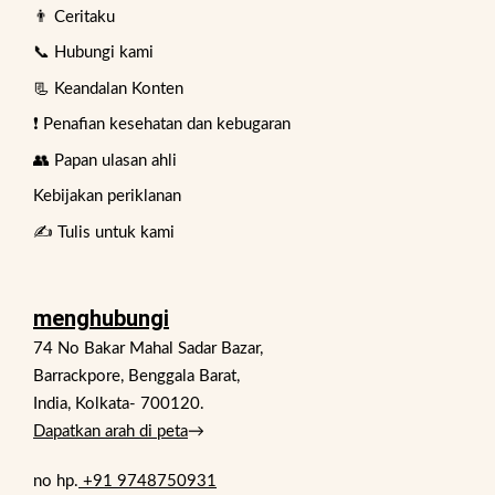
👨 Ceritaku
📞 Hubungi kami
📃 Keandalan Konten
❗ Penafian kesehatan dan kebugaran
👥 Papan ulasan ahli
Kebijakan periklanan
✍️ Tulis untuk kami
menghubungi
74 No Bakar Mahal Sadar Bazar,
Barrackpore, Benggala Barat,
India, Kolkata- 700120.
Dapatkan arah di peta
→
no hp.
+91 9748750931