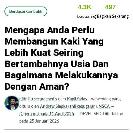
4.3K
497
Berdasarkan bukti
bacaan
Bagikan Sekarang
Mengapa Anda Perlu
Membangun Kaki Yang
Lebih Kuat Seiring
Bertambahnya Usia Dan
Bagaimana Melakukannya
Dengan Aman?
ditinjau secara medis
oleh
Kapil Yadav
- wewenang yang
ditulis oleh
Andrew Siepka (ahli kebugaran), NSCA
—
Diperbarui pada 11 April 2026
— DEVELISED Diterbitkan
pada 25 Januari 2026