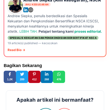
Andrew Siepka (ahli Kebugaran), NSCA
AHLI KEBUGARAN
Andrew Siepka, penulis berdedikasi dan Spesialis
Kekuatan dan Pengkondisian Bersertifikat NSCA (CSCS),
menyalurkan keahliannya untuk meningkatkan kinerja
atletik.
LEBIH TAH
.
Pelajari tentang kami
proses editorial.
SPESIALIS KEKUATAN DAN PENGKONDISIAN BERSERTIFIKAT NSCA
19 article(s) published
—
kecocokan
Read Bio →
Bagikan Sekarang
1.2K
289
412
268
476
Apakah artikel ini bermanfaat?