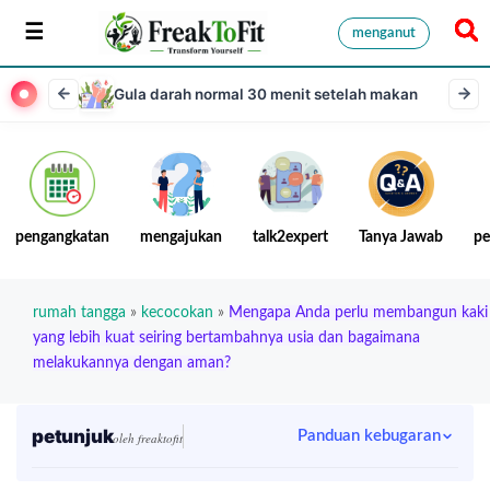
menganut
Gula darah normal 30 menit setelah makan
pengangkatan
mengajukan
talk2expert
Tanya Jawab
pe
rumah tangga
»
kecocokan
»
Mengapa Anda perlu membangun kaki
yang lebih kuat seiring bertambahnya usia dan bagaimana
melakukannya dengan aman?
petunjuk
Panduan kebugaran
oleh freaktofit