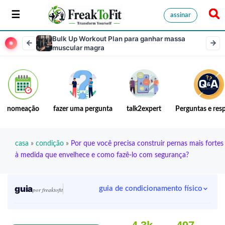
assinar
Bulk Up Workout Plan para ganhar massa
muscular magra
nomeação
fazer uma pergunta
talk2expert
Perguntas e res
casa
»
condição
»
Por que você precisa construir pernas mais fortes
à medida que envelhece e como fazê-lo com segurança?
guia
guia de condicionamento físico
por freaktofit