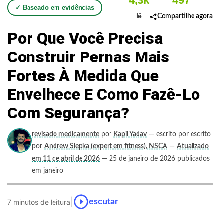
4,3k
497
✓ Baseado em evidências
lê
Compartilhe agora
Por Que Você Precisa
Construir Pernas Mais
Fortes À Medida Que
Envelhece E Como Fazê-Lo
Com Segurança?
revisado medicamente
por
Kapil Yadav
— escrito por escrito
por
Andrew Siepka (expert em fitness), NSCA
—
Atualizado
em 11 de abril de 2026
— 25 de janeiro de 2026 publicados
em janeiro
|
escutar
7 minutos de leitura