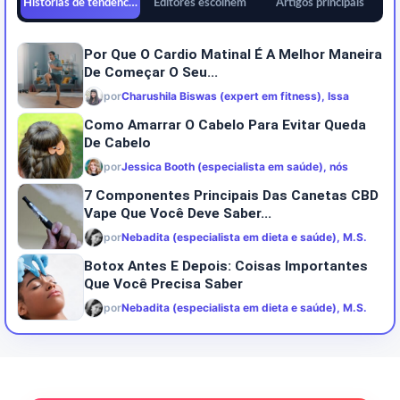
Histórias de tendências
Editores escolhem
Artigos principais
Por Que O Cardio Matinal É A Melhor Maneira
De Começar O Seu...
por
Charushila Biswas (expert em fitness), Issa
Como Amarrar O Cabelo Para Evitar Queda
De Cabelo
por
Jessica Booth (especialista em saúde), nós
7 Componentes Principais Das Canetas CBD
Vape Que Você Deve Saber...
por
Nebadita (especialista em dieta e saúde), M.S.
Botox Antes E Depois: Coisas Importantes
Que Você Precisa Saber
por
Nebadita (especialista em dieta e saúde), M.S.