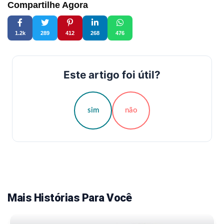
Compartilhe Agora
1.2k
289
412
268
476
Este artigo foi útil?
sim
não
Mais Histórias Para Você