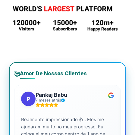
Amor De Nossos Clientes
🥰
Pankaj Babu
P
7 meses atrás
Realmente impressionado 👍.. Eles me
Ser
ajudaram muito no meu progresso. Eu
pro
coloquei meu corpo dentro de 1 ano de