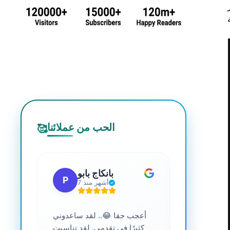
الحب من عملائنا
🥰
 جي
بانكاج بابو
P
S
7 أشهر منذ
ترافية عالية
أعجب حقا 😂.. لقد ساعدوني
....
كثيرًا في تقدمي. لقد تناسبت