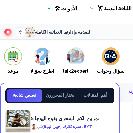
🏋 اللياقة البدنية
🛠 الأدوات
الصدمة وإدارتها الغذائية الكاملة
سؤال وجواب
talk2expert
اطرح سؤالا
موعد
أهم المقالات
يختار المحررون
قصص شائعة
5 تمرين الكم السحري بقوة اليوجا
سارة كلارك (خبير اليوغا) ، EYT
في