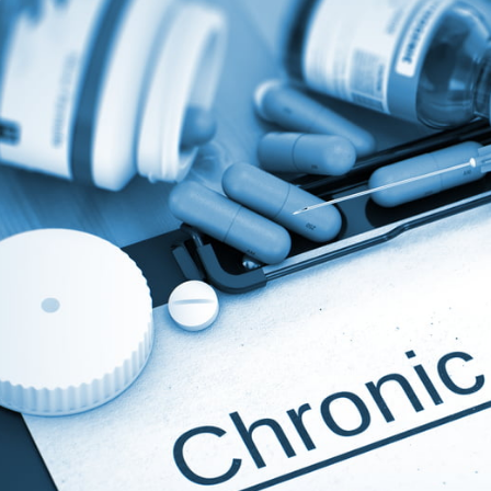
مايك تايسون دفع ما يصل 💪
الوقت المناسب لممارسة التمارين 🔥