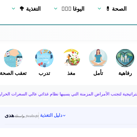
💊 الصحة
🧘🏻‍♂️ اليوغا
🥦 التغذية
رفاهية
تأمل
مغذ
تدرب
تعقب الصحة
هدى
دليل التغذية
بواسطة freaktofit