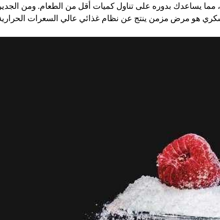
مما يساعدك بدوره على تناول كميات أقل من الطعام. ومن الجدير
بيوش ياداف
سانجاميش
P
قبل عام
منذ 3 أشهر
لقد غير موقع استشارات اللياقة
خدمة ومعلومات اح
البدنية هذا أسلوب حياتي حقًا.