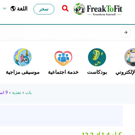
🌎 اللغة
سخر
لإلكتروني
بودكاست
خدمة اجتماعية
موسيقى مزاجية
بات
»
تغذية
»
9 استراتيجية لتجنب الأمراض المزمنة التي يسببها نظام غذائي عالي السعرات الحرارية
1.4 كيلو
12.2 ك