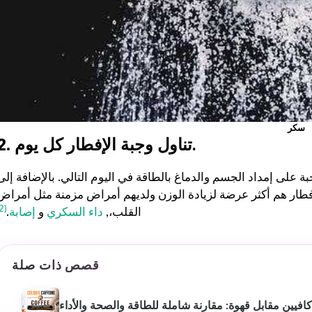
كان من السهل اتباع خطط
التمرين والتغذية الشخصية
وفعالة. شعرت بالدعم في كل
خطوة على الطريق - موصى به
للغاية لأي شخص جاد في
الحصول على صحة أفضل. ❤️
سكر
تناول وجبة الإفطار كل يوم.
2.
 على إمداد الجسم والدماغ بالطاقة في اليوم التالي. بالإضافة إلى
فطار هم أكثر عرضة لزيادة الوزن ولديهم أمراض مزمنة مثل أمراض
(2)
القلب،,
داء السكري
و
إصابة
.
قصص ذات صلة
يين مقابل قهوة: مقارنة شاملة للطاقة والصحة والأداء