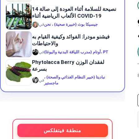
14 نصيحة للسلامة أثناء العودة إلى صالة
الألعاب الرياضية أثناء COVID-19
نظام غذائي
جيسيكا بوث (خبيرة صحية) ، نحن
في
فيشنو مودرا: الفوائد وكيفية القيام به
والاحتياطات
أوتام (مدرب اللياقة البدنية واليوغا)، PT
في
Phytolacca Berry لفقدان الوزن
بسرعة
نباديتا (خبير النظام الغذائي والصحة) ،
في
ماجستير
منطقة فيتفلكس