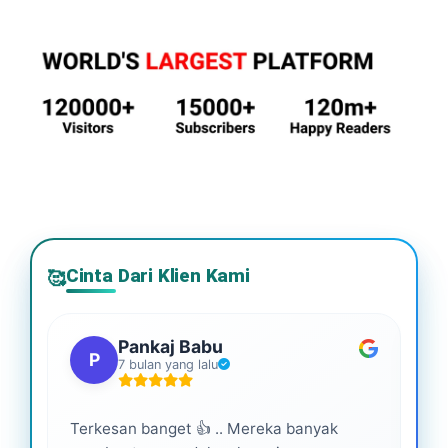
Cinta Dari Klien Kami
🥰
Pankaj Babu
P
7 bulan yang lalu
Terkesan banget 👍 .. Mereka banyak
Lay