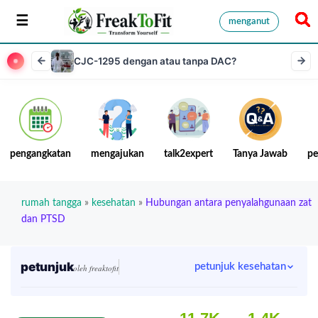
menganut
CJC-1295 dengan atau tanpa DAC?
pengangkatan
mengajukan
talk2expert
Tanya Jawab
pe
rumah tangga
»
kesehatan
»
Hubungan antara penyalahgunaan zat
dan PTSD
petunjuk
petunjuk kesehatan
oleh freaktofit