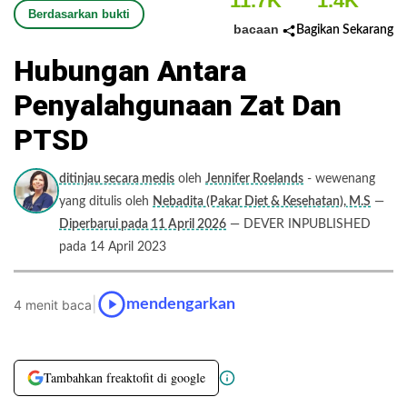
11.7K
1.4K
Berdasarkan bukti
bacaan
Bagikan Sekarang
Hubungan Antara
Penyalahgunaan Zat Dan
PTSD
ditinjau secara medis
oleh
Jennifer Roelands
- wewenang
yang ditulis oleh
Nebadita (Pakar Diet & Kesehatan), M.S
—
Diperbarui pada 11 April 2026
— DEVER INPUBLISHED
pada 14 April 2023
|
mendengarkan
4 menit baca
Tambahkan freaktofit di google