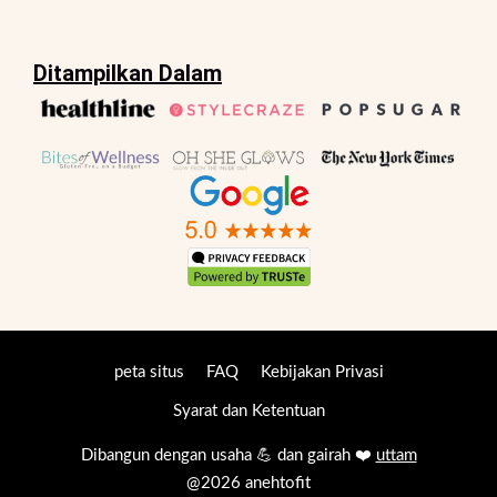
Ditampilkan Dalam
peta situs
FAQ
Kebijakan Privasi
Syarat dan Ketentuan
Dibangun dengan usaha 💪 dan gairah ❤️
uttam
@2026 anehtofit