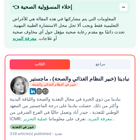
−
👈 إخلاء المسؤولية الصحية
المعلومات التي يتم مشاركتها في هذه المقالة هي للأغراض
التعليمية فقط ويجب ألا تحل محل الاستشارة الطبية المهنية.
تحدث دائمًا مع مقدم رعاية صحية مؤهل حول أي مخاوف صحية
أو علاجات.
معرفة المزيد
مراجع
الكاتب
نباديتا (خبير النظام الغذائي والصحة) ، ماجستير
خبير في النظام الغذائي والصحة
نباديتا من ذوي الخبرة في مجال التغذية والصحة واللياقة البدنية
وأكثر من ذلك. حصلت نباديتا على درجة الماجستير من المعهد
الوطني للتغذية ، حيدر أباد وتعمل حاليًا في الفرع الشرقي من
.
عملية التحرير.
معرفة المزيد
. تعرف على معلوماتنا
ICMR.
خبير في التغذية
تغذية
-
338 article(s) published