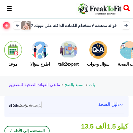
سخر
7 فوائد مدهشة لاستخدام الكمادة الدافئة على عينيك
ب الصحة
سؤال وجواب
talk2expert
اطرح سؤالا
موعد
بات
»
متمتع بالصح
»
ما هي الفوائد الصحية للتصفيق
هدى
دليل الصحة
بواسطة freaktofit
1.5 كيلو
13.5 ألف
✓ المستندة إلى الأدلة