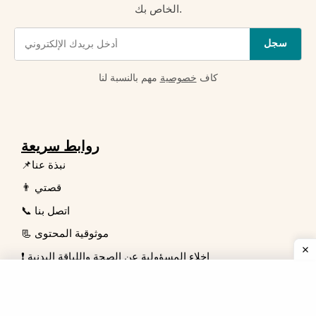
الخاص بك.
سجل
كاف
خصوصية
مهم بالنسبة لنا
روابط سريعة
📌نبذة عنا
👨 قصتي
📞 اتصل بنا
📃 موثوقية المحتوى
❗ إخلاء المسؤولية عن الصحة واللياقة البدنية
👥 مجلس مراجعة الخبراء
⏩ سياسة الإعلان