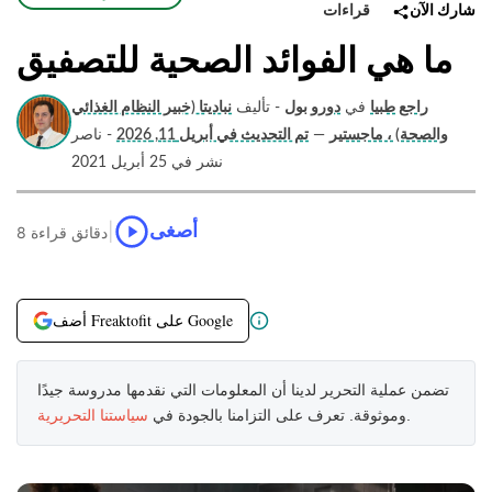
قراءات
شارك الآن
ما هي الفوائد الصحية للتصفيق
راجع طبيا
في
دورو بول
- تأليف
نباديتا (خبير النظام الغذائي
والصحة) ، ماجستير
—
تم التحديث في أبريل 11, 2026
- ناصر
نشر في 25 أبريل 2021
|
أصغى
8 دقائق قراءة
أضف Freaktofit على Google
تضمن عملية التحرير لدينا أن المعلومات التي نقدمها مدروسة جيدًا
.
وموثوقة. تعرف على التزامنا بالجودة في
سياستنا التحريرية