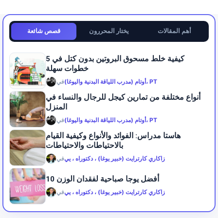
أهم المقالات
يختار المحررون
قصص شائعة
كيفية خلط مسحوق البروتين بدون كتل في 5
خطوات سهلة
أوتام (مدرب اللياقة البدنية واليوغا)، PT
في
أنواع مختلفة من تمارين كيجل للرجال والنساء في
المنزل
أوتام (مدرب اللياقة البدنية واليوغا)، PT
في
هاستا مدراس: الفوائد والأنواع وكيفية القيام
بالاحتياطات والاحتياطات
زاكاري كارترايت (خبير يوغا) ، دكتوراه ، يي
في
10 أفضل يوجا صباحية لفقدان الوزن
زاكاري كارترايت (خبير يوغا) ، دكتوراه ، يي
في