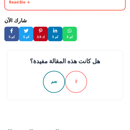
Read Bio →
شارك الآن
5 كم
5 كم
3.9 ك
5 كم
5 كم
هل كانت هذه المقالة مفيدة؟
لا
نعم