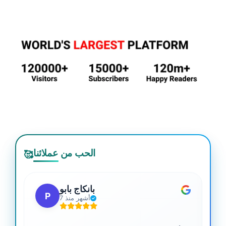
الحب من عملائنا
🥰
بانكاج بابو
P
7 أشهر منذ