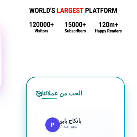
الحب من عملائنا
🥰
بانكاج بابو
P
7 أشهر منذ