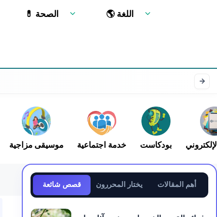
🌎 اللغة
💊 الصحة
لإلكتروني
بودكاست
خدمة اجتماعية
موسيقى مزاجية
أهم المقالات
يختار المحررون
قصص شائعة