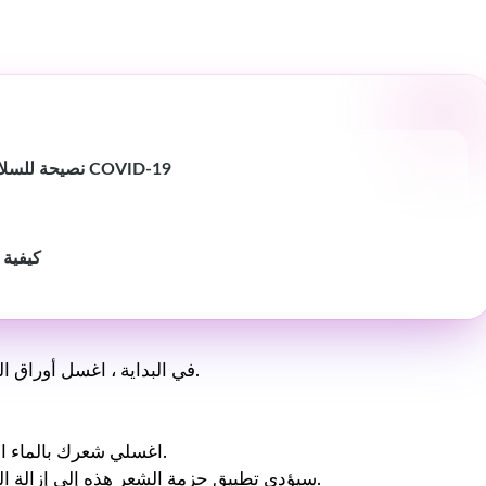
14 نصيحة للسلامة أثناء العودة إلى صالة الألعاب الرياضية أثناء COVID-19
كيفية 
في البداية ، اغسل أوراق النعناع جيدًا وأضف إليها عصير الليمون وتحضير الخليط.
اغسلي شعرك بالماء الفاتر. يمكنك أيضًا استخدام شامبو خفيف لهذا الغرض.
سيؤدي تطبيق حزمة الشعر هذه إلى إزالة الزيت الزائد ولكنه أيضًا يجعل الشعر يبدو لامعًا وسميكًا.