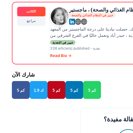
لنظام الغذائي والصحة) ، ماجستير
الكاتب
خبير في النظام الغذائي والصحة
مراجع
ذلك. حصلت نباديتا على درجة الماجستير من المعهد
خبير في التغذية
تغذية
-
338 article(s) published
Read Bio →
شارك الآن
5 كم
5 كم
5 كم
1.9 ك
5 كم
الة مفيدة؟