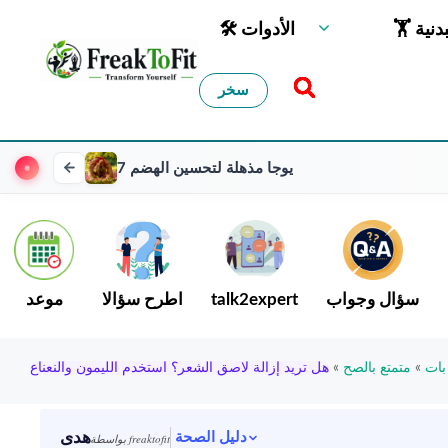
لبدنية
🛠 الأدوات
سخر
7 يوجا مذهلة لتحسين الهضم
سؤال وجواب
talk2expert
اطرح سؤالا
موعد
بات
»
متمتع بالصح
»
هل تريد إزالة لاصق الشعر؟ استخدم الليمون والنعناع
هدى
دليل الصحة
بواسطة freaktofit