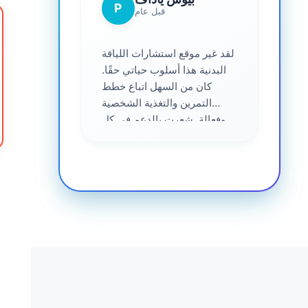
P
قبل عام
لقد غير موقع استشارات اللياقة
البدنية هذا أسلوب حياتي حقًا.
كان من السهل اتباع خطط
التمرين والتغذية الشخصية
وفعالة. شعرت بالدعم في كل
خطوة على الطريق - موصى به
للغاية لأي شخص جاد في
الحصول على صحة أفضل. ❤️