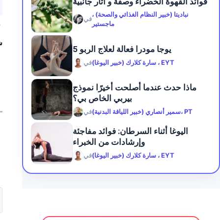
فوائد القهوة الخضراء وصفة و آثار جانبية
نباديتا (خبير النظام الغذائي والصحة) ،
في
ماجستير
5
ش
5 يوجا مودرا فعالة لعلاج الربو
سارة كلارك (خبير اليوغا) ، EYT
في
ماذا حدث عندما أصلحت أخيرًا نموذج
بيربي الخاص بي؟
سمير أنصاري (خبير اللياقة البدنية)، PT
في
اليوغا أثناء السرطان: فوائد مفاجئة
وإرشادات من الخبراء
سارة كلارك (خبير اليوغا) ، EYT
في