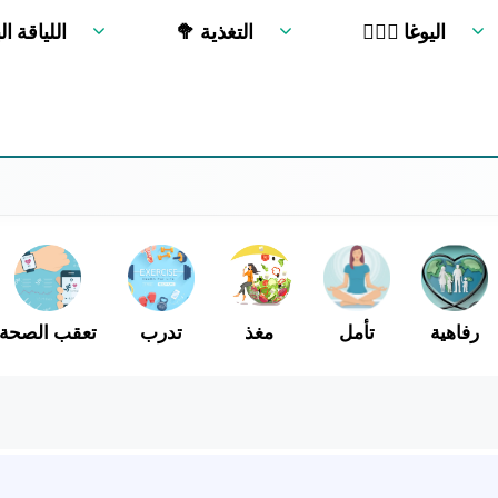
🧘🏻‍♂️ اليوغا
🥦 التغذية
🏋 اللياقة ا
رفاهية
تأمل
مغذ
تدرب
تعقب الصحة