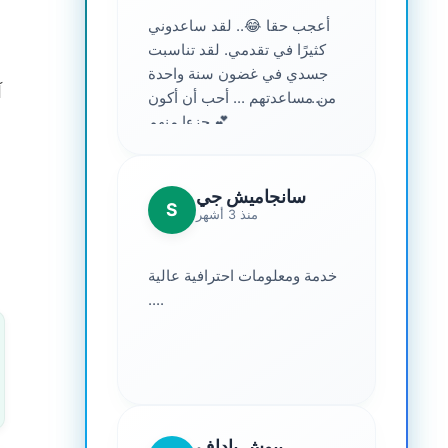
أعجب حقا 😂.. لقد ساعدوني
كثيرًا في تقدمي. لقد تناسبت
جسدي في غضون سنة واحدة
آ
من مساعدتهم ... أحب أن أكون
جزءا منهم 💕
سانجاميش جي
S
منذ 3 أشهر
خدمة ومعلومات احترافية عالية
....
بيوش ياداف