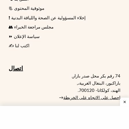
📃 موثوقية المحتوى
❗ إخلاء المسؤولية عن الصحة واللياقة البدنية
👥 مجلس مراجعة الخبراء
⏩ سياسة الإعلان
✍️ اكتب لنا
اتصال
74 رقم بكر محل صدر بازار,
باراكبور، البنغال الغربية،,
الهند، كولكاتا- 700120.
احصل على الاتجاه على الخريطة
→
رقم الجوال.
+91 9748750931
معرف البريد الإلكتروني: support@freaktofit.com