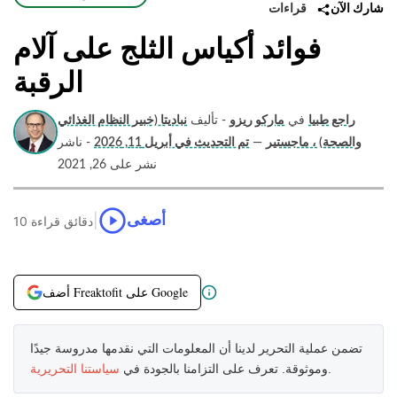
قراءات
شارك الآن
فوائد أكياس الثلج على آلام
الرقبة
راجع طبيا
في
ماركو ريزو
- تأليف
نباديتا (خبير النظام الغذائي
والصحة) ، ماجستير
—
تم التحديث في أبريل 11, 2026
- ناشر
نشر على 26, 2021
|
أصغى
10 دقائق قراءة
أضف Freaktofit على Google
تضمن عملية التحرير لدينا أن المعلومات التي نقدمها مدروسة جيدًا
.
وموثوقة. تعرف على التزامنا بالجودة في
سياستنا التحريرية