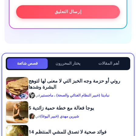
أهم المقالات
يختار المحررون
قصص شائعة
روتي أو حزمة وجه الخبز التي لا معنى لها لتوهج
البشرة وشدها
نباديتا (خبير النظام الغذائي والصحة) ، ماجستير
في
5 يوجا فعالة مع خطة حمية زائدية
شيرين مهدي (خبير اليوغا)
في
14 فوائد صحية لا تصدق للمشي المنتظم