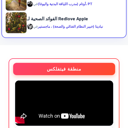
أوتام (مدرب اللياقة البدنية واليوغا)، PT
في
الفوائد الصحية لـ Redlove Apple
نباديتا (خبير النظام الغذائي والصحة) ، ماجستير
في
منطقة فيتفلكس