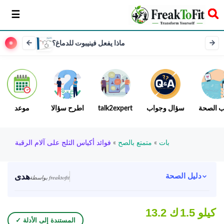
سخر
ماذا يفعل فينيبوت للدماغ؟
ب الصحة
سؤال وجواب
talk2expert
اطرح سؤالا
موعد
بات
»
متمتع بالصح
»
فوائد أكياس الثلج على آلام الرقبة
هدى
دليل الصحة
بواسطة freaktofit
1.5 كيلو
13.2 ك
✓ المستندة إلى الأدلة