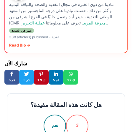
نباديتا من ذوي الخبرة في مجال التغذية والصحة واللياقة البدنية
وأكثر من ذلك. حصلت نباديتا على درجة الماجستير من المعهد
الوطني للتغذية ، حيدر أباد وتعمل حاليًا في الفرع الشرقي من
.
عملية التحرير.
معرفة المزيد
. تعرف على معلوماتنا
ICMR.
خبير في التغذية
تغذية
-
338 article(s) published
Read Bio →
شارك الآن
3.7 ك
5 كم
1.9 ك
5 كم
5 كم
هل كانت هذه المقالة مفيدة؟
لا
نعم