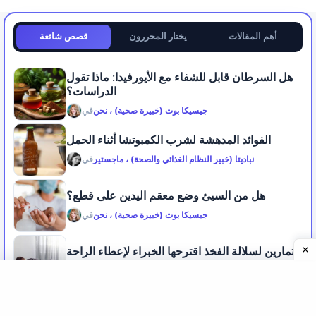
أهم المقالات
يختار المحررون
قصص شائعة
هل السرطان قابل للشفاء مع الأيورفيدا: ماذا تقول
الدراسات؟
جيسيكا بوث (خبيرة صحية) ، نحن
في
الفوائد المدهشة لشرب الكمبوتشا أثناء الحمل
نباديتا (خبير النظام الغذائي والصحة) ، ماجستير
في
هل من السيئ وضع معقم اليدين على قطع؟
جيسيكا بوث (خبيرة صحية) ، نحن
في
تمارين لسلالة الفخذ اقترحها الخبراء لإعطاء الراحة
شاروشيلا بيسواس (خبير اللياقة البدنية) عيسى
في