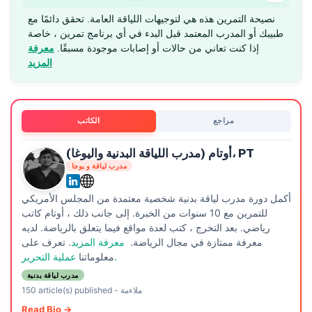
نصيحة التمرين هذه هي لتوجيهات اللياقة العامة. تحقق دائمًا مع
طبيبك أو المدرب المعتمد قبل البدء في أي برنامج تمرين ، خاصة
إذا كنت تعاني من حالات أو إصابات موجودة مسبقًا.
معرفة
المزيد
مراجع
الكاتب
أوتام (مدرب اللياقة البدنية واليوغا)، PT
مدرب لياقة و يوجا
أكمل دورة مدرب لياقة بدنية شخصية معتمدة من المجلس الأمريكي
للتمرين مع 10 سنوات من الخبرة. إلى جانب ذلك ، أوتام كاتب
رياضي. بعد التخرج ، كتب لعدة مواقع فيما يتعلق بالرياضة. لديه
معرفة ممتازة في مجال الرياضة.
معرفة المزيد
. تعرف على
عملية التحرير.
معلوماتنا
مدرب لياقة بدنية
ملاءمة
-
150 article(s) published
Read Bio →