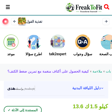
سخر
تغذية الفول
ب الصحة
سؤال وجواب
talk2expert
اطرح سؤالا
موعد
بات
»
ملاءمة
»
كيفية الحصول على أكتاف منغمة مع تمرين ضغط الكتف؟
هدى
دليل اللياقة البدنية
بواسطة freaktofit
1.5 كيلو
13.6 ك
✓ المستندة إلى الأدلة