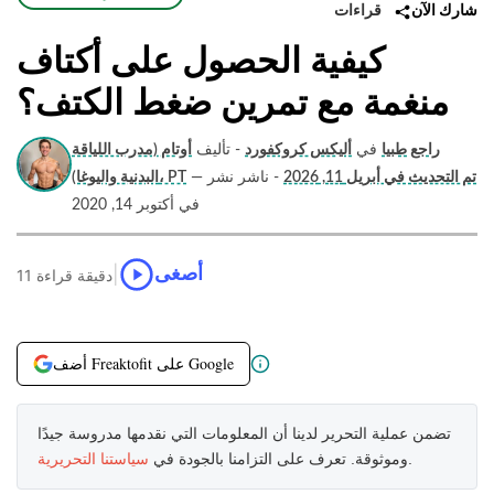
قراءات
شارك الآن
كيفية الحصول على أكتاف
منغمة مع تمرين ضغط الكتف؟
راجع طبيا
في
أليكس كروكفورد
- تأليف
أوتام (مدرب اللياقة
تم التحديث في أبريل 11, 2026
- ناشر نشر
—
البدنية واليوغا)، PT
في أكتوبر 14, 2020
|
أصغى
11 دقيقة قراءة
أضف Freaktofit على Google
تضمن عملية التحرير لدينا أن المعلومات التي نقدمها مدروسة جيدًا
.
وموثوقة. تعرف على التزامنا بالجودة في
سياستنا التحريرية