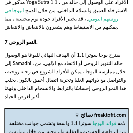
مذكور في Yoga Sutra 1.1 ، الأفراد على الوصول إلى حالة من
الاسترخاء العميق والسلام الداخلي. من خلال الدمج
اليوجا في
روتينهم اليومي
, ، قد يختبر الأفراد جودة نوم محسنة ، مما
يمكنهم من الاستيقاظ وهم يشعرون بالانتعاش والانتعاش.
7 النمو الروحي.
يقترح يوجا سوترا 1.1 أن الهدف النهائي لليوغا هو الوصول
إلى Samadhi ، حالة التنوير الروحي أو الاتحاد مع الإلهي. من
خلال ممارسة اليوجا ، يمكن للأفراد الشروع في رحلة روحية ،
والتواصل مع ذواتهم العليا وتجربة اتصال أعمق بالكون. يجلب
هذا النمو الروحي إحساسًا بالترابط والانسجام الداخلي وفهمًا
أكبر لغرض الحياة.
نصائح freaktofit.com
💡
لامه
فوائد اليوجا
سوترا 1.1 واسعة وتشمل جوانب مختلفة
من الرفاهية الجسدية والعقلية والروحية. من خلال ممارسة