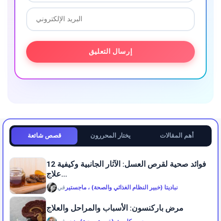
أهم المقالات
يختار المحررون
قصص شائعة
12 فوائد صحية لقرص العسل: الآثار الجانبية وكيفية
علاج...
نباديتا (خبير النظام الغذائي والصحة) ، ماجستير
في
مرض باركنسون: الأسباب والمراحل والعلاج