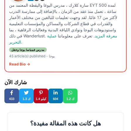
سارة كلارك ، مدرس اليوغا واليقظة المعتمد من EYT لمدة 500
ساعة ، تعمل منذ عقد من الزمان ، بالإضافة إلى ممارسة التدرب
لأكثر من 17 عامًا. لقد وجهت تعليمات للبالغين من مختلف الأعمار
والقدرات في قطاع الشركات والمساكن والمؤسسات التعليمية
واستوديوهات اليوجا ونوادي اللياقة البدنية وفعاليات الرفاهية ، بما
معرفة المزيد
. تعرف على معلوماتنا
عملية
في ذلك Wanderlust.
التحرير.
مدرس فينياسا يوجا وعقل
يوجا
-
45 article(s) published
Read Bio →
شارك الآن
1.2 ك
604
1.4 كيلو
1.3 ك
433
هل كانت هذه المقالة مفيدة؟