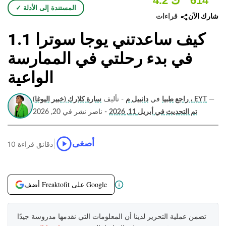
614
4.2 ك
✓ المستندة إلى الأدلة
قراءات
شارك الآن
كيف ساعدتني يوجا سوترا 1.1
في بدء رحلتي في الممارسة
الواعية
—
سارة كلارك (خبير اليوغا) ، EYT
راجع طبيا
في
دانييل م
- تأليف
تم التحديث في أبريل 11, 2026
- ناصر نشر في 20, 2026
|
أصغى
10 دقائق قراءة
أضف Freaktofit على Google
تضمن عملية التحرير لدينا أن المعلومات التي نقدمها مدروسة جيدًا