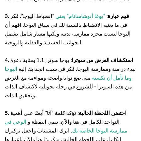
3. فهم عبارة:
“يوغا أنوشاسانام” يعني
“انضباط اليوجا”. فكر
في ما يعنيه الانضباط بالنسبة لك في سياق اليوجا. افهم أن
اليوجا ليست مجرد ممارسة بدنية ولكنها مسار شامل يشمل
الجوانب الجسدية والعقلية والروحية.
4. استكشاف الغرض من سوترا:
يوجا سوترا 1.1 بمثابة دعوة
لبدء دراسة وممارسة اليوجا. فكر في سبب انجذابك إليه
اليوجا
وما تأمل أن تكسبه
منه. ضع نوايا واضحة ومواءمة مع الغرض
من هذه السوترا - للشروع في رحلة تحويلية لاكتشاف الذات
وتحقيق الذات.
5. احتضن اللحظة الحالية:
تؤكد كلمة “آثا” أيضًا على أهمية
التواجد الكامل في هنا والآن. تنمي اليقظة و
الوعي في
ممارسة اليوجا الخاصة بك
. اترك المشتتات واجعل تركيزك
الكامل على اللحظة الحالية ، وتكريمًا هنا والآن باعتبارها