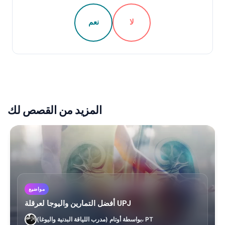
لا
نعم
المزيد من القصص لك
مواضيع
أفضل التمارين واليوجا لعرقلة UPJ
بواسطة أوتام (مدرب اللياقة البدنية واليوغا)، PT