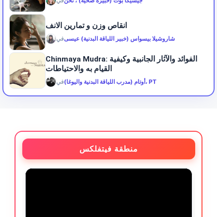
جيسيكا بوث (خبيرة صحية) ، نحن
في
انقاص وزن و تمارين الانف
شاروشيلا بيسواس (خبير اللياقة البدنية) عيسى
في
Chinmaya Mudra: الفوائد والآثار الجانبية وكيفية
القيام به والاحتياطات
أوتام (مدرب اللياقة البدنية واليوغا)، PT
في
منطقة فيتفلكس