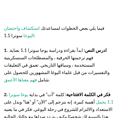
فيما يلي بعض الخطوات لمساعدتك
استكشاف واحتضان
سوترا 1.1:
اليوجا
1. ادرس النص:
ابدأ بقراءة ودراسة يوجا سوترا 1.1 بعناية.
فهم ترجمتها الحرفية ، والمصطلحات السنسكريتية
المستخدمة ، وسياقها التاريخي. تعمق في التعليقات
والتفسيرات من قبل علماء اليوغا المشهورين للحصول على
.
شامل
فهم معناها الأعمق
2. فكر في الكلمة الافتتاحية:
كلمة “آت” في بداية
يوغا سوترا
1.1 يحمل
أهمية كبيرة. إنه يترجم إلى “الآن” أو “هنا” ويدل على
الاستعداد والالتزام للشروع في رحلة اليوغي. فكر في ما يعنيه
هذا بالنسبة لك شخصيًا وكيف يتردد صداها مع حالتك الحالية.