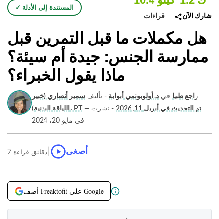
1.2 ك
10.4 كيلو
✓ المستندة إلى الأدلة
قراءات
شارك الآن
هل مكملات ما قبل التمرين قبل
ممارسة الجنس: جيدة أم سيئة؟
ماذا يقول الخبراء؟
راجع طبيا
في
د. أولوبونمي أبوابة
- تأليف
سمير أنصاري (خبير
تم التحديث في أبريل 11, 2026
- نشرت
—
اللياقة البدنية)، PT
في مايو 20، 2024
|
أصغى
7 دقائق قراءة
أضف Freaktofit على Google