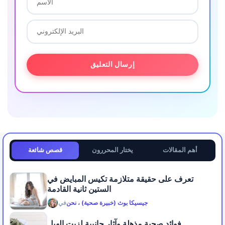
أهم المقالات
يختار المحررون
قصص شائعة
تعرف على حقيقة متلازمة تكيس المبايض في
الستين ثانية القادمة
جيسيكا بوث (خبيرة صحية) ، نحن
في
فوائد صحية مذهلة وآثار جانبية لزيت الهيل