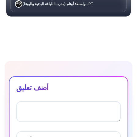
بواسطة أوتام (مدرب اللياقة البدنية واليوغا)، PT
أضف تعليق