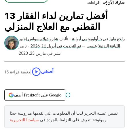
قراءات
شارك الآن
13 أفضل تمارين لداء الفقار
القطني مع العلاج المنزلي
راجع طبيا
في
د. أولوبونمي أبوابة
- تأليف
شاروشيلا بيسواس (خبير
اللياقة البدنية) عيسى
—
تم التحديث في أبريل 11, 2026
- ناصر
نشر في مارس 25, 2023
|
أصغى
15 دقيقة قراءة
أضف Freaktofit على Google
تضمن عملية التحرير لدينا أن المعلومات التي نقدمها مدروسة جيدًا
.
وموثوقة. تعرف على التزامنا بالجودة في
سياستنا التحريرية