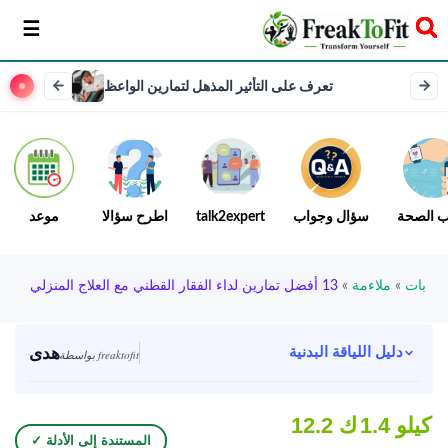
سخر
تعرف على التأثير المذهل لتمارين الواعظ
ب الصحة
سؤال وجواب
talk2expert
اطرح سؤالا
موعد
بات
»
ملاءمة
»
13 أفضل تمارين لداء الفقار القطني مع العلاج المنزلي
هدى
دليل اللياقة البدنية
بواسطة freaktofit
1.4 كيلو
12.2 ك
✓ المستندة إلى الأدلة