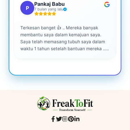
Pankaj Babu
P
7 bulan yang lalu
Terkesan banget 👍 .. Mereka banyak
Lay
membantu saya dalam kemajuan saya.
pro
Saya telah memasang tubuh saya dalam
waktu 1 tahun setelah bantuan mereka ...
Senang menjadi bagian dari mereka 💕