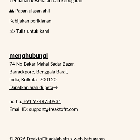
❗ Penafian kesehatan dan kebugaran
👥 Papan ulasan ahli
Kebijakan periklanan
✍️ Tulis untuk kami
menghubungi
74 No Bakar Mahal Sadar Bazar,
Barrackpore, Benggala Barat,
India, Kolkata- 700120.
Dapatkan arah di peta
→
no hp.
+91 9748750931
Email ID: support@freaktofit.com
© 2026 FreaktoFit adalah situs web kebugaran.