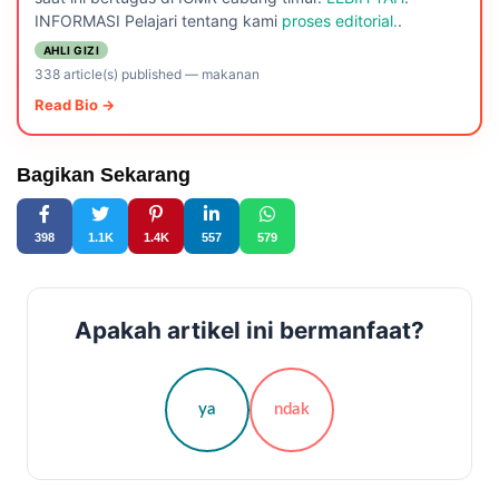
INFORMASI Pelajari tentang kami
proses editorial.
.
AHLI GIZI
338 article(s) published
—
makanan
Read Bio →
Bagikan Sekarang
398
1.1K
1.4K
557
579
Apakah artikel ini bermanfaat?
ya
ndak