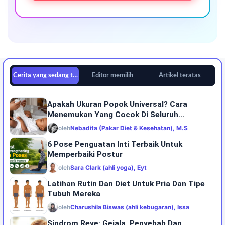
Cerita yang sedang tren
Editor memilih
Artikel teratas
Apakah Ukuran Popok Universal? Cara
Menemukan Yang Cocok Di Seluruh...
oleh
Nebadita (Pakar Diet & Kesehatan), M.S
6 Pose Penguatan Inti Terbaik Untuk
Memperbaiki Postur
oleh
Sara Clark (ahli yoga), Eyt
Latihan Rutin Dan Diet Untuk Pria Dan Tipe
Tubuh Mereka
oleh
Charushila Biswas (ahli kebugaran), Issa
Sindrom Reye: Gejala, Penyebab Dan