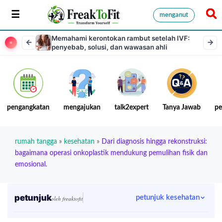
menganut
Memahami kerontokan rambut setelah IVF:
penyebab, solusi, dan wawasan ahli
pengangkatan
mengajukan
talk2expert
Tanya Jawab
pe
rumah tangga
»
kesehatan
»
Dari diagnosis hingga rekonstruksi:
bagaimana operasi onkoplastik mendukung pemulihan fisik dan
emosional.
petunjuk
petunjuk kesehatan
oleh freaktofit