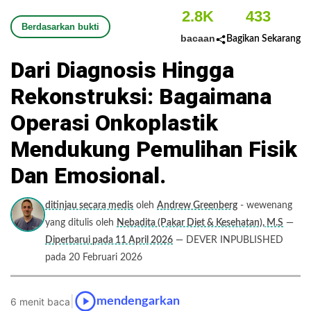
2.8K
433
Berdasarkan bukti
bacaan
Bagikan Sekarang
Dari Diagnosis Hingga
Rekonstruksi: Bagaimana
Operasi Onkoplastik
Mendukung Pemulihan Fisik
Dan Emosional.
ditinjau secara medis
oleh
Andrew Greenberg
- wewenang
yang ditulis oleh
Nebadita (Pakar Diet & Kesehatan), M.S
—
Diperbarui pada 11 April 2026
— DEVER INPUBLISHED
pada 20 Februari 2026
|
mendengarkan
6 menit baca