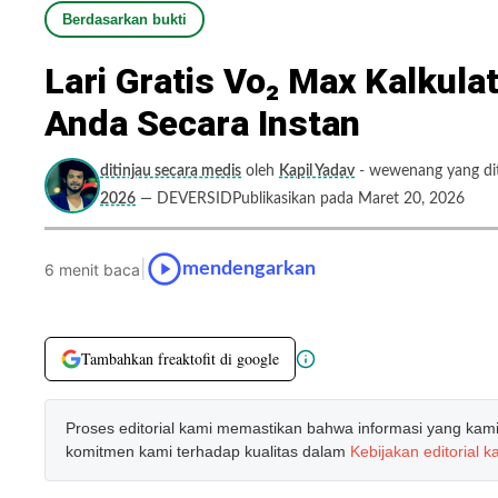
Berdasarkan bukti
Lari Gratis Vo₂ Max Kalkula
Anda Secara Instan
ditinjau secara medis
oleh
Kapil Yadav
- wewenang yang dit
2026
— DEVERSIDPublikasikan pada Maret 20, 2026
|
mendengarkan
6 menit baca
Tambahkan freaktofit di google
Proses editorial kami memastikan bahwa informasi yang kami b
komitmen kami terhadap kualitas dalam
Kebijakan editorial k