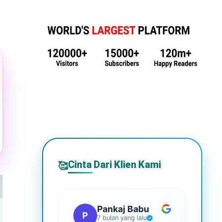
Cinta Dari Klien Kami
🥰
Pankaj Babu
P
S
7 bulan yang lalu