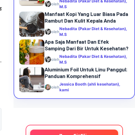
Nebadita (Pakar Diet & Kesehatan),
oleh
M.S
g
Manfaat Kopi Yang Luar Biasa Pada
Rambut Dan Kulit Kepala Anda
Nebadita (Pakar Diet & Kesehatan),
oleh
M.S
Apa Saja Manfaat Dan Efek
Samping Dari Bir Untuk Kesehatan?
Nebadita (Pakar Diet & Kesehatan),
oleh
M.S
Aluminium Foil Untuk Linu Panggul:
Panduan Komprehensif
Jessica Booth (ahli kesehatan),
oleh
kami