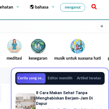
sehatan
🌎 bahasa
menganut
meditasi
kesegaran
musik untuk suasana hati
Cerita yang sedang tren
Editor memilih
Artikel teratas
8 Cara Makan Sehat Tanpa
Menghabiskan Berjam-Jam Di
Dapur