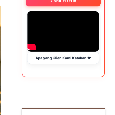
Zona FitFlix
Apa yang Klien Kami Katakan ❤️
Wakt