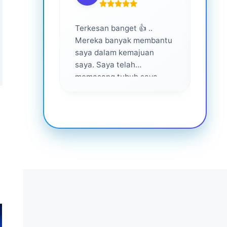
Terkesan banget 👍 ..
Layan
Mereka banyak membantu
yang 
saya dalam kemajuan
saya. Saya telah
memasang tubuh saya
dalam waktu 1 tahun
setelah bantuan mereka ...
Senang menjadi bagian
dari mereka 💕