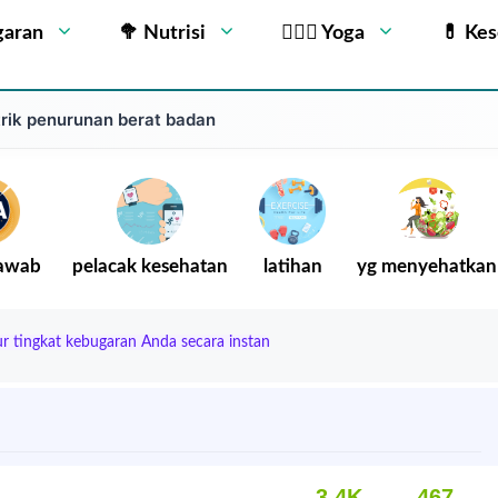
garan
🥦 Nutrisi
🧘🏻‍♂️ Yoga
💊 Ke
trik penurunan berat badan
Jawab
pelacak kesehatan
latihan
yg menyehatkan
ur tingkat kebugaran Anda secara instan
3.4K
467