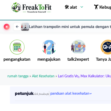
🛠 alat
🏋 Kebu
Latihan trampolin mini untuk pemula dengan 
pengangkatan
mengajukan
talk2expert
Tanya 
rumah tangga
»
Alat Kesehatan
»
Lari Gratis Vo₂ Max Kalkulator: Uk
petunjuk
panduan alat kesehatan
oleh freaktofit