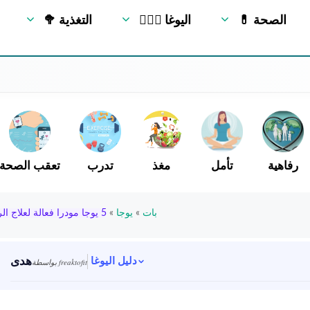
💊 الصحة
🧘🏻‍♂️ اليوغا
🥦 التغذية
رفاهية
تأمل
مغذ
تدرب
تعقب الصحة
بات
»
يوجا
»
5 يوجا مودرا فعالة لعلاج الربو
هدى
دليل اليوغا
بواسطة freaktofit