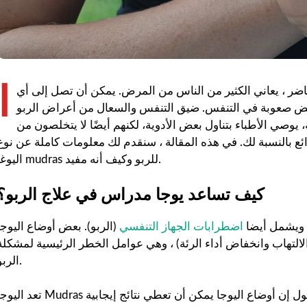
ا
اضر ، يعاني الكثير من الناس من المرض. يمكن أن تصل إلى أي
ض صعوبة في التنفس. ضيق التنفس والسعال من أعراض الربو
وصي الأطباء بتناول بعض الأدوية، لكنهم أيضًا لا يتخلصون من
ائع بالنسبة لك. في هذه المقالة ، سنقدم لك معلومات كاملة عن نوع
اليوغا mudras للربو وكيف أنه مفيد.
كيف تساعد يوجا مدراس في علاج الربو؟
. ويشمل أيضا
اضطرابات الجهاز التنفسي
(الربو). بعض أوضاع اليوجا
التهاب وانخفاض أداء الرئة) ، وهي عوامل الخطر الرئيسية لمشكلة
الربو.
تعد اليوجا Mudras جزءًا لا يتجزأ من حركة اليوجا ، لذلك لن يكون من الخطأ القول إن أوضاع اليوجا يمكن أن تعطي نتائج