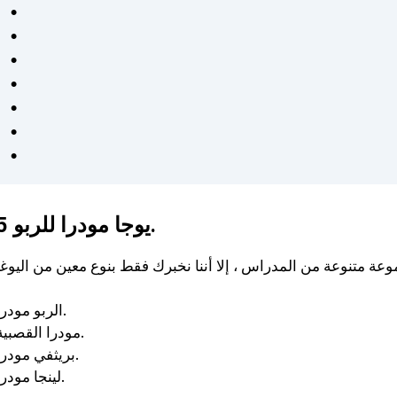
البدنية هذا أسلوب حياتي حقًا.
كان من السهل اتباع خطط
التمرين والتغذية الشخصية
وفعالة. شعرت بالدعم في كل
خطوة على الطريق - موصى به
للغاية لأي شخص جاد في
الحصول على صحة أفضل. ❤️
5 يوجا مودرا للربو.
الربو مودرا.
مودرا القصبية.
بريثفي مودرا.
لينجا مودرا.