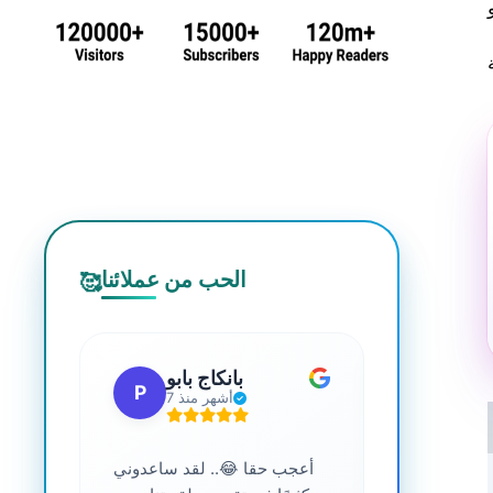
الحب من عملائنا
🥰
 جي
بانكاج بابو
P
S
7 أشهر منذ
ترافية عالية
أعجب حقا 😂.. لقد ساعدوني