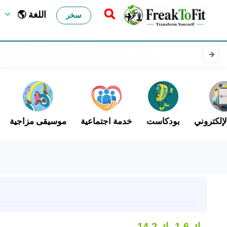
🌎 اللغة
سخر
لإلكتروني
بودكاست
خدمة اجتماعية
موسيقى مزاجية
1.6 ك
14.2 ك