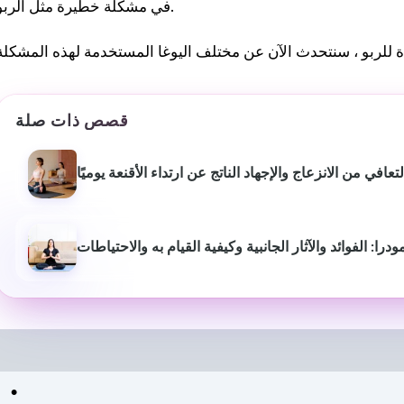
في مشكلة خطيرة مثل الربو.
قصص ذات صلة
افي من الانزعاج والإجهاد الناتج عن ارتداء الأقنعة يوميًا
درا: الفوائد والآثار الجانبية وكيفية القيام به والاحتياطات
بيوش ياداف
سانجاميش
P
قبل عام
منذ 3 أشهر
لقد غير موقع استشارات اللياقة
خدمة ومعلومات اح