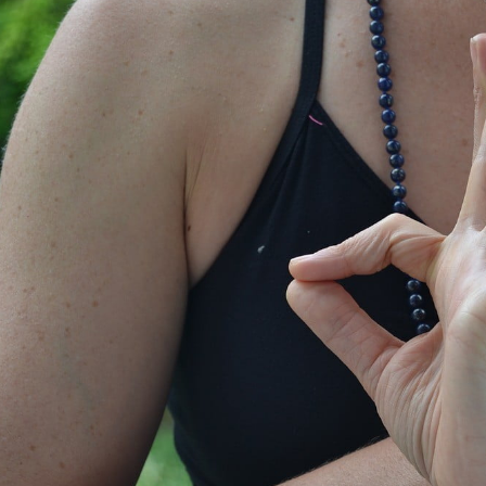
مايك تايسون دفع ما يصل 💪
الوقت المناسب لممارسة التمارين 🔥