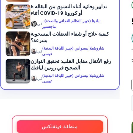
6 تدابير وقائية أثناء التسوق من البقالة
أثناء COVID-19 أو كورونا
نباديتا (خبير النظام الغذائي والصحة) ،
في
ماجستير
كيفية علاج أو شفاء العضلات المسحوبة
بسرعة؟
شاروشيلا بيسواس (خبير اللياقة البدنية)
في
عيسى
رفع الأثقال مقابل القلب: تحقيق التوازن
الصحيح في روتين لياقتك
شاروشيلا بيسواس (خبير اللياقة البدنية)
في
عيسى
منطقة فيتفلكس