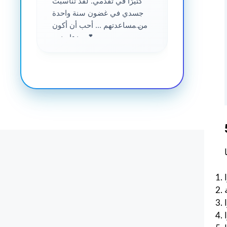
....
كثيرًا في تقدمي. لقد تناسبت
جسدي في غضون سنة واحدة
من مساعدتهم ... أحب أن أكون
جزءا منهم 💕