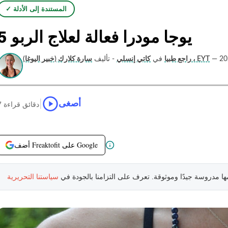
✓ المستندة إلى الأدلة
5 يوجا مودرا فعالة لعلاج الربو
—
سارة كلارك (خبير اليوغا) ، EYT
راجع طبيا
في
كاتي إنسلي
- تأليف
|
أصغى
7 دقائق قراءة
أضف Freaktofit على Google
مها مدروسة جيدًا وموثوقة. تعرف على التزامنا بالجودة في
سياستنا التحريرية