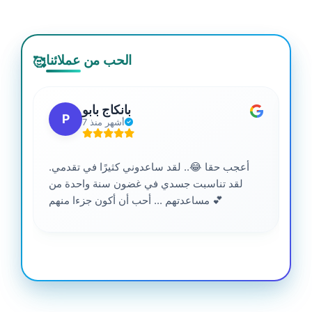
الحب من عملائنا
🥰
بانكاج بابو
P
7 أشهر منذ
أعجب حقا 😂.. لقد ساعدوني كثيرًا في تقدمي.
لقد تناسبت جسدي في غضون سنة واحدة من
مساعدتهم ... أحب أن أكون جزءا منهم 💕