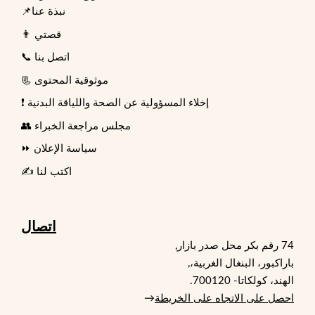
📌نبذة عنا
👨 قصتي
📞 اتصل بنا
📃 موثوقية المحتوى
❗ إخلاء المسؤولية عن الصحة واللياقة البدنية
👥 مجلس مراجعة الخبراء
⏩ سياسة الإعلان
✍️ اكتب لنا
اتصال
74 رقم بكر محل صدر بازار,
باراكبور، البنغال الغربية،,
الهند، كولكاتا- 700120.
احصل على الاتجاه على الخريطة
→