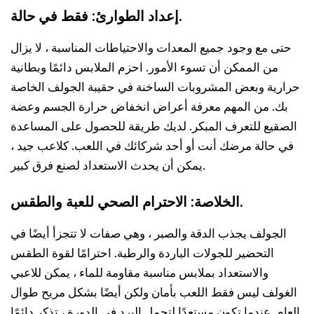
إعداد الطوارئ: فقط في حالة.
حتى مع وجود جميع المعدات والاحتياطات المناسبة ، لا يزال
من الممكن أن تسوء الأمور. احزم الملابس دائمًا وبطانية
حرارية وبعض المشروبات الساخنة في حقيبة الجولف الخاصة
بك. من المهم معرفة أعراض انخفاض حرارة الجسم وعضة
الصقيع للتعرف المبكر. لديك طريقة للحصول على المساعدة
في حالة مرضك أنت أو أحد شركائك في اللعب. كلاعب جيد ،
يمكن أن يحدث الاستعداد لصنع فرق كبير.
الخلاصة: الاحترام الصحي للعبة والطقس.
الجولف يجذب الدقة والصبر ، وهي صفات لا تتجزأ أيضًا في
التحضير للجولات الباردة والرطبة. احترامًا لقوة الطقس
والاستعداد بملابس مناسبة مقاومة للماء ، يمكن للاعبي
الغولف ليس فقط اللعب بأمان ولكن أيضًا بشكل مريح طوال
العام. عندما تكون مستعدًا لتحمل البرد في الدورة ، تذكر دائمًا