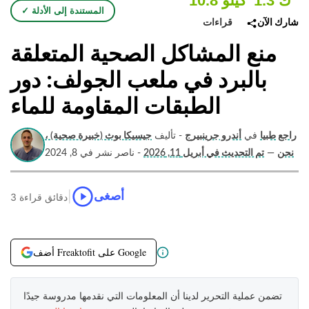
1.3 ك
10.8 كيلو
✓ المستندة إلى الأدلة
قراءات
شارك الآن
منع المشاكل الصحية المتعلقة
بالبرد في ملعب الجولف: دور
الطبقات المقاومة للماء
راجع طبيا
في
أندرو جرينبيرج
- تأليف
جيسيكا بوث (خبيرة صحية) ،
نحن
—
تم التحديث في أبريل 11, 2026
- ناصر نشر في 8, 2024
|
أصغى
3 دقائق قراءة
أضف Freaktofit على Google
تضمن عملية التحرير لدينا أن المعلومات التي نقدمها مدروسة جيدًا