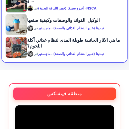
و ...
أندرو سيبكا (خبير اللياقة البدنية) ، NSCA
في
الوكيل: الفوائد والوصفات وكيفية صنعها
نباديتا (خبير النظام الغذائي والصحة) ، ماجستير
في
ما هي الآثار الجانبية طويلة المدى لنظام غذائي آكلة
اللحوم؟
نباديتا (خبير النظام الغذائي والصحة) ، ماجستير
في
منطقة فيتفلكس