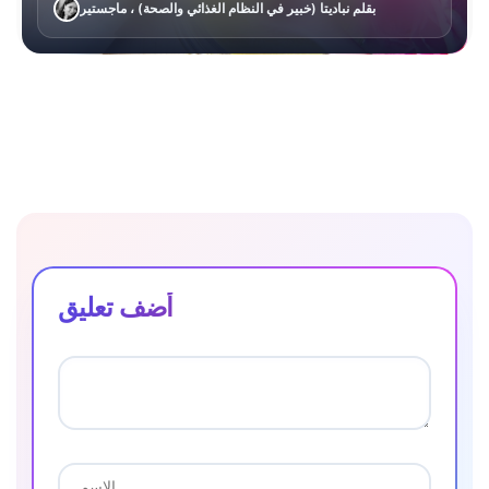
بقلم نباديتا (خبير في النظام الغذائي والصحة) ، ماجستير
أضف تعليق