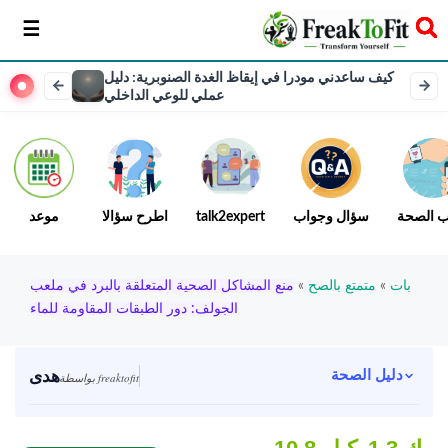
سخر
كيف ساعدني مودرا في إيقاظ الغدة الصنوبرية: دليل
عملي للوعي الداخلي
ب الصحة
سؤال وجواب
talk2expert
اطرح سؤالا
موعد
بات
»
متمتع بالصح
»
منع المشاكل الصحية المتعلقة بالبرد في ملعب
الجولف: دور الطبقات المقاومة للماء
هدى
دليل الصحة
بواسطة freaktofit