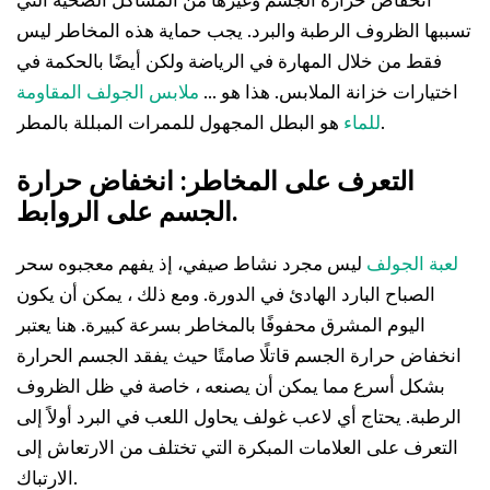
انخفاض حرارة الجسم وغيرها من المشاكل الصحية التي
تسببها الظروف الرطبة والبرد. يجب حماية هذه المخاطر ليس
فقط من خلال المهارة في الرياضة ولكن أيضًا بالحكمة في
اختيارات خزانة الملابس. هذا هو ...
ملابس الجولف المقاومة
هو البطل المجهول للممرات المبللة بالمطر.
للماء
التعرف على المخاطر: انخفاض حرارة
الجسم على الروابط.
لعبة الجولف
ليس مجرد نشاط صيفي، إذ يفهم معجبوه سحر
الصباح البارد الهادئ في الدورة. ومع ذلك ، يمكن أن يكون
اليوم المشرق محفوفًا بالمخاطر بسرعة كبيرة. هنا يعتبر
انخفاض حرارة الجسم قاتلًا صامتًا حيث يفقد الجسم الحرارة
بشكل أسرع مما يمكن أن يصنعه ، خاصة في ظل الظروف
الرطبة. يحتاج أي لاعب غولف يحاول اللعب في البرد أولاً إلى
التعرف على العلامات المبكرة التي تختلف من الارتعاش إلى
الارتباك.