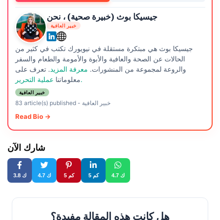
جيسيكا بوث (خبيرة صحية) ، نحن
خبير العافية
جيسيكا بوث هي مبتكرة مستقلة في نيويورك تكتب في كثير من
الحالات عن الصحة والعافية والأبوة والأمومة والطعام والسفر
والروعة لمجموعة من المنشورات.
معرفة المزيد
. تعرف على
عملية التحرير.
معلوماتنا
خبير العافية
خبير العافية
-
83 article(s) published
Read Bio →
شارك الآن
4.7 ك
5 كم
5 كم
4.7 ك
3.8 ك
هل كانت هذه المقالة مفيدة؟