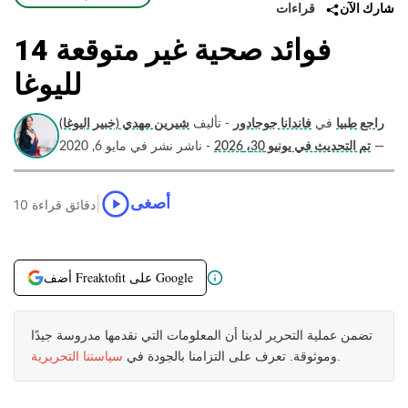
قراءات
شارك الآن
14 فوائد صحية غير متوقعة
لليوغا
راجع طبيا
في
فاندانا جوجادور
- تأليف
شيرين مهدي (خبير اليوغا)
—
تم التحديث في يونيو 30، 2026
- ناشر نشر في مايو 6, 2020
|
أصغى
10 دقائق قراءة
أضف Freaktofit على Google
تضمن عملية التحرير لدينا أن المعلومات التي نقدمها مدروسة جيدًا
.
وموثوقة. تعرف على التزامنا بالجودة في
سياستنا التحريرية