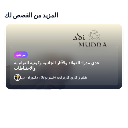
المزيد من القصص لك
مواضيع
عدي مدرا: الفوائد والآثار الجانبية وكيفية القيام به
والاحتياطات
بقلم زاكاري كارترايت (خبير يوغا) ، دكتوراه ، يي