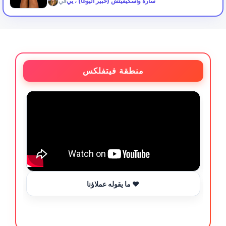
سارة واسكيفيتش (خبير اليوغا) ، يي
في
منطقة فيتفلكس
ما يقوله عملاؤنا ❤️