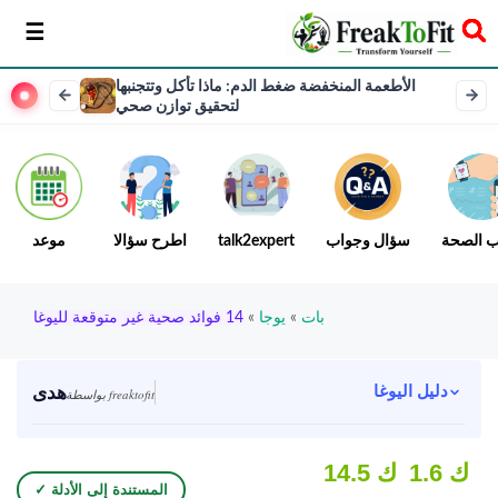
سخر
الأطعمة المنخفضة ضغط الدم: ماذا تأكل وتتجنبها
لتحقيق توازن صحي
ب الصحة
سؤال وجواب
talk2expert
اطرح سؤالا
موعد
بات
»
يوجا
»
14 فوائد صحية غير متوقعة لليوغا
هدى
دليل اليوغا
بواسطة freaktofit
1.6 ك
14.5 ك
✓ المستندة إلى الأدلة