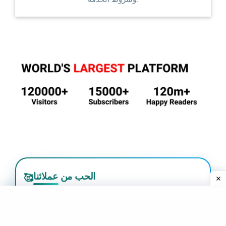
الحب من عملائنا
🥰
بانكاج بابو
P
7 أشهر منذ