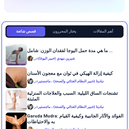
أهم المقالات
يختار المحررون
قصص شائعة
ما هي مدة حمل اليوجا لفقدان الوزن: شامل ...
شيرين مهدي (خبير اليوغا)
في
كيفية إزالة الهيكي في ثوان مع معجون الأسنان
نباديتا (خبير النظام الغذائي والصحة) ، ماجستير
في
تشنجات الساق الليلية: السبب والعلاجات المنزلية
المثبتة
نباديتا (خبير النظام الغذائي والصحة) ، ماجستير
في
Garuda Mudra: الفوائد والآثار الجانبية وكيفية القيام
به والاحتياطات