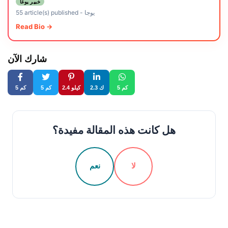
خبير يوغا
يوجا
-
55 article(s) published
Read Bio →
شارك الآن
5 كم
2.3 ك
2.4 كيلو
5 كم
5 كم
هل كانت هذه المقالة مفيدة؟
لا
نعم