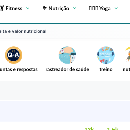
🏋 Fitness
🥦 Nutrição
🧘🏻‍♂️ Yoga
ta e valor nutricional
untas e respostas
rastreador de saúde
treino
nut
13k
1,5k