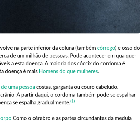
volve na parte inferior da coluna (também
córrego
) e osso do
cerca de um milhão de pessoas. Pode acontecer em qualquer
veis a esta doença. A maioria dos cóccix do cordoma é
sta doença é mais
Homens do que mulheres
.
e de uma pessoa
costas, garganta ou couro cabeludo.
o crânio. A partir daqui, o cordoma também pode se espalhar
(1)
oença se espalha gradualmente.
corpo
Como o cérebro e as partes circundantes da medula