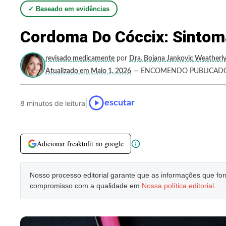
✓ Baseado em evidências
Cordoma Do Cóccix: Sintom
revisado medicamente
por
Dra. Bojana Jankovic Weatherl
Atualizado em Maio 1, 2026
— ENCOMENDO PUBLICADO
|
escutar
8 minutos de leitura
Adicionar freaktofit no google
Nosso processo editorial garante que as informações que f
compromisso com a qualidade em
Nossa política editorial
.