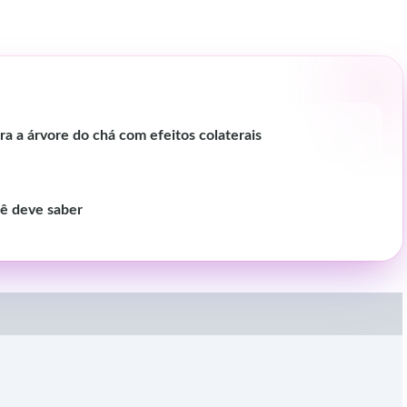
a a árvore do chá com efeitos colaterais
cê deve saber