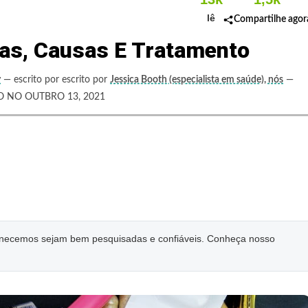
lê
Compartilhe agor
as, Causas E Tratamento
y
— escrito por escrito por
Jessica Booth (especialista em saúde), nós
—
 NO OUTBRO 13, 2021
ornecemos sejam bem pesquisadas e confiáveis. Conheça nosso