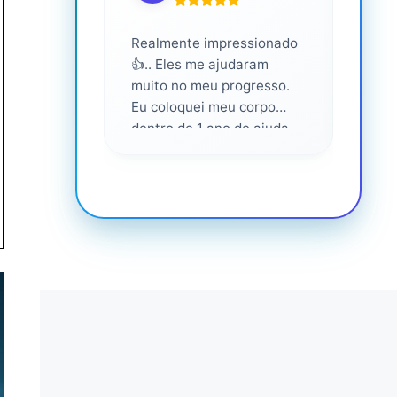
Realmente impressionado
Servi
👍.. Eles me ajudaram
altam
muito no meu progresso.
Eu coloquei meu corpo
dentro de 1 ano de ajuda
deles... Amo fazer parte
deles 💕