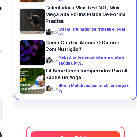
PT
Calculadora Max Test VO₂ Max:
a
Meça Sua Forma Física De Forma
Precisa
Uttam (treinador de fitness e ioga),
por
PT
Como Contra-Atacar O Câncer
Com Nutrição?
Nebadita (especialista em dieta e
por
saúde), M.S.
14 Benefícios Inesperados Para A
Saúde Do Yoga
Shirin Mehdi (especialista em ioga),
por
Yi