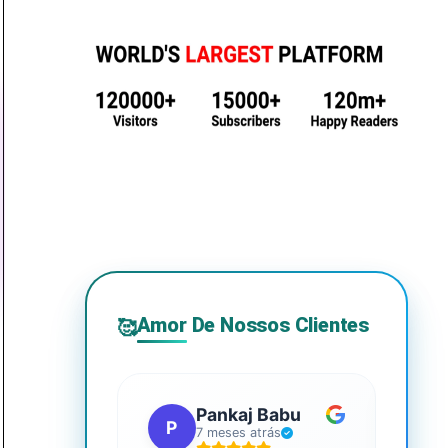
Amor De Nossos Clientes
🥰
Pankaj Babu
P
S
7 meses atrás