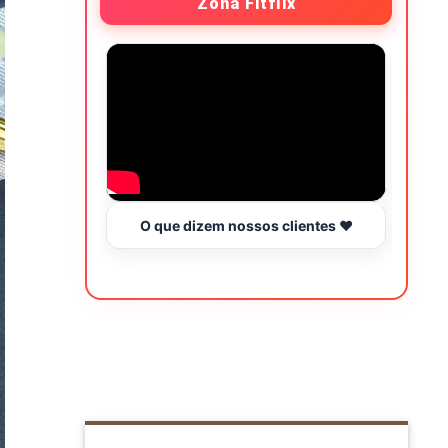
Zona Fitflix
O que dizem nossos clientes ❤️
Hor