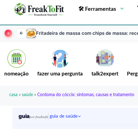
🛠 Ferramentas
Fritadeira de massa com chips de massa: recei
nomeação
fazer uma pergunta
talk2expert
Perg
casa
»
saúde
»
Cordoma do cóccix: sintomas, causas e tratamento
guia
guia de saúde
por freaktofit