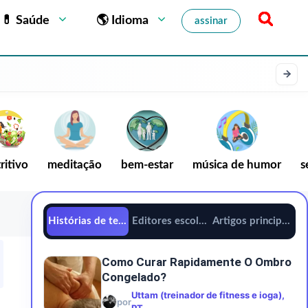
💊 Saúde
🌎 Idioma
assinar
ritivo
meditação
bem-estar
música de humor
s
Histórias de tendências
Editores escolhem
Artigos principais
Como Curar Rapidamente O Ombro
Congelado?
Uttam (treinador de fitness e ioga),
por