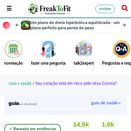
assinar
Um plano de dieta hiperbólica equilibrada - um
plano perfeito para perda de peso
nomeação
fazer uma pergunta
talk2expert
Perguntas e res
casa
»
saúde
»
Seu coração está em risco pelo vírus Corona?
guia
guia de saúde
por freaktofit
14,6k
1,6k
✓ Baseado em evidências