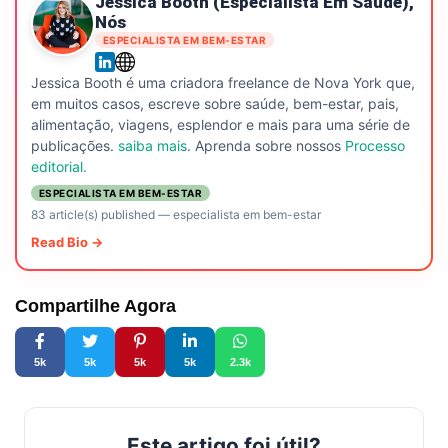
Jessica Booth (especialista Em Saúde),
Nós
ESPECIALISTA EM BEM-ESTAR
Jessica Booth é uma criadora freelance de Nova York que,
em muitos casos, escreve sobre saúde, bem-estar, pais,
alimentação, viagens, esplendor e mais para uma série de
publicações.
saiba mais
. Aprenda sobre nossos
Processo
editorial.
ESPECIALISTA EM BEM-ESTAR
83 article(s) published
—
especialista em bem-estar
Read Bio →
Compartilhe Agora
5k
5k
5k
5k
2.3k
Este artigo foi útil?