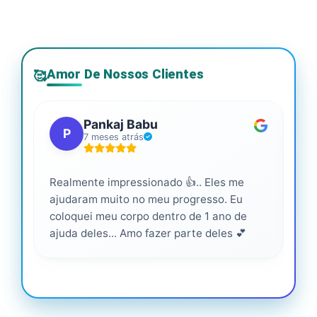
Amor De Nossos Clientes
🥰
Pankaj Babu
P
7 meses atrás
Realmente impressionado 👍.. Eles me
Ser
ajudaram muito no meu progresso. Eu
pro
coloquei meu corpo dentro de 1 ano de
ajuda deles... Amo fazer parte deles 💕