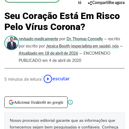
lê
Compartilhe agora
Seu Coração Está Em Risco
Pelo Vírus Corona?
revisado medicamente
por
Dr. Thomas Connelly
— escrito
por escrito por
Jessica Booth (especialista em saúde), nós
—
Atualizado em 18 de abril de 2026
— ENCOMENDO
PUBLICADO em 4 de abril de 2020
|
escutar
5 minutos de leitura
Adicionar freaktofit no google
Nosso processo editorial garante que as informações que
fornecemos sejam bem pesquisadas e confiáveis. Conheça