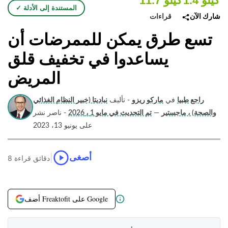
1.4 كيلو
11.7 كيلو
✓ المستندة إلى الأدلة
قراءات
شارك الآن
تسع طرق يمكن للممرضات أن
يساعدوا في تخفيف قلق
المريض
راجع طبيا
في
ماركو ريزو
- تأليف
نباديتا (خبير النظام الغذائي
والصحة) ، ماجستير
—
تم التحديث في مايو 1 ، 2026
- ناصر نشر
على يونيو 13، 2023
|
أصغى
8 دقائق قراءة
أضف Freaktofit على Google