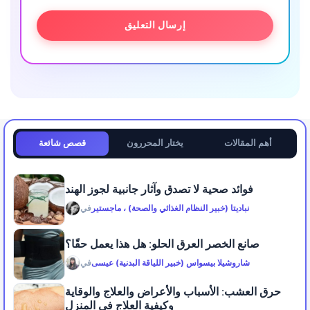
أهم المقالات
يختار المحررون
قصص شائعة
فوائد صحية لا تصدق وآثار جانبية لجوز الهند
نباديتا (خبير النظام الغذائي والصحة) ، ماجستير
في
صانع الخصر العرق الحلو: هل هذا يعمل حقًا؟
شاروشيلا بيسواس (خبير اللياقة البدنية) عيسى
في
حرق العشب: الأسباب والأعراض والعلاج والوقاية
وكيفية العلاج في المنزل