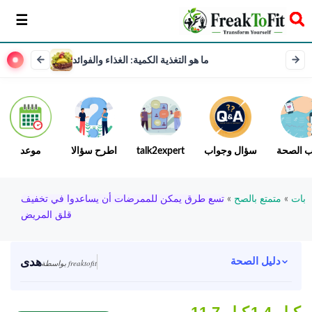
سخر
ما هو التغذية الكمية: الغذاء والفوائد
ب الصحة
سؤال وجواب
talk2expert
اطرح سؤالا
موعد
بات
»
متمتع بالصح
»
تسع طرق يمكن للممرضات أن يساعدوا في تخفيف
قلق المريض
هدى
دليل الصحة
بواسطة freaktofit