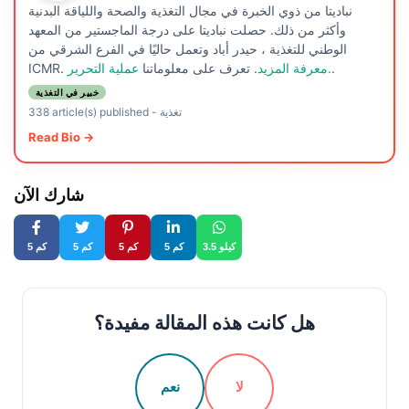
نباديتا من ذوي الخبرة في مجال التغذية والصحة واللياقة البدنية
وأكثر من ذلك. حصلت نباديتا على درجة الماجستير من المعهد
الوطني للتغذية ، حيدر أباد وتعمل حاليًا في الفرع الشرقي من
.
عملية التحرير.
معرفة المزيد
. تعرف على معلوماتنا
ICMR.
خبير في التغذية
تغذية
-
338 article(s) published
Read Bio →
شارك الآن
3.5 كيلو
5 كم
5 كم
5 كم
5 كم
هل كانت هذه المقالة مفيدة؟
لا
نعم