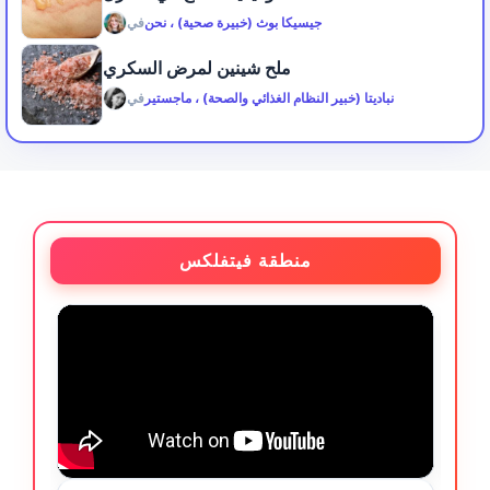
جيسيكا بوث (خبيرة صحية) ، نحن
في
ملح شينين لمرض السكري
نباديتا (خبير النظام الغذائي والصحة) ، ماجستير
في
منطقة فيتفلكس