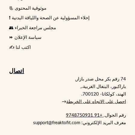
📃 موثوقية المحتوى
❗ إخلاء المسؤولية عن الصحة واللياقة البدنية
👥 مجلس مراجعة الخبراء
⏩ سياسة الإعلان
✍️ اكتب لنا
اتصال
74 رقم بكر محل صدر بازار,
باراكبور، البنغال الغربية،,
الهند، كولكاتا- 700120.
احصل على الاتجاه على الخريطة
→
رقم الجوال.
+91 9748750931
معرف البريد الإلكتروني: support@freaktofit.com