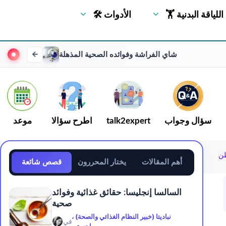
🏋 اللياقة البدنية
🛠 الأدوات
شاي الفراشة وفوائده الصحية المذهلة
سؤال وجواب
talk2expert
اطرح سؤالا
موعد
طن
أهم المقالات
يختار المحررون
قصص شائعة
السالسا إنجليسا: حقائق غذائية وفوائد
صحية
نباديتا (خبير النظام الغذائي والصحة) ،
في