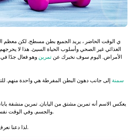
ي الوقت الحاضر ، يريد الجميع بطن مسطح. لكن معظم ا
الغذائي غير الصحي وأسلوب الحياة السيئ. هذا لا يحرجهم ف
الأمراض. اليوم سوف نخبرك عن
تمرين
وهو فعال جدًا في
سمنة
إلى جانب دهون البطن المفرطة هي واحدة منهم. للت
يعكس الاسم أنه تمرين مشتق من اليابان. تمرين منشفة يابان
والجسم. وفي الوقت نفسه ، فإن هذا التمرين سيعمل على تقويم العمود الفقري بشكل فعال.
لذا دعنا نعرف كيف ستتمكن من تقليل دهون البطن من خلال القيام بهذا التمرين.