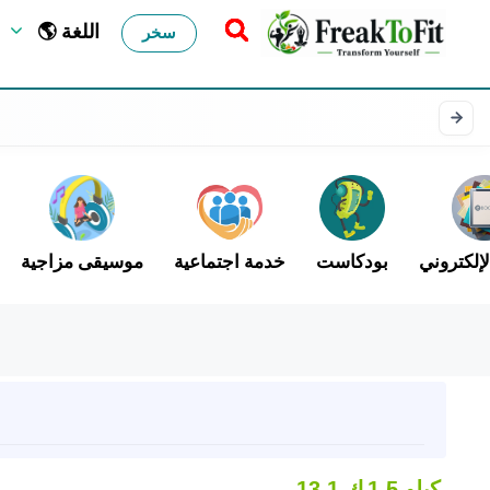
🌎 اللغة
سخر
لإلكتروني
بودكاست
خدمة اجتماعية
موسيقى مزاجية
1.5 كيلو
13.1 ك