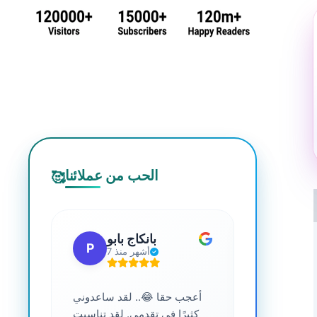
الحب من عملائنا
🥰
 جي
بانكاج بابو
P
S
7 أشهر منذ
ترافية عالية
أعجب حقا 😂.. لقد ساعدوني
....
كثيرًا في تقدمي. لقد تناسبت