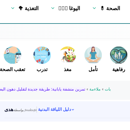
💊 الصحة
🧘🏻‍♂️ اليوغا
🥦 التغذية
رفاهية
تأمل
مغذ
تدرب
تعقب الصحة
بات
»
ملاءمة
»
تمرين منشفة يابانية: طريقة جديدة لتقليل دهون الب
هدى
دليل اللياقة البدنية
بواسطة freaktofit