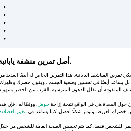
كان من السهل اتباع خطط
التمرين والتغذية الشخصية
وفعالة. شعرت بالدعم في كل
خطوة على الطريق - موصى به
للغاية لأي شخص جاد في
الحصول على صحة أفضل. ❤️
أصل تمرين منشفة يابانية.
سكي تمرين المناشف اليابانية. هذا التمرين الخاص له أيضًا العديد من
 ، بل يساعد أيضًا في تحسين وضعية الجسم ، ويقوي خصرك وظهرك.
ون حول المعدة هي في الواقع نتيجة إزاحة
حوض
. ووفقًا له ، فإن هذه
 خصرك العريض وتوفر شكلًا أفضل. كما يساعد في
تنغيم العضلات
الهضمي للشخص فقط. كما يتم تحسين الصحة العامة للشخص من خلال