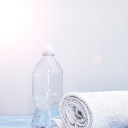
مايك تايسون دفع ما يصل 💪
الوقت المناسب لممارسة التمارين 🔥