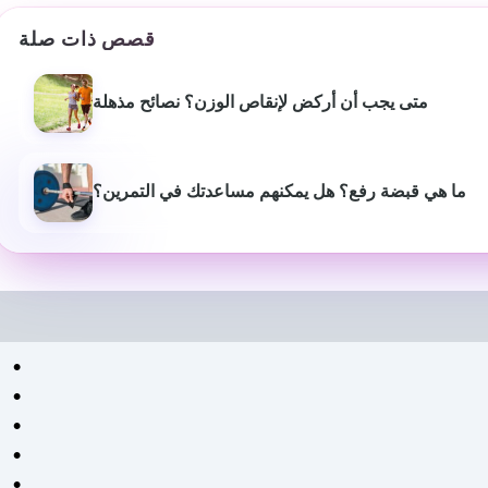
قصص ذات صلة
متى يجب أن أركض لإنقاص الوزن؟ نصائح مذهلة
ما هي قبضة رفع؟ هل يمكنهم مساعدتك في التمرين؟
بيوش ياداف
سانجاميش
P
قبل عام
منذ 3 أشهر
لقد غير موقع استشارات اللياقة
خدمة ومعلومات اح
البدنية هذا أسلوب حياتي حقًا.