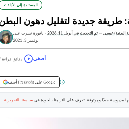
✓ المستندة إلى الأدلة
ة: طريقة جديدة لتقليل دهون البطن
ة البدنية) عيسى
—
تم التحديث في أبريل 11, 2026
- نافورة نشرت على
نوفمبر 3, 2021
|
أصغى
7 دقائق قراءة
أضف Freaktofit على Google
مها مدروسة جيدًا وموثوقة. تعرف على التزامنا بالجودة في
سياستنا التحريرية