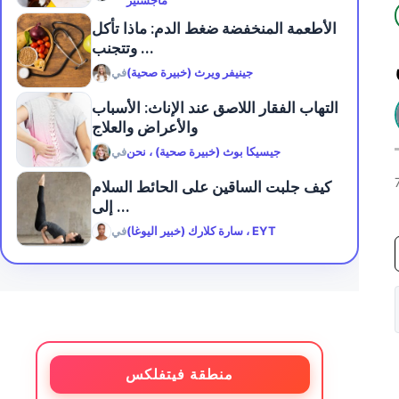
ماجستير
الأطعمة المنخفضة ضغط الدم: ماذا تأكل
وتتجنب ...
جينيفر ويرث (خبيرة صحية)
في
التهاب الفقار اللاصق عند الإناث: الأسباب
والأعراض والعلاج
جيسيكا بوث (خبيرة صحية) ، نحن
في
كيف جلبت الساقين على الحائط السلام
إلى ...
سارة كلارك (خبير اليوغا) ، EYT
في
منطقة فيتفلكس