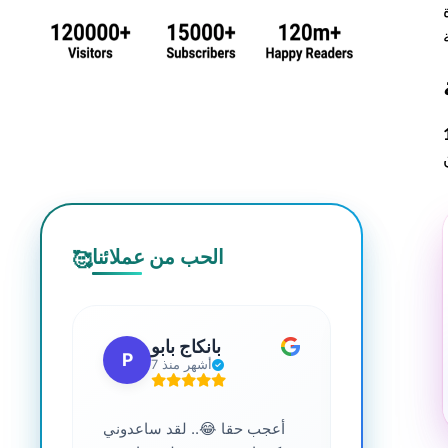
الحب من عملائنا
🥰
 جي
بانكاج بابو
P
S
7 أشهر منذ
ترافية عالية
أعجب حقا 😂.. لقد ساعدوني