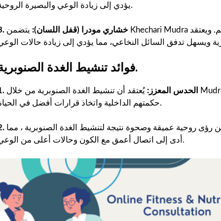
يؤدي إلى زيادة الوعي والبصيرة الروحية.
3. خشاري مودرا (قفل اللسان):
يتضمن Khechari Mudra دحرجة اللسان للخلف وللأعلى للمس الحنك الرخو في الفم. ويعتقد
فوائد تنشيط الغدة الصنوبرية.
1. الحدس المعزز:
يُعتقد أن تنشيط الغدة الصنوبرية من خلال Mudras يعزز القدرات البديهية ، مما يسمح للأفراد بالثقة في
حكمتهم الداخلية واتخاذ قرارات أفضل في الحياة.
من رؤى روحية عميقة وصحوة نتيجة لتنشيط الغدة الصنوبرية ، مما
أدى إلى اتصال أعمق مع الكون وحالات أعلى من الوعي.