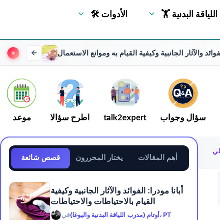
🏋 اللياقة البدنية
🛠 الأدوات
وائد والآثار الجانبية وكيفية القيام به وموانع الاستعمال
سؤال وجواب
talk2expert
اطرح سؤالا
موعد
لي
أهم المقالات
يختار المحررون
قصص شائعة
أبانا مودرا: الفوائد والآثار الجانبية وكيفية
القيام بالاحتياطات والاحتياطات
أوتام (مدرب اللياقة البدنية واليوغا)، PT
في