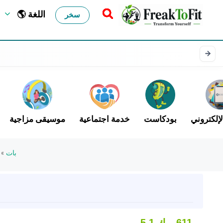
🌎 اللغة
سخر
لإلكتروني
بودكاست
خدمة اجتماعية
موسيقى مزاجية
بات
»
611
5.1 ك