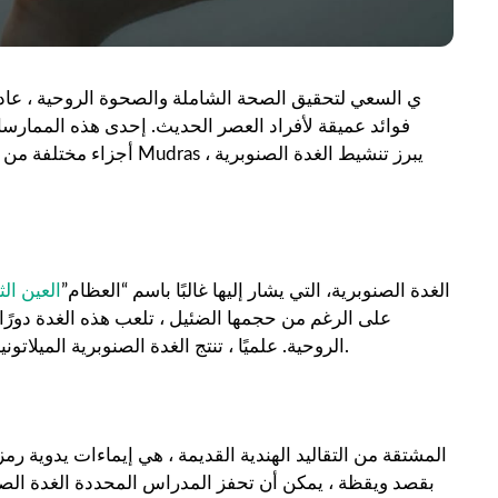
ي السعي لتحقيق الصحة الشاملة والصحوة الروحية ، عادت
فوائد عميقة لأفراد العصر الحديث. إحدى هذه الممارس
أجزاء مختلفة من الجسم والع
الغدة الصنوبرية، التي يشار إليها غالبًا باسم “العظام”
العين الثا
على الرغم من حجمها الضئيل ، تلعب هذه الغدة دورًا 
الروحية. علميًا ، تنتج الغدة الصنوبرية الميلاتونين ، وهو هرمون ينظم أنماط النوم ، ويرتبط بإيقاعات الجسم اليومية.
بقصد ويقظة ، يمكن أن تحفز المدراس المحددة الغدة الصنو