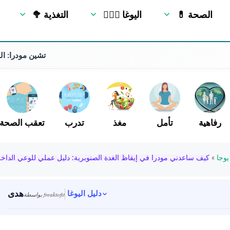
💊 الصحة
🧘🏻‍♂️ اليوغا
🥦 التغذية
تشين مودرا: الف
رفاهية
تأمل
مغذ
تدرب
تعقب الصحة
يوجا
»
كيف ساعدني مودرا في إيقاظ الغدة الصنوبرية: دليل عملي للوعي الداخ
هدى
دليل اليوغا
بواسطة freaktofit