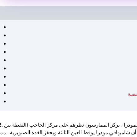
البدنية هذا أسلوب حياتي حقًا.
كان من السهل اتباع خطط
التمرين والتغذية الشخصية
وفعالة. شعرت بالدعم في كل
خطوة على الطريق - موصى به
للغاية لأي شخص جاد في
الحصول على صحة أفضل. ❤️
مودرا ، يركز الممارسون نظرهم على مركز الحاجب (النقطة بين
أن شامبهافي مودرا يوقظ العين الثالثة ويحفز الغدة الصنوبرية ، مما