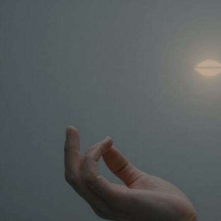
مايك تايسون دفع ما يصل 💪
الوقت المناسب لممارسة التمارين 🔥