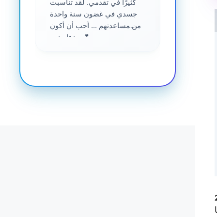
....
كثيرًا في تقدمي. لقد تناسبت
جسدي في غضون سنة واحدة
من مساعدتهم ... أحب أن أكون
جزءا منهم 💕