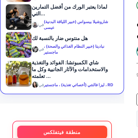
لماذا يعتبر الورك من أفضل التمارين
التي...
شاروشيلا بيسواس (خبير اللياقة البدنية)
في
عيسى
هل منتوس ضار بالنسبة لك
نباديتا (خبير النظام الغذائي والصحة) ،
في
ماجستير
شاي الكمبوتشا: الفوائد والتغذية
والاستخدامات والآثار الجانبية وكل ما
تعلمته ...
ليزا فالنتي (أخصائي تغذية) ، ماجستير ، RD
في
منطقة فيتفلكس