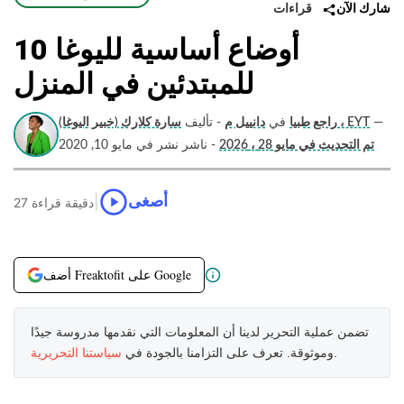
قراءات
شارك الآن
10 أوضاع أساسية لليوغا
للمبتدئين في المنزل
—
سارة كلارك (خبير اليوغا) ، EYT
راجع طبيا
في
دانييل م
- تأليف
تم التحديث في مايو 28 ، 2026
- ناشر نشر في مايو 10, 2020
|
أصغى
27 دقيقة قراءة
أضف Freaktofit على Google
تضمن عملية التحرير لدينا أن المعلومات التي نقدمها مدروسة جيدًا
.
وموثوقة. تعرف على التزامنا بالجودة في
سياستنا التحريرية