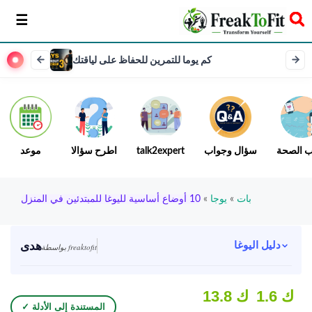
سخر
كم يوما للتمرين للحفاظ على لياقتك
ب الصحة
سؤال وجواب
talk2expert
اطرح سؤالا
موعد
بات
»
يوجا
»
10 أوضاع أساسية لليوغا للمبتدئين في المنزل
هدى
دليل اليوغا
بواسطة freaktofit
1.6 ك
13.8 ك
✓ المستندة إلى الأدلة