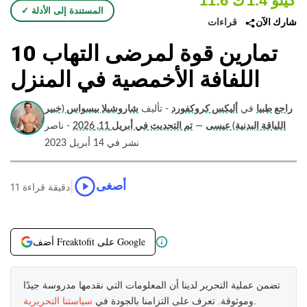
1.4 كيلو
11.6 ك
✓ المستندة إلى الأدلة
قراءات
شارك الآن
10 تمارين قوة لمرضى التهاب
اللفافة الأخمصية في المنزل
راجع طبيا
في
أليكس كروكفورد
- تأليف
شاروشيلا بيسواس (خبير
اللياقة البدنية) عيسى
—
تم التحديث في أبريل 11, 2026
- ناصر
نشر في 14 أبريل 2023
|
أصغى
11 دقيقة قراءة
أضف Freaktofit على Google
تضمن عملية التحرير لدينا أن المعلومات التي نقدمها مدروسة جيدًا
.
وموثوقة. تعرف على التزامنا بالجودة في
سياستنا التحريرية