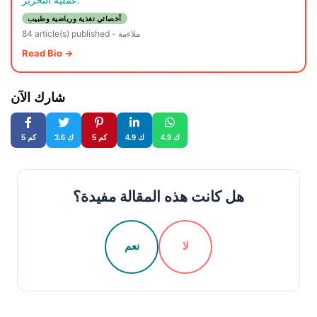
أخصائي تغذية ورياضية وطبيب
ملاءمة
-
84 article(s) published
Read Bio →
شارك الآن
4.9 ك
4.9 ك
5 كم
3.6 ك
5 كم
هل كانت هذه المقالة مفيدة؟
لا
نعم