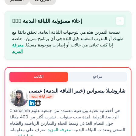
−
🏋🏻‍♂️ إخلاء مسؤولية اللياقة البدنية
نصيحة التمرين هذه هي لتوجيهات اللياقة العامة. تحقق دائمًا مع
طبيبك أو المدرب المعتمد قبل البدء في أي برنامج تمرين ، خاصة
إذا كنت تعاني من حالات أو إصابات موجودة مسبقًا.
معرفة
المزيد
مراجع
الكاتب
شاروشيلا بيسواس (خبير اللياقة البدنية) عيسى
خبير لياقة بدنية
Charushila هي أخصائية تغذية ورياضية معتمدة من جمعية علوم
الرياضة الدولية. لمدة ست سنوات ، نشرت أكثر من 400 مقالة
حول النظام الغذائي ونمط الحياة والتمارين الرياضية والطعام
الصحي ومعدات اللياقة البدنية.
معرفة المزيد
. تعرف على معلوماتنا
عملية التحرير.