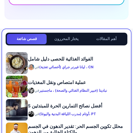
أهم المقالات
يختار المحررون
قصص شائعة
الفوائد الغذائية للحصى دليل شامل
ليانا فيرنر جراي (أخصائي تغذية) ، CN
في
عملية امتصاص ونقل المغذيات
نباديتا (خبير النظام الغذائي والصحة) ، ماجستير
في
5 أفضل نصائح التمارين الحرة للمبتدئين
أوتام (مدرب اللياقة البدنية واليوغا)، PT
في
محلل تكوين الجسم الحر: تقدير الدهون في الجسم
والكتلة الخالية من الدهون