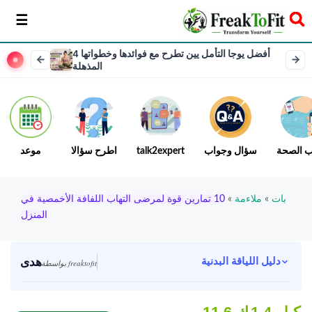
سخر
4 أفضل يوجا التأمل يين تطرح مع فوائدها وخطواتها
المذهلة
ب الصحة
سؤال وجواب
talk2expert
اطرح سؤالا
موعد
بات
»
ملاءمة
»
10 تمارين قوة لمرضى التهاب اللفافة الأخمصية في
المنزل
هدى
دليل اللياقة البدنية
بواسطة freaktofit