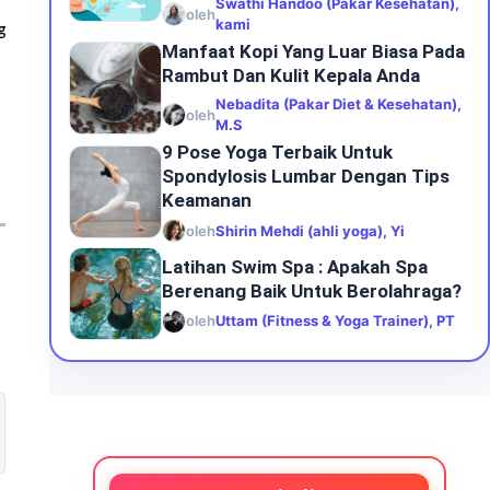
Swathi Handoo (Pakar Kesehatan),
oleh
kami
g
Manfaat Kopi Yang Luar Biasa Pada
Rambut Dan Kulit Kepala Anda
Nebadita (Pakar Diet & Kesehatan),
oleh
M.S
9 Pose Yoga Terbaik Untuk
Spondylosis Lumbar Dengan Tips
Keamanan
oleh
Shirin Mehdi (ahli yoga), Yi
Latihan Swim Spa : Apakah Spa
Berenang Baik Untuk Berolahraga?
oleh
Uttam (Fitness & Yoga Trainer), PT