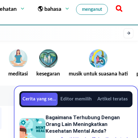
sehatan
🌎 bahasa
menganut
meditasi
kesegaran
musik untuk suasana hati
Cerita yang sedang tren
Editor memilih
Artikel teratas
Bagaimana Terhubung Dengan
Orang Lain Meningkatkan
Kesehatan Mental Anda?