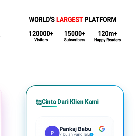
t
Cinta Dari Klien Kami
🥰
Pankaj Babu
P
S
7 bulan yang lalu