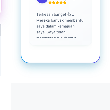
Terkesan banget 👍 ..
Layan
Mereka banyak membantu
yang 
saya dalam kemajuan
saya. Saya telah
memasang tubuh saya
dalam waktu 1 tahun
setelah bantuan mereka ...
Senang menjadi bagian
dari mereka 💕