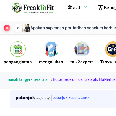
🛠 alat
🏋 Kebu
Apakah suplemen pra-latihan sebelum berhub
pengangkatan
mengajukan
talk2expert
Tanya 
rumah tangga
»
kesehatan
»
Botox Sebelum dan Setelah: Hal-hal pe
petunjuk
petunjuk kesehatan
oleh freaktofit