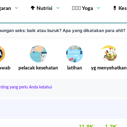
garan
🥦 Nutrisi
🧘🏻‍♂️ Yoga
💊 Ke
ungan seks: baik atau buruk? Apa yang dikatakan para ahli?
Jawab
pelacak kesehatan
latihan
yg menyehatkan
nting yang perlu Anda ketahui
11.8K
1.3K