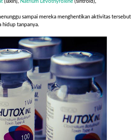
at
(laxin),
Natrium Levothyroxine
(sintroid),
menunggu sampai mereka menghentikan aktivitas tersebut
 hidup tanpanya.