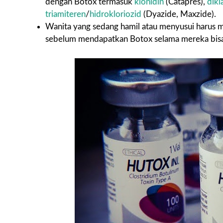
dengan Botox termasuk
klonidin
(Catapres),
dikl
triamiteren
/
hidrokloriozid
(Dyazide, Maxzide).
Wanita yang sedang hamil atau menyusui harus 
sebelum mendapatkan Botox selama mereka bisa