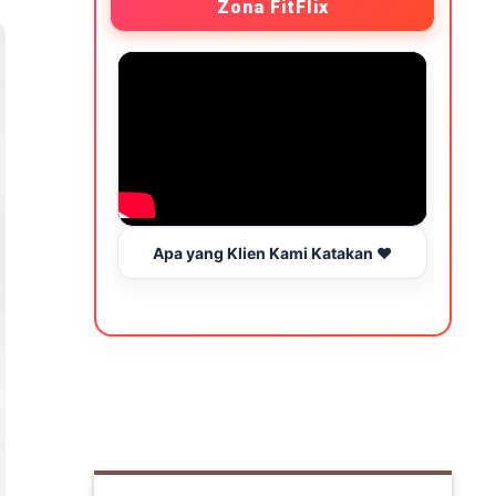
Zona FitFlix
Apa yang Klien Kami Katakan ❤️
Wakt