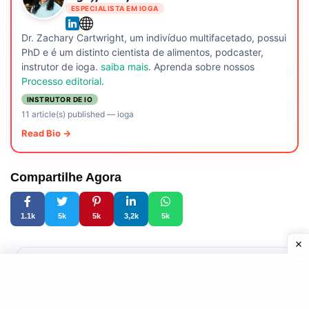
ESPECIALISTA EM IOGA
Dr. Zachary Cartwright, um indivíduo multifacetado, possui
PhD e é um distinto cientista de alimentos, podcaster,
instrutor de ioga.
saiba mais
. Aprenda sobre nossos
Processo editorial.
INSTRUTOR DE IO
11 article(s) published
—
ioga
Read Bio →
Compartilhe Agora
1.1k
5k
5k
3,2k
5k
Este artigo foi útil?