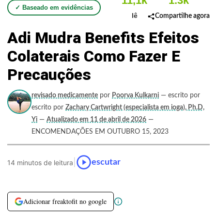
11,1k
1.3k
✓ Baseado em evidências
lê
Compartilhe agora
Adi Mudra Benefits Efeitos
Colaterais Como Fazer E
Precauções
revisado medicamente
por
Poorva Kulkarni
— escrito por
escrito por
Zachary Cartwright (especialista em ioga), Ph.D,
Yi
—
Atualizado em 11 de abril de 2026
—
ENCOMENDAÇÕES EM OUTUBRO 15, 2023
|
escutar
14 minutos de leitura
Adicionar freaktofit no google