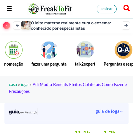
assinar
O leite materno realmente cura o eczema:
conhecido por especialistas
nomeação
fazer uma pergunta
talk2expert
Perguntas e res
casa
»
ioga
»
Adi Mudra Benefits Efeitos Colaterais Como Fazer e
Precauções
guia
guia de ioga
por freaktofit