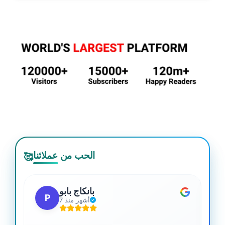
الحب من عملائنا
🥰
بانكاج بابو
P
7 أشهر منذ