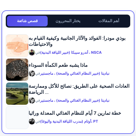
أهم المقالات
يختار المحررون
قصص شائعة
بوذي مودرا: الفوائد والآثار الجانبية وكيفية القيام به
والاحتياطات
أندرو سيبكا (خبير اللياقة البدنية) ، NSCA
في
ماذا يشبه طعم الكمأة السوداء
نباديتا (خبير النظام الغذائي والصحة) ، ماجستير
في
العادات الصحية على الطريق: نصائح للأكل وممارسة
الرياضة ...
نباديتا (خبير النظام الغذائي والصحة) ، ماجستير
في
خطة تمارين 7 أيام للنظام الغذائي المعدلة وراثيا
أوتام (مدرب اللياقة البدنية واليوغا)، PT
في