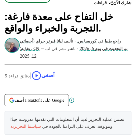
قراءات
شارك الآن
خل التفاح على معدة فارغة:
التجربة والخبراء والواقع.
راجع طبيا
في
كوريسا س.
- تأليف
ليانا فيرنر جراي (أخصائي
تم التحديث في يوم 5، 2026
- ناشر نشر في اب
—
تغذية) ، CN
12, 2025
|
أصغى
5 دقائق قراءة
أضف Freaktofit على Google
تضمن عملية التحرير لدينا أن المعلومات التي نقدمها مدروسة جيدًا
.
وموثوقة. تعرف على التزامنا بالجودة في
سياستنا التحريرية