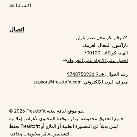
✍️ اكتب لنا
اتصال
74 رقم بكر محل صدر بازار,
باراكبور، البنغال الغربية،,
الهند، كولكاتا- 700120.
احصل على الاتجاه على الخريطة
→
رقم الجوال.
+91 9748750931
معرف البريد الإلكتروني: support@freaktofit.com
© 2026 Freaktofit هو موقع لياقة بدنية.
جميع الحقوق محفوظة. يوفر موقعنا المحتوى لأغراض إعلامية
فقط. Freaktofit ليس بديلاً عن المشورة الطبية أو العلاج أو
.
التشخيص.
انظر معلومات إضافية