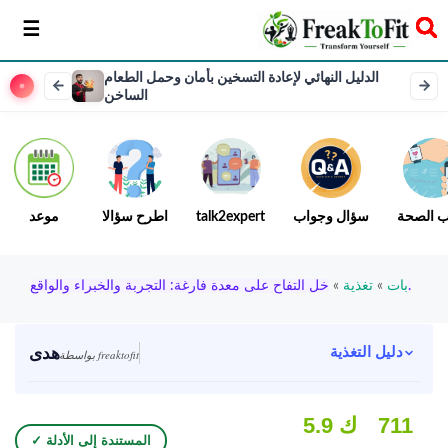
سخر
الدليل النهائي لإعادة التسخين بأمان وحمل الطعام
الساخن
ب الصحة
سؤال وجواب
talk2expert
اطرح سؤالا
موعد
خل التفاح على معدة فارغة: التجربة والخبراء والواقع.
بات
»
تغذية
»
هدى
دليل التغذية
بواسطة freaktofit
711
5.9 ك
✓ المستندة إلى الأدلة