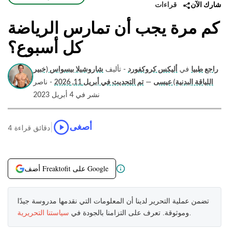
قراءات
شارك الآن
كم مرة يجب أن تمارس الرياضة
كل أسبوع؟
راجع طبيا
في
أليكس كروكفورد
- تأليف
شاروشيلا بيسواس (خبير
اللياقة البدنية) عيسى
—
تم التحديث في أبريل 11, 2026
- ناصر
نشر في 4 أبريل 2023
|
أصغى
4 دقائق قراءة
أضف Freaktofit على Google
تضمن عملية التحرير لدينا أن المعلومات التي نقدمها مدروسة جيدًا
.
وموثوقة. تعرف على التزامنا بالجودة في
سياستنا التحريرية