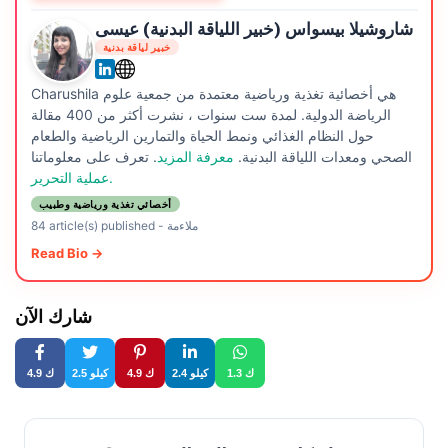
شاروشيلا بيسواس (خبير اللياقة البدنية) عيسى
خبير لياقة بدنية
Charushila هي أخصائية تغذية ورياضية معتمدة من جمعية علوم
الرياضة الدولية. لمدة ست سنوات ، نشرت أكثر من 400 مقالة
حول النظام الغذائي ونمط الحياة والتمارين الرياضية والطعام
الصحي ومعدات اللياقة البدنية.
معرفة المزيد
. تعرف على معلوماتنا
عملية التحرير.
أخصائي تغذية ورياضية وطبيب
ملاءمة
-
84 article(s) published
Read Bio →
شارك الآن
1.3 ك
2.4 كيلو
4.9 ك
2.5 كيلو
4.9 ك