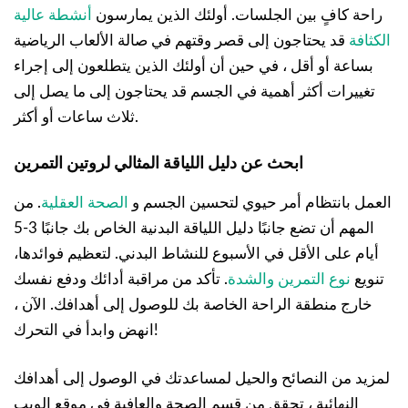
راحة كافٍ بين الجلسات. أولئك الذين يمارسون
أنشطة عالية
الكثافة
قد يحتاجون إلى قصر وقتهم في صالة الألعاب الرياضية
بساعة أو أقل ، في حين أن أولئك الذين يتطلعون إلى إجراء
تغييرات أكثر أهمية في الجسم قد يحتاجون إلى ما يصل إلى
ثلاث ساعات أو أكثر.
ابحث عن دليل اللياقة المثالي لروتين التمرين
العمل بانتظام أمر حيوي لتحسين الجسم و
الصحة العقلية
. من
المهم أن تضع جانبًا دليل اللياقة البدنية الخاص بك جانبًا 3-5
أيام على الأقل في الأسبوع للنشاط البدني. لتعظيم فوائدها،
تنويع
نوع التمرين والشدة
. تأكد من مراقبة أدائك ودفع نفسك
خارج منطقة الراحة الخاصة بك للوصول إلى أهدافك. الآن ،
انهض وابدأ في التحرك!
لمزيد من النصائح والحيل لمساعدتك في الوصول إلى أهدافك
النهائية ، تحقق من قسم الصحة والعافية في موقع الويب