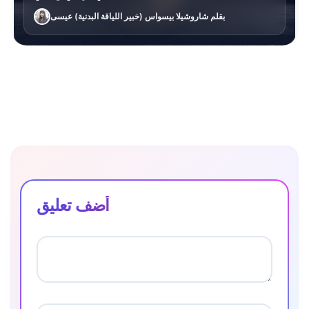
بقلم شاروشيلا بيسواس (خبير اللياقة البدنية) عيسى
أضف تعليق