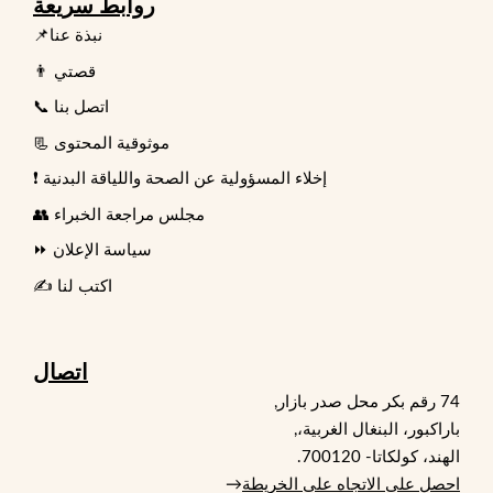
روابط سريعة
📌نبذة عنا
👨 قصتي
📞 اتصل بنا
📃 موثوقية المحتوى
❗ إخلاء المسؤولية عن الصحة واللياقة البدنية
👥 مجلس مراجعة الخبراء
⏩ سياسة الإعلان
✍️ اكتب لنا
اتصال
74 رقم بكر محل صدر بازار,
باراكبور، البنغال الغربية،,
الهند، كولكاتا- 700120.
احصل على الاتجاه على الخريطة
→