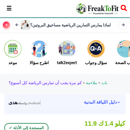
سخر
لماذا يمارس التمارين الرياضية مساحيق البروتين؟
ب الصحة
سؤال وجواب
talk2expert
اطرح سؤالا
موعد
بات
»
ملاءمة
»
كم مرة يجب أن تمارس الرياضة كل أسبوع؟
هدى
دليل اللياقة البدنية
بواسطة freaktofit
1.4 كيلو
11.9 ك
✓ المستندة إلى الأدلة