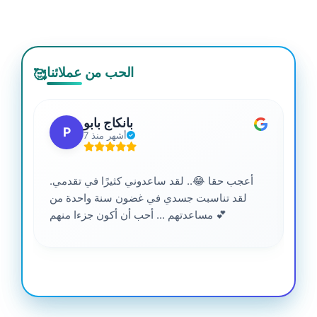
الحب من عملائنا
🥰
بانكاج بابو
P
7 أشهر منذ
أعجب حقا 😂.. لقد ساعدوني كثيرًا في تقدمي.
لقد تناسبت جسدي في غضون سنة واحدة من
مساعدتهم ... أحب أن أكون جزءا منهم 💕