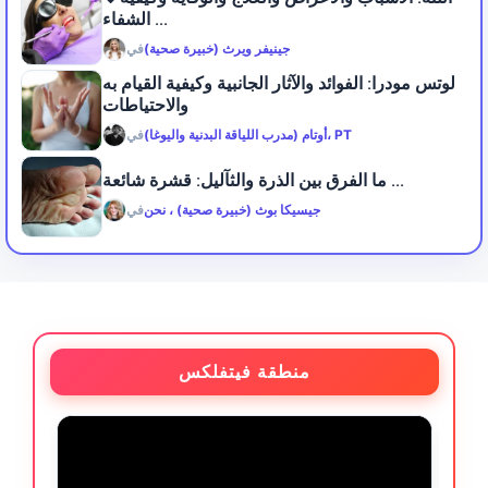
الشفاء ...
جينيفر ويرث (خبيرة صحية)
في
لوتس مودرا: الفوائد والآثار الجانبية وكيفية القيام به
والاحتياطات
أوتام (مدرب اللياقة البدنية واليوغا)، PT
في
ما الفرق بين الذرة والثآليل: قشرة شائعة ...
جيسيكا بوث (خبيرة صحية) ، نحن
في
منطقة فيتفلكس