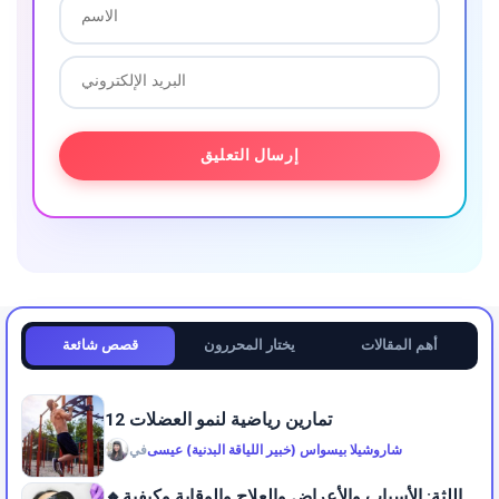
أهم المقالات
يختار المحررون
قصص شائعة
12 تمارين رياضية لنمو العضلات
شاروشيلا بيسواس (خبير اللياقة البدنية) عيسى
في
🔸اللثة: الأسباب والأعراض والعلاج والوقاية وكيفية