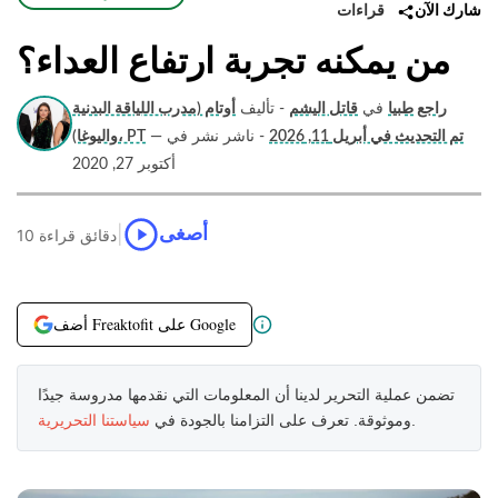
قراءات
شارك الآن
من يمكنه تجربة ارتفاع العداء؟
راجع طبيا
في
قاتل اليشم
- تأليف
أوتام (مدرب اللياقة البدنية
تم التحديث في أبريل 11, 2026
- ناشر نشر في
—
واليوغا)، PT
أكتوبر 27, 2020
|
أصغى
10 دقائق قراءة
أضف Freaktofit على Google
تضمن عملية التحرير لدينا أن المعلومات التي نقدمها مدروسة جيدًا
.
وموثوقة. تعرف على التزامنا بالجودة في
سياستنا التحريرية