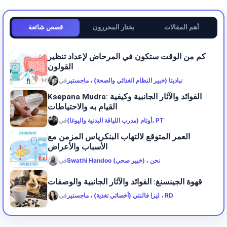
أهم المقالات
يختار المحررون
قصص شائعة
كم من الوقت ستكون في المرحاض لإعداد تنظير
القولون
نباديتا (خبير النظام الغذائي والصحة) ، ماجستير
في
Ksepana Mudra: الفوائد والآثار الجانبية وكيفية
القيام به والاحتياطات
أوتام (مدرب اللياقة البدنية واليوغا)، PT
في
العمر المتوقع لالتهاب البنكرياس المزمن مع
الأسباب والأعراض
Swathi Handoo (خبير صحي) ، نحن
في
قهوة الجينسنغ: الفوائد والآثار الجانبية والوصفات
ليزا فالنتي (أخصائي تغذية) ، ماجستير ، RD
في