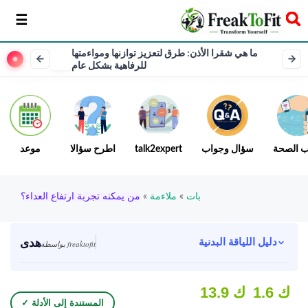
سخر
ما هي شقرا الأذن: طرق لتعزيز توازنها ومواءمتها
للرفاهية بشكل عام
ب الصحة
سؤال وجواب
talk2expert
اطرح سؤالا
موعد
بات
»
ملاءمة
»
من يمكنه تجربة ارتفاع العداء؟
هدى
دليل اللياقة البدنية
بواسطة freaktofit
1.6 ك
13.9 ك
✓ المستندة إلى الأدلة