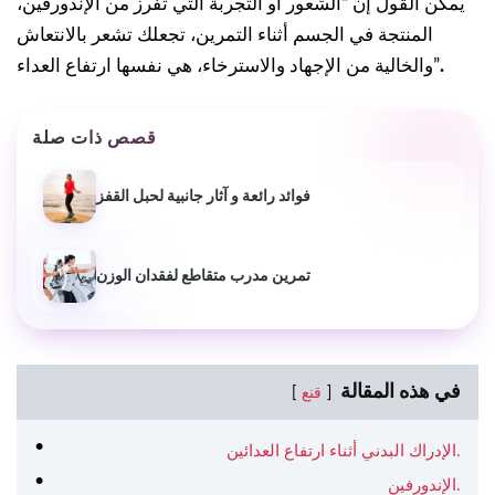
يمكن القول إن “الشعور أو التجربة التي تفرز من الإندورفين،
المنتجة في الجسم أثناء التمرين، تجعلك تشعر بالانتعاش
.
والخالية من الإجهاد والاسترخاء، هي نفسها ارتفاع العداء”
قصص ذات صلة
فوائد رائعة و آثار جانبية لحبل القفز
تمرين مدرب متقاطع لفقدان الوزن
في هذه المقالة
قنع
الإدراك البدني أثناء ارتفاع العدائين.
الإندورفين.