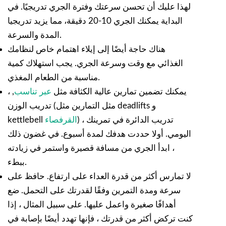
لهذا عليك أن تحسن سرعتك وفترة الجري تدريجيًا. في
البداية يمكنك الجري 10-20 دقيقة، مما يزيد تدريجيا
المدة والسرعة.
هناك حاجة أيضًا إلى إيلاء اهتمام خاص لنظامك
الغذائي مع وقت وسرعة الجري. يجب استهلاك كمية
مناسبة من الطعام المغذي.
يمكنك تضمين تمارين عالية الكثافة مثل
عبر تناسب
, ،
تدريب الوزن (مثل التمارين مثل deadlifts و
) ، تدريب الدائرة في تمرينك
القرفصاء
kettlebell
اليومي. أولا حددت هدفك لمدة أسبوع. في غضون ذلك
، ابدأ الجري من مسافة قصيرة واستمر في زيادته
ببطء.
لا تمارس أكثر من قدرة العداء على ارتفاع. حافظ على
سرعة ومدة التمرين وفقًا لقدرتك على التحمل. ضع
أهدافًا صغيرة واعمل عليها. على سبيل المثال ، إذا
كنت تركض أكثر من قدرتك ، فإنها تهدد أيضًا بإصابة في