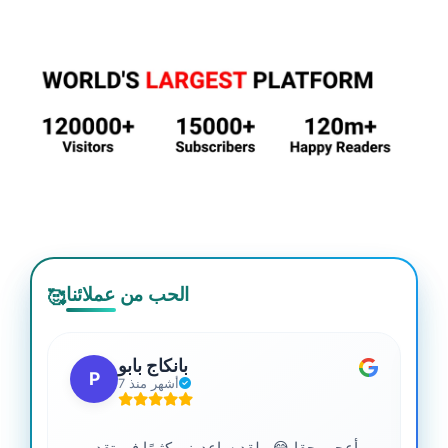
الحب من عملائنا
🥰
بانكاج بابو
P
7 أشهر منذ
أعجب حقا 😂.. لقد ساعدوني كثيرًا في تقدمي.