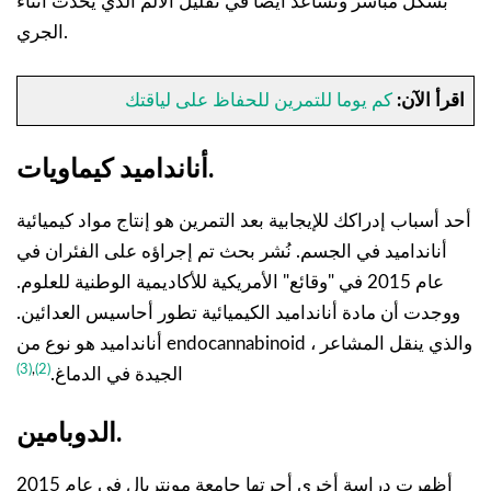
بشكل مباشر وتساعد أيضًا في تقليل الألم الذي يحدث أثناء
الجري.
اقرأ الآن:
كم يوما للتمرين للحفاظ على لياقتك
أنانداميد كيماويات.
أحد أسباب إدراكك للإيجابية بعد التمرين هو إنتاج مواد كيميائية
أنانداميد في الجسم. نُشر بحث تم إجراؤه على الفئران في
عام 2015 في "وقائع" الأمريكية للأكاديمية الوطنية للعلوم.
ووجدت أن مادة أنانداميد الكيميائية تطور أحاسيس العدائين.
أنانداميد هو نوع من endocannabinoid ، والذي ينقل المشاعر
(3)
,
(2)
الجيدة في الدماغ.
الدوبامين.
أظهرت دراسة أخرى أجرتها جامعة مونتريال في عام 2015