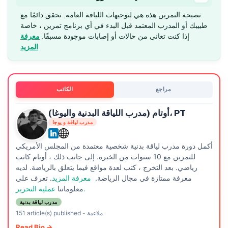
نصيحة التمرين هذه هي لتوجيهات اللياقة العامة. تحقق دائمًا مع
طبيبك أو المدرب المعتمد قبل البدء في أي برنامج تمرين ، خاصة
إذا كنت تعاني من حالات أو إصابات موجودة مسبقًا.
معرفة
المزيد
مراجع
الكاتب
أوتام (مدرب اللياقة البدنية واليوغا)، PT
مدرب لياقة و يوجا
أكمل دورة مدرب لياقة بدنية شخصية معتمدة من المجلس الأمريكي
للتمرين مع 10 سنوات من الخبرة. إلى جانب ذلك ، أوتام كاتب
رياضي. بعد التخرج ، كتب لعدة مواقع فيما يتعلق بالرياضة. لديه
معرفة ممتازة في مجال الرياضة.
معرفة المزيد
. تعرف على
عملية التحرير.
معلوماتنا
مدرب لياقة بدنية
ملاءمة
-
151 article(s) published
Read Bio →