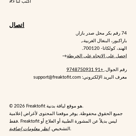
✍️ اكتب لنا
اتصال
74 رقم بكر محل صدر بازار,
باراكبور، البنغال الغربية،,
الهند، كولكاتا- 700120.
احصل على الاتجاه على الخريطة
→
رقم الجوال.
+91 9748750931
معرف البريد الإلكتروني: support@freaktofit.com
© 2026 Freaktofit هو موقع لياقة بدنية.
جميع الحقوق محفوظة. يوفر موقعنا المحتوى لأغراض إعلامية
فقط. Freaktofit ليس بديلاً عن المشورة الطبية أو العلاج أو
.
التشخيص.
انظر معلومات إضافية