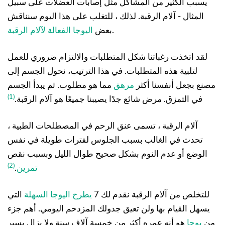
يسبب الكثير من المشاكل مثل إصابات العضلات على سبيل
المثال - آلام الرقبة. لذلك ، للتغلب على هذا اليوم سنناقش
.
بعض
اليوجا الفعالة لآلام الرقبة
لقد اتخذت رغباتنا شكل المتطلبات والالتزام ضروري للعمل
لتلبية هذه المتطلبات. في هذا الترتيب، نحول الجسم إلى
مصنع بجعل أنفسنا أكثر
مرهق
مما هو مطلوب. ثم يبدأ الجسم
(1)
في التمزق. مرض شائع جدًا يصيبنا جميعًا هو آلام الرقبة.
آلام الرقبة ، تسمى عنق الرحم في المصطلحات الطبية ،
تحدث في الغالب بسبب الجلوس لفترات طويلة في نفس
الوضع أو عدم النوم بشكل صحيح طوال الليل وبسبب نقص
(2)
تمرين
.
للتخلص من آلام الرقبة نقدم لك 7
يطرح اليوجا السهلة
التي
يسهل القيام بها ولن تعيق جدولك المزدحم اليومي. أهم جزء
من
يوجا
هو أنه عمره أكثر من خمسة آلاف سنة ولا يزال يسير