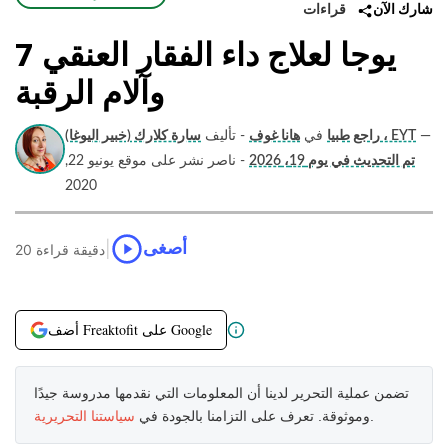
قراءات
شارك الآن
7 يوجا لعلاج داء الفقار العنقي
وآلام الرقبة
—
سارة كلارك (خبير اليوغا) ، EYT
راجع طبيا
في
هانا غوف
- تأليف
تم التحديث في يوم 19، 2026
- ناصر نشر على موقع يونيو 22,
2020
|
أصغى
20 دقيقة قراءة
أضف Freaktofit على Google
تضمن عملية التحرير لدينا أن المعلومات التي نقدمها مدروسة جيدًا
.
وموثوقة. تعرف على التزامنا بالجودة في
سياستنا التحريرية