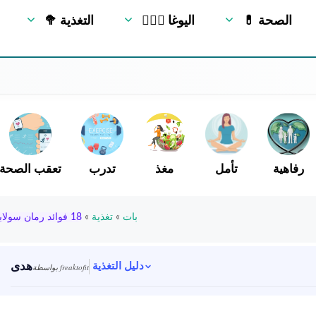
💊 الصحة
🧘🏻‍♂️ اليوغا
🥦 التغذية
رفاهية
تأمل
مغذ
تدرب
تعقب الصحة
بات
»
تغذية
»
18 فوائد رمان سولابور
هدى
دليل التغذية
بواسطة freaktofit