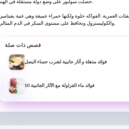
حصلت سولبور على وضع دولة مستقلة في الهند.
عمرية. الفواكه حلوة ولكنها حمراء عميقة وهي غنية بفيتامين C و E. وهي منخفضة الدهون
والكوليسترول وتحافظ على مستوى السكر في الدم المثالي.
قصص ذات صلة
فوائد مذهلة و آثار جانبية لشرب حساء البصل
10 فوائد ماء الفراولة مع الآثار الجانبية
بيوش ياداف
سانجاميش
P
قبل عام
منذ 3 أشهر
لقد غير موقع استشارات اللياقة
خدمة ومعلومات اح
البدنية هذا أسلوب حياتي حقًا.