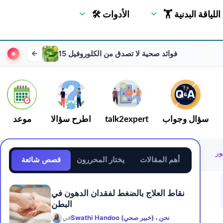
🏋 اللياقة البدنية
🛠 الأدوات
15 فوائد صحية لا تصدق من الكلوروفيل
سؤال وجواب
talk2expert
اطرح سؤالا
موعد
أهم المقالات
يختار المحررون
قصص شائعة
نقاط العلاج بالضغط لفقدان الدهون في
البطن
Swathi Handoo (خبير صحي) ، نحن
في