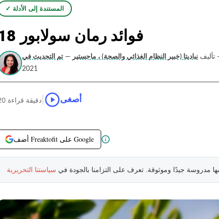
✓ المستندة إلى الأدلة
18 فوائد رمان سولابور
 تأليف
نباديتا (خبير النظام الغذائي والصحة) ، ماجستير
—
2021
|
أصغى
20 دقيقة قراءة
أضف Freaktofit على Google
مها مدروسة جيدًا وموثوقة. تعرف على التزامنا بالجودة في
سياستنا التحريرية