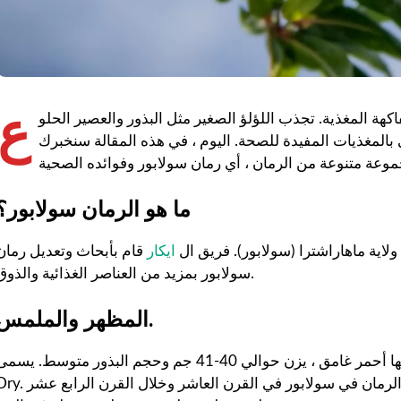
ع
اكهة المغذية. تجذب اللؤلؤ الصغير مثل البذور والعصير الحلو
بالمغذيات المفيدة للصحة. اليوم ، في هذه المقالة سنخبرك
ما هو الرمان سولابور؟
اية ماهاراشترا (سولابور). فريق ال
ايكار
قام بأبحاث وتعديل رمان
سولابور بمزيد من العناصر الغذائية والذوق.
المظهر والملمس.
لونها أحمر غامق ، يزن حوالي 40-41 جم وحجم البذور متوسط. يسمى Solapur Pomegranate أيضًا Solapur Lal أو lapur
Dry. موسم النمو من هذا التنوع هو من نوفمبر إلى مارس. نمت الرمان في سولابور في القرن العاشر وخلال ا