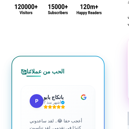
الحب من عملائنا
🥰
 جي
بانكاج بابو
P
S
7 أشهر منذ
ترافية عالية
أعجب حقا 😂.. لقد ساعدوني
....
كثيرًا في تقدمي. لقد تناسبت