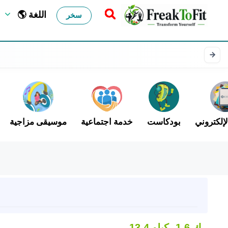
🌎 اللغة
سخر
لإلكتروني
بودكاست
خدمة اجتماعية
موسيقى مزاجية
1.6 ك
13.4 كيلو