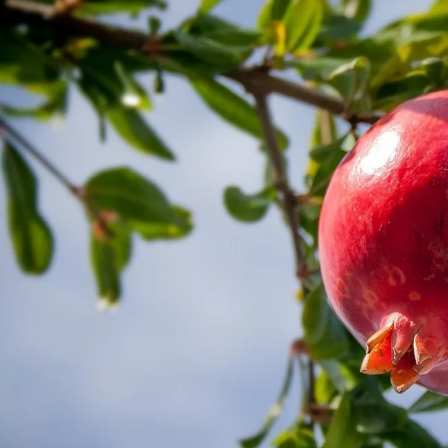
مايك تايسون دفع ما يصل 💪
الوقت المناسب لممارسة التمارين 🔥