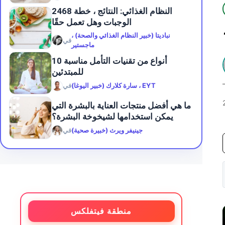
2468 النظام الغذائي: النتائج ، خطة
الوجبات وهل تعمل حقًا
نباديتا (خبير النظام الغذائي والصحة) ،
في
ماجستير
10 أنواع من تقنيات التأمل مناسبة
للمبتدئين
سارة كلارك (خبير اليوغا) ، EYT
في
ما هي أفضل منتجات العناية بالبشرة التي
يمكن استخدامها لشيخوخة البشرة؟
جينيفر ويرث (خبيرة صحية)
في
منطقة فيتفلكس