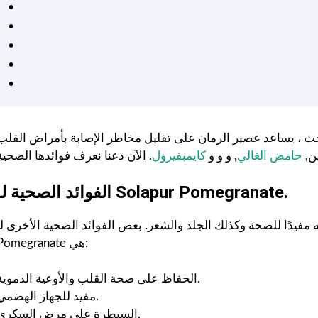
كان من السهل اتباع خطط
التمرين والتغذية الشخصية
وفعالة. شعرت بالدعم في كل
خطوة على الطريق - موصى به
للغاية لأي شخص جاد في
الحصول على صحة أفضل. ❤️
حث ، يساعد عصير الرمان على تقليل مخاطر الإصابة بأمراض القلب
ين,
حامض الغالي
, و و و
كايمبفيرول
الفوائد الصحية لـ Solapur Pomegranate.
دًا للصحة وكذلك الجلد والشعر. بعض الفوائد الصحية الأخرى لـ Solapur
Pomegranate هي:
الحفاظ على صحة القلب والأوعية الدموية.
مفيد للجهاز الهضمي.
السيطرة على مرض السكري.