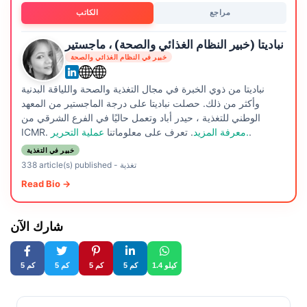
مراجع
الكاتب
نباديتا (خبير النظام الغذائي والصحة) ، ماجستير
خبير في النظام الغذائي والصحة
نباديتا من ذوي الخبرة في مجال التغذية والصحة واللياقة البدنية
وأكثر من ذلك. حصلت نباديتا على درجة الماجستير من المعهد
الوطني للتغذية ، حيدر أباد وتعمل حاليًا في الفرع الشرقي من
.
عملية التحرير.
معرفة المزيد
. تعرف على معلوماتنا
ICMR.
خبير في التغذية
تغذية
-
338 article(s) published
Read Bio →
شارك الآن
1.4 كيلو
5 كم
5 كم
5 كم
5 كم