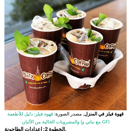
قهوة فيلز في المنزل
, مصدر الصورة:
قهوة فيلز: دليل للأطعمة
والمشروبات الخالية من الألبان (مع نباتي و GF)
.
الخطوة 2: إعدادات الطاحونة