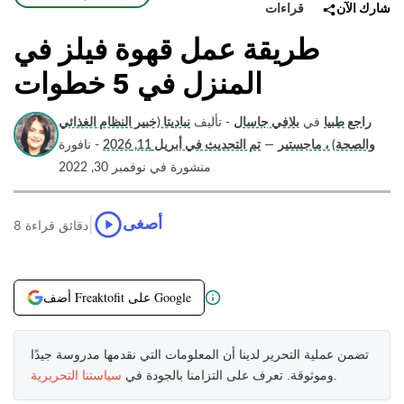
قراءات
شارك الآن
طريقة عمل قهوة فيلز في
المنزل في 5 خطوات
راجع طبيا
في
بلافي جاسال
- تأليف
نباديتا (خبير النظام الغذائي
والصحة) ، ماجستير
—
تم التحديث في أبريل 11, 2026
- نافورة
منشورة في نوفمبر 30, 2022
|
أصغى
8 دقائق قراءة
أضف Freaktofit على Google
تضمن عملية التحرير لدينا أن المعلومات التي نقدمها مدروسة جيدًا
.
وموثوقة. تعرف على التزامنا بالجودة في
سياستنا التحريرية