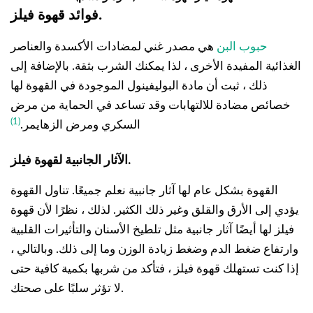
.
فوائد قهوة فيلز
حبوب البن
هي مصدر غني لمضادات الأكسدة والعناصر
الغذائية المفيدة الأخرى ، لذا يمكنك الشرب بثقة. بالإضافة إلى
ذلك ، ثبت أن مادة البوليفينول الموجودة في القهوة لها
خصائص مضادة للالتهابات وقد تساعد في الحماية من مرض
(1)
السكري ومرض الزهايمر.
الآثار الجانبية لقهوة فيلز.
القهوة بشكل عام لها آثار جانبية نعلم جميعًا. تناول القهوة
يؤدي إلى الأرق والقلق وغير ذلك الكثير. لذلك ، نظرًا لأن قهوة
فيلز لها أيضًا آثار جانبية مثل تلطيخ الأسنان والتأثيرات القلبية
وارتفاع ضغط الدم وضغط زيادة الوزن وما إلى ذلك. وبالتالي ،
إذا كنت تستهلك قهوة فيلز ، فتأكد من شربها بكمية كافية حتى
لا تؤثر سلبًا على صحتك.