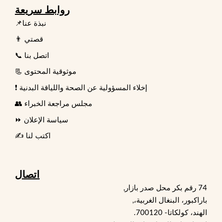
روابط سريعة
📌نبذة عنا
👨 قصتي
📞 اتصل بنا
📃 موثوقية المحتوى
❗ إخلاء المسؤولية عن الصحة واللياقة البدنية
👥 مجلس مراجعة الخبراء
⏩ سياسة الإعلان
✍️ اكتب لنا
اتصال
74 رقم بكر محل صدر بازار,
باراكبور، البنغال الغربية،,
الهند، كولكاتا- 700120.