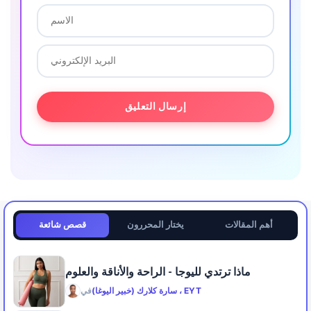
أهم المقالات
يختار المحررون
قصص شائعة
ماذا ترتدي لليوجا - الراحة والأناقة والعلوم
سارة كلارك (خبير اليوغا) ، EYT
في