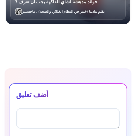
7 فوائد مدهشة لشاي الفاكهة يجب أن تعرف
بقلم نباديتا (خبير في النظام الغذائي والصحة) ، ماجستير
أضف تعليق