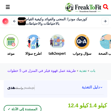
سخر
كوزميك مودرا: المعنى والفوائد وكيفية القيام
بالاحتياطات والاحتياطات
ب الصحة
سؤال وجواب
talk2expert
اطرح سؤالا
موعد
بات
»
تغذية
»
طريقة عمل قهوة فيلز في المنزل في 5 خطوات
هدى
دليل التغذية
بواسطة freaktofit
1.4 كيلو
12.4 كيلو
✓ المستندة إلى الأدلة