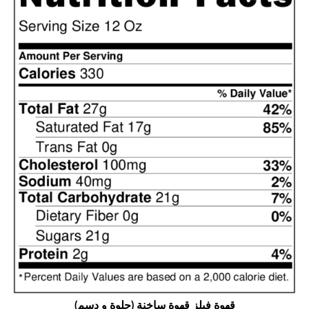
قهوة فيلز
قهوة ساخنة (حلوة و دسم)