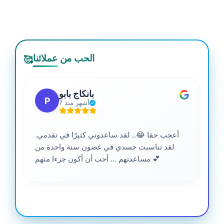
الحب من عملائنا
🥰
بانكاج بابو
P
7 أشهر منذ
أعجب حقا 😂.. لقد ساعدوني كثيرًا في تقدمي.
لقد تناسبت جسدي في غضون سنة واحدة من
مساعدتهم ... أحب أن أكون جزءا منهم 💕