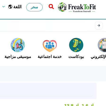
🌎 اللغة
سخر
لإلكتروني
بودكاست
خدمة اجتماعية
موسيقى مزاجية
1.6 ك
13.8 ك