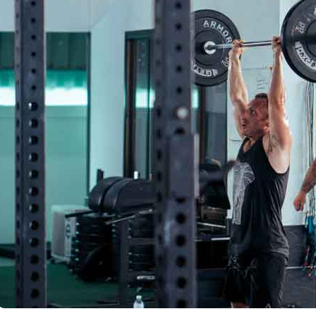
مايك تايسون دفع ما يصل 💪
الوقت المناسب لممارسة التمارين 🔥