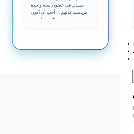
جسدي في غضون سنة واحدة
من مساعدتهم ... أحب أن أكون
جزءا منهم 💕
رفع