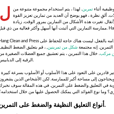
ل
وظيفية أثناء
تمرين
. لهذا ، يتم استخدام مجموعة متنوعة من
ات. ألقِ نظرة ، فهو يوضح أن العديد من تمارين تعزيز القوة
ثقال. تغيرت هذه الأشكال من التمارين بمرور الوقت. زيادة
Hang Clean and Press هو شكل معدل من تمرين الضغط النظيف ، والذي يتم استخدامه بالفعل. ليست هناك حاجة للحفاظ 
التمرين. إنه مجتمعة
شكل من تمرينين
, ، قم بتعليق الضغط النظيف
ن مركب
. خلال هذا التمرين ، يتم تعشيق جميع العضلات الصغيرة من
الرقبة إلى الدبابيس.
ر قادرين على التعود على هذا الأسلوب أو الأسلوب بسرعة كبيرة ،
ة ويحتاجون إلى مساحة أكبر للممارسة. لكن الأشخاص الذين يشعرون
بة في التعليق والضغط على التمرين. في هذه المقالة سوف نخبرك
ي؟ وما نوع الفوائد التي يمكنك الحصول عليها من خلال استخدامه؟
أنواع التعليق النظيفة والضغط على التمرين.