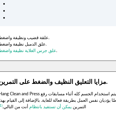
كان من السهل اتباع خطط
التمرين والتغذية الشخصية
وفعالة. شعرت بالدعم في كل
خطوة على الطريق - موصى به
للغاية لأي شخص جاد في
الحصول على صحة أفضل. ❤️
علقة قضيب ونظيفة واضغط.
علق الدمبل نظيفة واضغط.
.
علق جرس الغلاية نظيفة واضغط
مزايا التعليق النظيف والضغط على التمرين.
Hang Clean and Press هو جزء من سلسلة من التمارين التي تفيد الجسم كله. يتم استخدام الجسم كله أثناء مسابقات 
يضًا يؤديان نفس العمل بطريقة فعالة للغاية. بالإضافة إلى القيام بهذا
(1)
التمرين
يمكن أن تستفيد بانتظام
أنت من التالي.