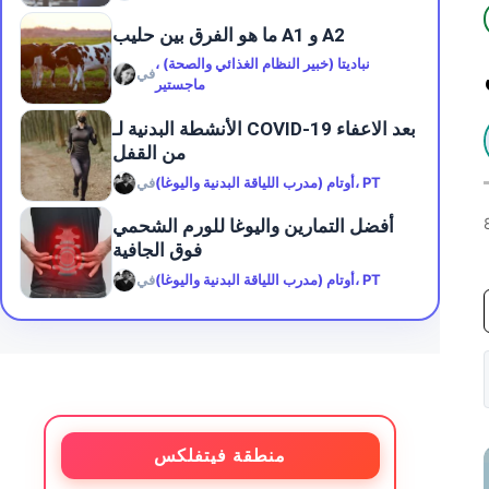
ما هو الفرق بين حليب A1 و A2
نباديتا (خبير النظام الغذائي والصحة) ،
في
ماجستير
الأنشطة البدنية لـ COVID-19 بعد الاعفاء
من القفل
أوتام (مدرب اللياقة البدنية واليوغا)، PT
في
أفضل التمارين واليوغا للورم الشحمي
فوق الجافية
أوتام (مدرب اللياقة البدنية واليوغا)، PT
في
منطقة فيتفلكس