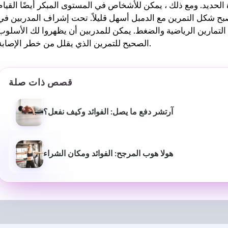
لحديد. ومع ذلك ، يمكن للأشخاص في المستوى المبكر أيضًا القيام
صبح شكل التمرين مع الدمبل أسهل قليلاً. تحت إشراف المدربين في
ن التمارين الرياضية والضغط. يمكن للمدربين أن يظهروا لك الأسلوب
الصحيح للتمرين الذي يقلل من خطر الإصابة.
قصص ذات صلة
آرتشر دفع ما يصل: الفوائد وكيف نفعل؟
هولا هوب المرجح: الفوائد ومكان الشراء
بيوش ياداف
سانجاميش
P
قبل عام
منذ 3 أشهر
لقد غير موقع استشارات اللياقة
خدمة ومعلومات اح
البدنية هذا أسلوب حياتي حقًا.