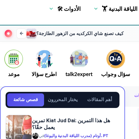
🏋 اللياقة البدنية
🛠 الأدوات
كيف تصنع شاي الكركديه من الزهور الطازجة؟
سؤال وجواب
talk2expert
اطرح سؤالا
موعد
ات
أهم المقالات
يختار المحررون
قصص شائعة
تمرين Kiat Jud Dai: هل هذا التمرين
يعمل حقًا؟
أوتام (مدرب اللياقة البدنية واليوغا)، PT
في