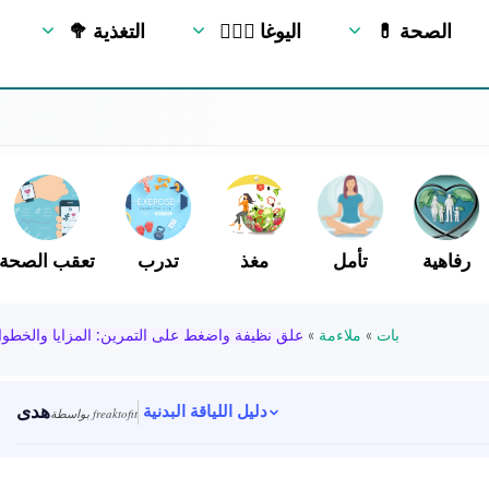
💊 الصحة
🧘🏻‍♂️ اليوغا
🥦 التغذية
رفاهية
تأمل
مغذ
تدرب
تعقب الصحة
بات
»
ملاءمة
»
علق نظيفة واضغط على التمرين: المزايا والخطو
هدى
دليل اللياقة البدنية
بواسطة freaktofit