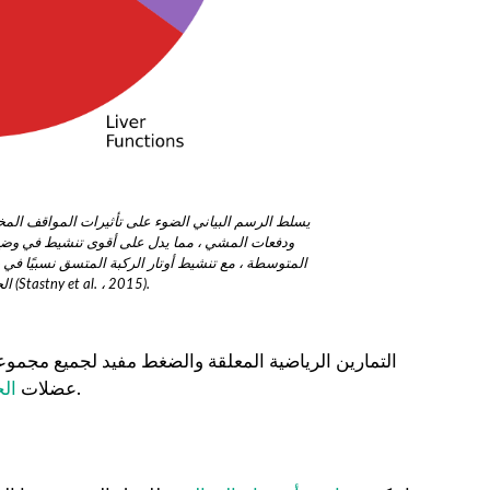
يسلط الرسم البياني الضوء على تأثيرات المواقف المخ
ودفعات المشي ، مما يدل على أقوى تنشيط في وضع ال
المتوسطة ، مع تنشيط أوتار الركبة المتسق نسبيًا في 
الجزء السفلي من الجسم والاستقرار (Stastny et al. ، 2015).
التمارين الرياضية المعلقة والضغط مفيد لجميع مجموع
في نفس الوقت مما يمنحهم القوة.
عضلات
ال