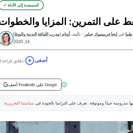
✓ المستندة إلى الأدلة
 على التمرين: المزايا والخطوات
طبيا
في
إنجا غريبينيوك جيلير
- تأليف
16, 2020
|
أصغى
8 دقائق قراءة
أضف Freaktofit على Google
مها مدروسة جيدًا وموثوقة. تعرف على التزامنا بالجودة في
سياستنا التحريرية