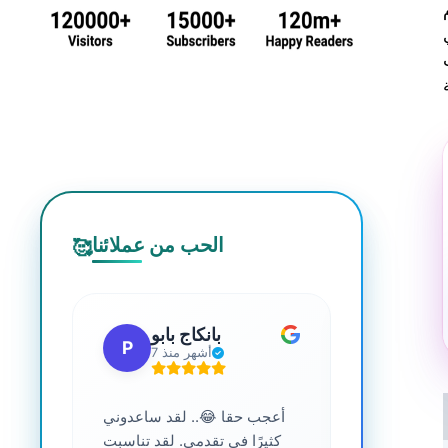
الحب من عملائنا
🥰
 جي
بانكاج بابو
P
S
7 أشهر منذ
ترافية عالية
أعجب حقا 😂.. لقد ساعدوني
....
كثيرًا في تقدمي. لقد تناسبت