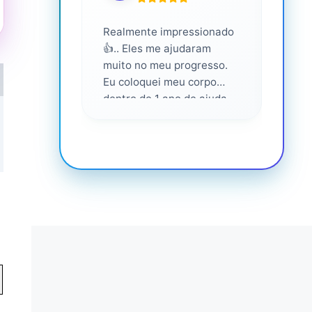
Realmente impressionado
Servi
👍.. Eles me ajudaram
altam
muito no meu progresso.
Eu coloquei meu corpo
dentro de 1 ano de ajuda
deles... Amo fazer parte
deles 💕