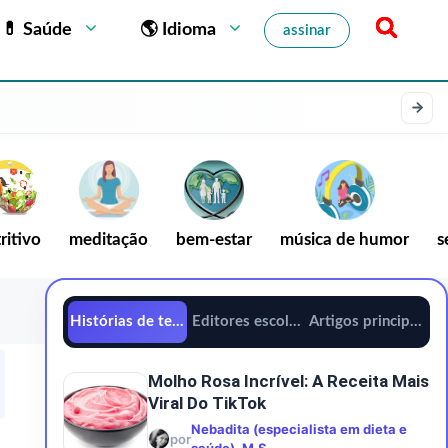
💊 Saúde
🌎 Idioma
assinar
ritivo
meditação
bem-estar
música de humor
s
Histórias de tendências
Editores escolhem
Artigos principais
Molho Rosa Incrível: A Receita Mais
Viral Do TikTok
Nebadita (especialista em dieta e
por