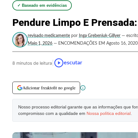
✓ Baseado em evidências
Pendure Limpo E Prensada:
revisado medicamente
por
Inga Grebeniuk-Gillyer
— escrit
Maio 1, 2026
— ENCOMENDAÇÕES EM Agosto 16, 2020
|
escutar
8 minutos de leitura
Adicionar freaktofit no google
Nosso processo editorial garante que as informações que f
compromisso com a qualidade em
Nossa política editorial
.