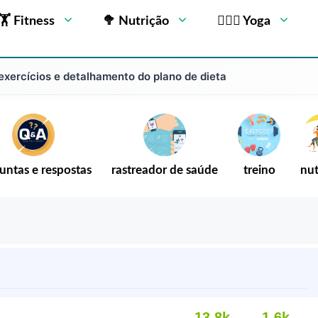
🏋 Fitness
🥦 Nutrição
🧘🏻‍♂️ Yoga
e exercícios e detalhamento do plano de dieta
untas e respostas
rastreador de saúde
treino
nut
13,8k
1,6k