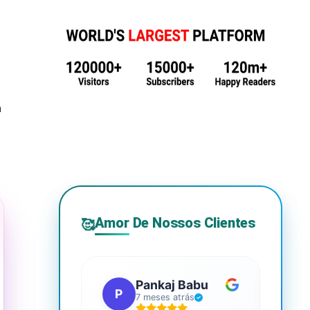
m
Amor De Nossos Clientes
🥰
Pankaj Babu
P
S
7 meses atrás