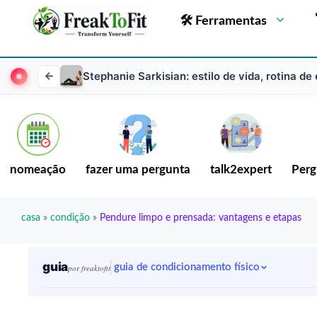
🛠 Ferramentas
Stephanie Sarkisian: estilo de vida, rotina d
nomeação
fazer uma pergunta
talk2expert
Perg
casa
»
condição
»
Pendure limpo e prensada: vantagens e etapas
guia
guia de condicionamento físico
por freaktofit