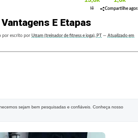
lê
Compartilhe agor
 Vantagens E Etapas
o por escrito por
Uttam (treinador de fitness e ioga), PT
—
Atualizado em
ornecemos sejam bem pesquisadas e confiáveis. Conheça nosso