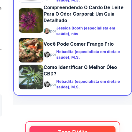
saúde), M.S.
Compreendendo O Cardo De Leite
a
Para O Odor Corporal: Um Guia
Detalhado
Jessica Booth (especialista em
por
saúde), nós
Você Pode Comer Frango Frio
Nebadita (especialista em dieta e
por
saúde), M.S.
Como Identificar O Melhor Óleo
CBD?
Nebadita (especialista em dieta e
por
saúde), M.S.