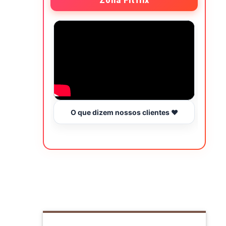
Zona Fitflix
O que dizem nossos clientes ❤️
Hor