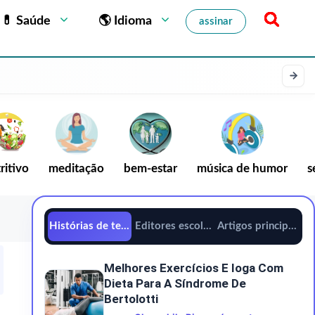
💊 Saúde
🌎 Idioma
assinar
ritivo
meditação
bem-estar
música de humor
s
Histórias de tendências
Editores escolhem
Artigos principais
Melhores Exercícios E Ioga Com
Dieta Para A Síndrome De
Bertolotti