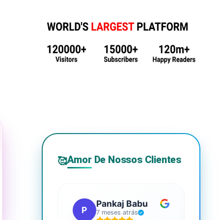
Amor De Nossos Clientes
🥰
Pankaj Babu
P
S
7 meses atrás