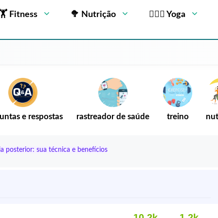
🏋 Fitness
🥦 Nutrição
🧘🏻‍♂️ Yoga
untas e respostas
rastreador de saúde
treino
nut
 posterior: sua técnica e benefícios
10,2k
1.2k