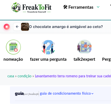
🛠 Ferramentas
O chocolate amargo é amigável ao ceto?
nomeação
fazer uma pergunta
talk2expert
Perg
casa
»
condição
»
Levantamento terra romeno para treinar sua cadeia
guia
guia de condicionamento físico
por freaktofit