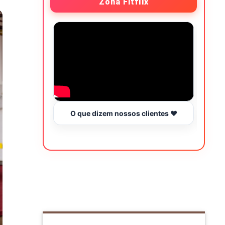
Zona Fitflix
O que dizem nossos clientes ❤️
Hor