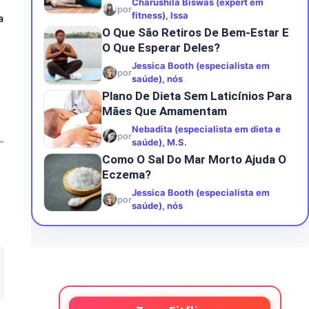
Charushila Biswas (expert em
por
fitness), Issa
a
O Que São Retiros De Bem-Estar E
O Que Esperar Deles?
Jessica Booth (especialista em
por
saúde), nós
Plano De Dieta Sem Laticínios Para
Mães Que Amamentam
Nebadita (especialista em dieta e
por
saúde), M.S.
Como O Sal Do Mar Morto Ajuda O
Eczema?
Jessica Booth (especialista em
por
saúde), nós