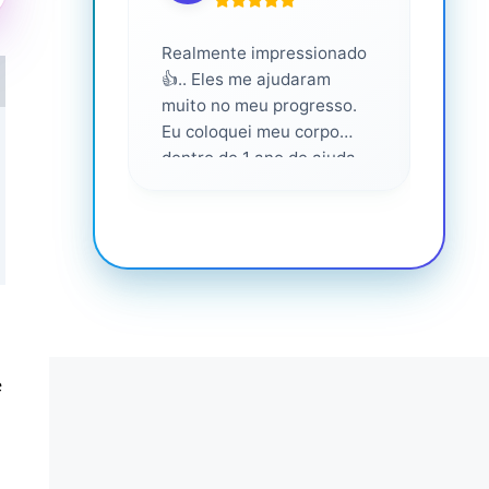
Realmente impressionado
Servi
👍.. Eles me ajudaram
altam
muito no meu progresso.
Eu coloquei meu corpo
dentro de 1 ano de ajuda
deles... Amo fazer parte
deles 💕
e