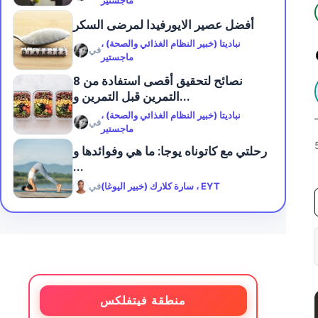
ماجستير
أفضل عصير الايورفيدا لمرضى السكر
نباديتا (خبير النظام الغذائي والصحة) ،
في
ماجستير
8 نصائح لتحقيق أقصى استفادة من
التمرين قبل التمرين و...
نباديتا (خبير النظام الغذائي والصحة) ،
في
ماجستير
رحلتي مع كاتوناه يوجا: ما هي وفوائدها و
...
سارة كلارك (خبير اليوغا) ، EYT
في
منطقة فيتفلكس