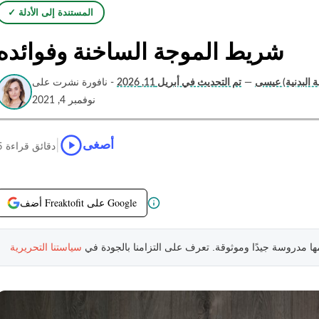
✓ المستندة إلى الأدلة
شريط الموجة الساخنة وفوائده
ة البدنية) عيسى
—
تم التحديث في أبريل 11, 2026
- نافورة نشرت على
نوفمبر 4, 2021
|
أصغى
5 دقائق قراءة
أضف Freaktofit على Google
مها مدروسة جيدًا وموثوقة. تعرف على التزامنا بالجودة في
سياستنا التحريرية