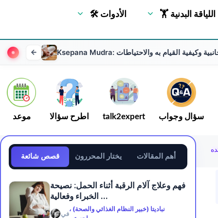
🏋 اللياقة البدنية
🛠 الأدوات
والآثار الجانبية وكيفية القيام به والاحتياطات
سؤال وجواب
talk2expert
اطرح سؤالا
موعد
ده
أهم المقالات
يختار المحررون
قصص شائعة
فهم وعلاج آلام الرقبة أثناء الحمل: نصيحة
الخبراء وفعالية ...
نباديتا (خبير النظام الغذائي والصحة) ،
في