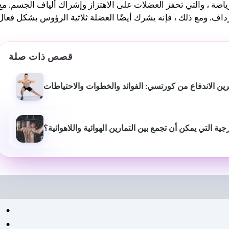
رياضة ، والتي تحفز العضلات على الاهتزاز وإشراك ألياف الجسم. مع
قصص ذات صلة
ين الاندفاع من كورتسي: الفوائد والخطوات والاحتياطات
ية التي يمكن أن تجمع بين التمارين الهوائية واللاهوائية؟
بيوش ياداف
سانجاميش
P
قبل عام
منذ 3 أشهر
لقد غير موقع استشارات اللياقة
خدمة ومعلومات اح
البدنية هذا أسلوب حياتي حقًا.