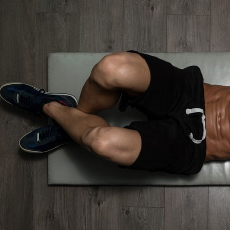
مايك تايسون دفع ما يصل 💪
الوقت المناسب لممارسة التمارين 🔥