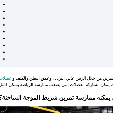
كان من السهل اتباع خطط
التمرين والتغذية الشخصية
وفعالة. شعرت بالدعم في كل
خطوة على الطريق - موصى به
للغاية لأي شخص جاد في
الحصول على صحة أفضل. ❤️
لتمرين من خلال الرنين عالي التردد ، وعمق البطن والكتف و
عضلات
يمكنه ممارسة تمرين شريط الموجة الساخنة؟