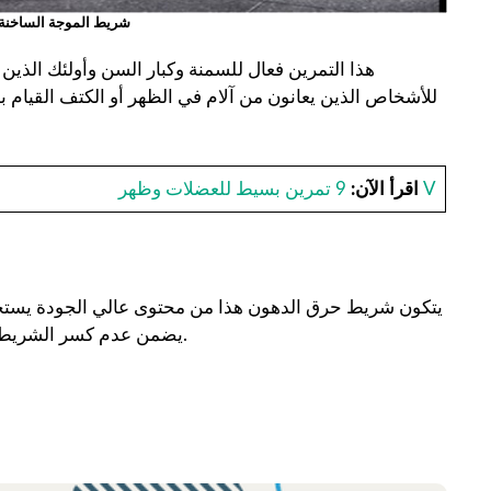
شريط الموجة الساخنة
هذا التمرين فعال للسمنة وكبار السن وأولئك الذ
للأشخاص الذين يعانون من آلام في الظهر أو الكتف القيام به
9 تمرين بسيط للعضلات وظهر V
اقرأ الآن:
يتكون شريط حرق الدهون هذا من محتوى عالي الجودة يستخدم 
يضمن عدم كسر الشريط أثناء الاهتزازات عالية التردد ، وستكون القبضة مريحة وليست زلقة.