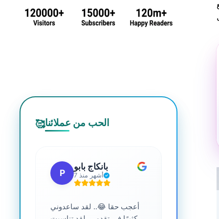
الحب من عملائنا
🥰
 جي
بانكاج بابو
P
S
7 أشهر منذ
ترافية عالية
أعجب حقا 😂.. لقد ساعدوني
....
كثيرًا في تقدمي. لقد تناسبت