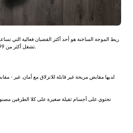
ريط الموجة الساخنة هو أحد أكثر القضبان فعالية التي تساعد
تشغل أكثر من 99% ألياف العضلات. يهتز العضلات 300 مرة في الدقيقة.
لديها مقابض مريحة غير قابلة للانزلاق مع أمان. غير - م
تحتوي على أجسام ثقيلة صغيرة على كلا الطرفين مصنوعة