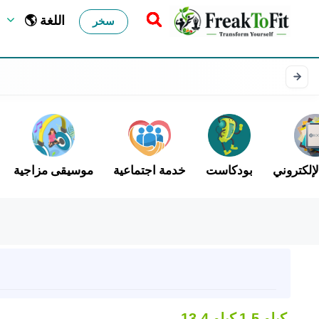
🌎 اللغة
سخر
لإلكتروني
بودكاست
خدمة اجتماعية
موسيقى مزاجية
1.5 كيلو
13.4 كيلو