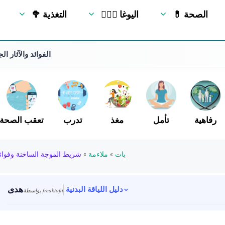
💊 الصحة
🧘🏻‍♂️ اليوغا
🥦 التغذية
Ksepana Mudra: الفوائد 
رفاهية
تأمل
مغذ
تدرب
تعقب الصحة
بات
»
ملاءمة
»
شريط الموجة الساخنة وفوائ
هدى
دليل اللياقة البدنية
بواسطة freaktofit