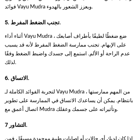
فوائد Vayu Mudra ويعزز الشعور بالهدوء.
5. تجنب الضغط المفرط.
أثناء أداء Vayu Mudra ، ضع ضغطًا لطيفًا بأطراف أصابعك
على الإبهام. تجنب ممارسة الضغط المفرط لأنه قد يسبب
عدم الراحة أو الألم. استمع إلى جسدك واضبط الضغط وفقًا
لذلك.
6. الاتساق.
لتجربة الفوائد الكاملة لـ Vayu Mudra ، من المهم ممارستها
بانتظام. يمكن أن يساعدك الاتساق في الممارسة على تطوير
اتصال أعمق مع Mudra وتأثيراته على جسمك وعقلك.
7 التشاور.
إذا كان لديك أي حالات أو إصابات طبية موجودة مسبقًا ، فمن