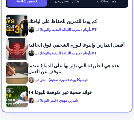
أهم المقالات
يختار المحررون
قصص شائعة
كم يوما للتمرين للحفاظ على لياقتك
أوتام (مدرب اللياقة البدنية واليوغا)، PT
في
أفضل التمارين واليوغا للورم الشحمي فوق الجافية
أوتام (مدرب اللياقة البدنية واليوغا)، PT
في
هذه هي الطريقة التي تؤثر بها على الدماغ عندما
نتوقف عن العمل..
جيسيكا بوث (خبيرة صحية) ، نحن
في
14 فوائد صحية غير متوقعة لليوغا
شيرين مهدي (خبير اليوغا)
في