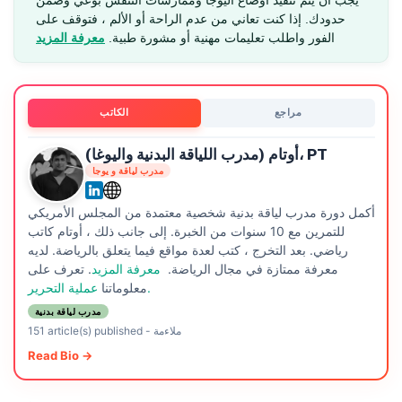
يجب أن يتم تنفيذ أوضاع اليوجا وممارسات التنفس بوعي وضمن
حدودك. إذا كنت تعاني من عدم الراحة أو الألم ، فتوقف على
الفور واطلب تعليمات مهنية أو مشورة طبية.
معرفة المزيد
مراجع
الكاتب
أوتام (مدرب اللياقة البدنية واليوغا)، PT
مدرب لياقة و يوجا
أكمل دورة مدرب لياقة بدنية شخصية معتمدة من المجلس الأمريكي
للتمرين مع 10 سنوات من الخبرة. إلى جانب ذلك ، أوتام كاتب
رياضي. بعد التخرج ، كتب لعدة مواقع فيما يتعلق بالرياضة. لديه
معرفة ممتازة في مجال الرياضة.
معرفة المزيد
. تعرف على
عملية التحرير.
معلوماتنا
مدرب لياقة بدنية
ملاءمة
-
151 article(s) published
Read Bio →