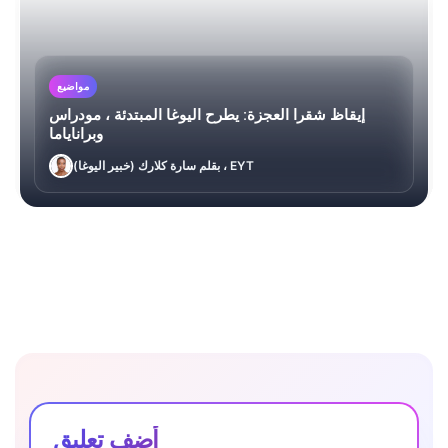
مواضيع
إيقاظ شقرا العجزة: يطرح اليوغا المبتدئة ، مودراس
وبراناياما
بقلم سارة كلارك (خبير اليوغا) ، EYT
أضف تعليق