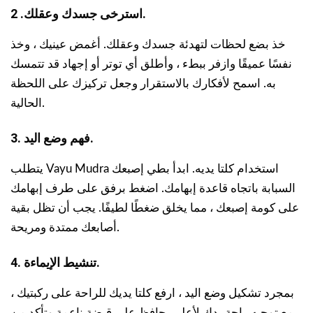
2 .استرخى جسدك وعقلك.
خذ بضع لحظات لتهدئة جسدك وعقلك. أغمض عينيك ، وخذ
نفسًا عميقًا وازفر ببطء ، وأطلق أي توتر أو إجهاد قد تتمسك
به. اسمح لأفكارك بالاستقرار وجعل تركيزك على اللحظة
الحالية.
3. فهم وضع اليد.
يتطلب Vayu Mudra استخدام كلتا يديه. ابدأ بطي إصبعك
السبابة باتجاه قاعدة إبهامك. اضغط برفق على طرف إبهامك
على كومة إصبعك ، مما يخلق ضغطًا لطيفًا. يجب أن تظل بقية
أصابعك ممتدة ومريحة.
4. تنشيط الإيماءة.
بمجرد تشكيل وضع اليد ، ارفع كلتا يديك للراحة على ركبتيك ،
مع توجيه راحة يدك لأعلى. حافظ على قبضة ناعمة وتأكد من