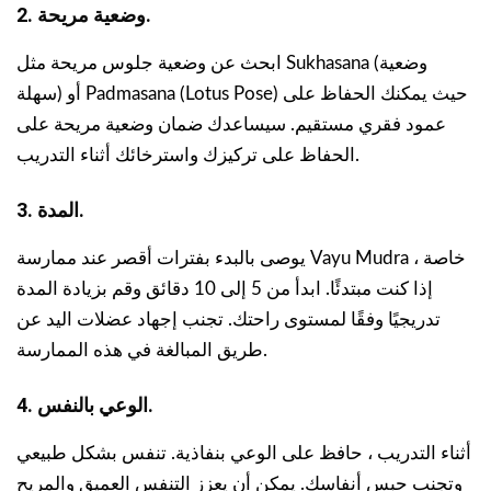
2. وضعية مريحة.
ابحث عن وضعية جلوس مريحة مثل Sukhasana (وضعية
سهلة) أو Padmasana (Lotus Pose) حيث يمكنك الحفاظ على
عمود فقري مستقيم. سيساعدك ضمان وضعية مريحة على
الحفاظ على تركيزك واسترخائك أثناء التدريب.
3. المدة.
يوصى بالبدء بفترات أقصر عند ممارسة Vayu Mudra ، خاصة
إذا كنت مبتدئًا. ابدأ من 5 إلى 10 دقائق وقم بزيادة المدة
تدريجيًا وفقًا لمستوى راحتك. تجنب إجهاد عضلات اليد عن
طريق المبالغة في هذه الممارسة.
4. الوعي بالنفس.
أثناء التدريب ، حافظ على الوعي بنفاذية. تنفس بشكل طبيعي
وتجنب حبس أنفاسك. يمكن أن يعزز التنفس العميق والمريح