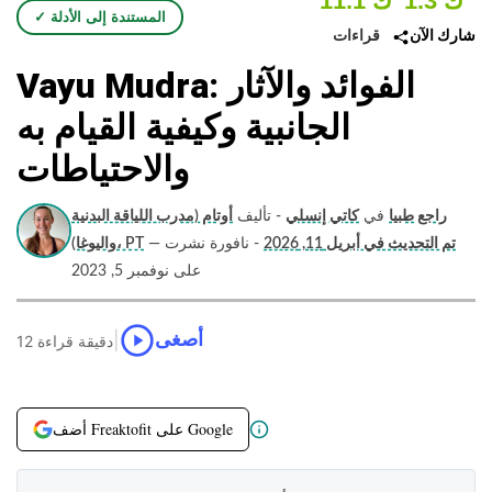
1.3 ك
11.1 ك
✓ المستندة إلى الأدلة
قراءات
شارك الآن
Vayu Mudra: الفوائد والآثار
الجانبية وكيفية القيام به
والاحتياطات
راجع طبيا
في
كاتي إنسلي
- تأليف
أوتام (مدرب اللياقة البدنية
تم التحديث في أبريل 11, 2026
- نافورة نشرت
—
واليوغا)، PT
على نوفمبر 5, 2023
|
أصغى
12 دقيقة قراءة
أضف Freaktofit على Google