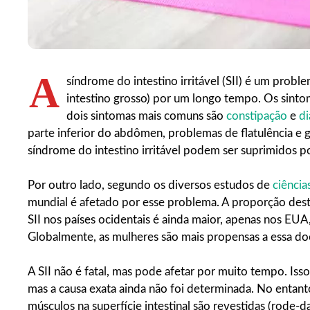
A
síndrome do intestino irritável (SII) é um prob
intestino grosso) por um longo tempo. Os sinto
dois sintomas mais comuns são
constipação
e
di
parte inferior do abdômen, problemas de flatulência e 
síndrome do intestino irritável podem ser suprimidos po
Por outro lado, segundo os diversos estudos de
ciência
mundial é afetado por esse problema. A proporção des
SII nos países ocidentais é ainda maior, apenas nos EU
Globalmente, as mulheres são mais propensas a essa d
A SII não é fatal, mas pode afetar por muito tempo. Iss
mas a causa exata ainda não foi determinada. No entant
músculos na superfície intestinal são revestidas (rode-