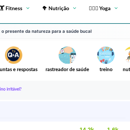
🏋 Fitness
🥦 Nutrição
🧘🏻‍♂️ Yoga
 o presente da natureza para a saúde bucal
untas e respostas
rastreador de saúde
treino
nut
no irritável?
14,2k
1,6k