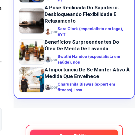
PT
A Pose Reclinada Do Sapateiro:
a
Desbloqueando Flexibilidade E
Relaxamento
Sara Clark (especialista em ioga),
por
EYT
Benefícios Surpreendentes Do
Óleo De Menta De Lavanda
Swathi Handoo (especialista em
por
saúde), nós
A Importância De Se Manter Ativo À
Medida Que Envelhece
Charushila Biswas (expert em
por
fitness), Issa