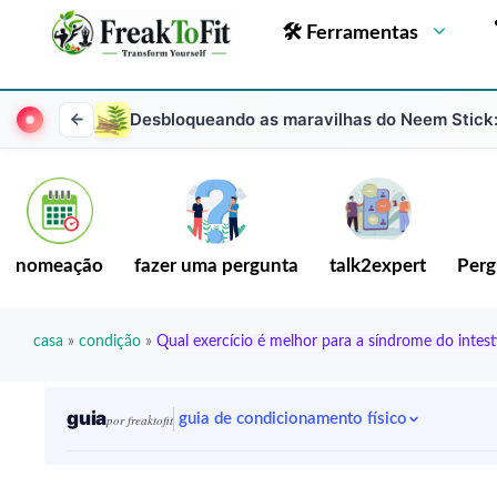
🛠 Ferramentas
Desbloqueando as maravilhas do Neem Stick:
nomeação
fazer uma pergunta
talk2expert
Perg
casa
»
condição
»
Qual exercício é melhor para a síndrome do intesti
guia
guia de condicionamento físico
por freaktofit