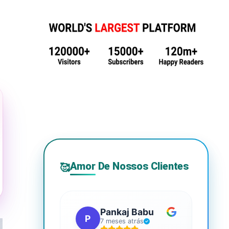
Amor De Nossos Clientes
🥰
Pankaj Babu
P
S
7 meses atrás