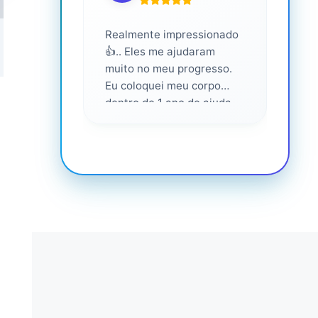
Realmente impressionado
Servi
👍.. Eles me ajudaram
altam
muito no meu progresso.
Eu coloquei meu corpo
dentro de 1 ano de ajuda
deles... Amo fazer parte
deles 💕