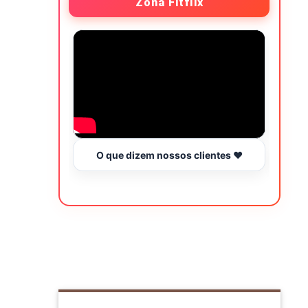
Zona Fitflix
O que dizem nossos clientes ❤️
Hor