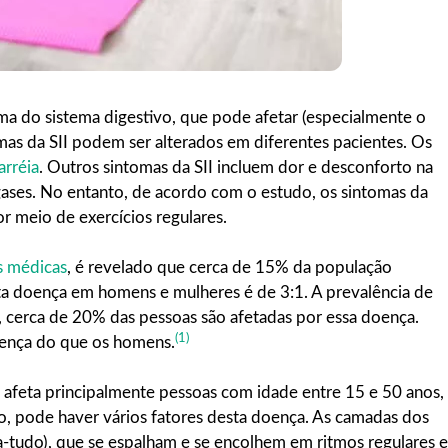
lema do sistema digestivo, que pode afetar (especialmente o
mas da SII podem ser alterados em diferentes pacientes. Os
arréia
. Outros sintomas da SII incluem dor e desconforto na
gases. No entanto, de acordo com o estudo, os sintomas da
r meio de exercícios regulares.
s médicas
, é revelado que cerca de 15% da população
ta doença em homens e mulheres é de 3:1. A prevalência de
A, cerca de 20% das pessoas são afetadas por essa doença.
(1)
oença do que os homens.
o afeta principalmente pessoas com idade entre 15 e 50 anos,
o, pode haver vários fatores desta doença. As camadas dos
da-tudo), que se espalham e se encolhem em ritmos regulares e