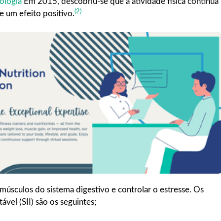
ologia
Em 2015, descobriu-se que a atividade física contínua
(2)
e um efeito positivo.
 músculos do sistema digestivo e controlar o estresse. Os
ável (SII) são os seguintes;