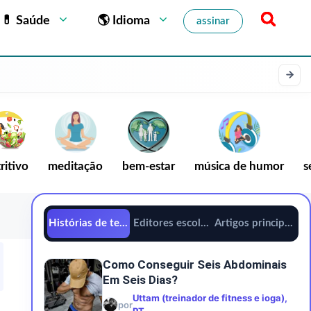
💊 Saúde
🌎 Idioma
assinar
ritivo
meditação
bem-estar
música de humor
s
Histórias de tendências
Editores escolhem
Artigos principais
Como Conseguir Seis Abdominais
Em Seis Dias?
Uttam (treinador de fitness e ioga),
por