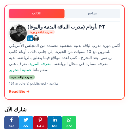
مراجع
الكاتب
أوتام (مدرب اللياقة البدنية واليوغا)، PT
مدرب لياقة و يوجا
أكمل دورة مدرب لياقة بدنية شخصية معتمدة من المجلس الأمريكي
للتمرين مع 10 سنوات من الخبرة. إلى جانب ذلك ، أوتام كاتب
رياضي. بعد التخرج ، كتب لعدة مواقع فيما يتعلق بالرياضة. لديه
معرفة ممتازة في مجال الرياضة.
معرفة المزيد
. تعرف على
عملية التحرير.
معلوماتنا
مدرب لياقة بدنية
ملاءمة
-
151 article(s) published
Read Bio →
شارك الآن
872
645
1.3 ك
227
472