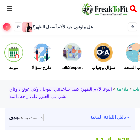
سخر
هل بيلوتون جيد لآلام أسفل الظهر؟
ب الصحة
سؤال وجواب
talk2expert
اطرح سؤالا
موعد
بات
»
ملاءمة
»
اليوغا لآلام الظهر: كيف ساعدتني اليوجا ، وكي غونغ ، وتاي
تشي في العثور على راحة دائمة
هدى
دليل اللياقة البدنية
بواسطة freaktofit