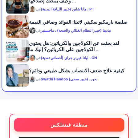
وكيف يمكنك إصلاحها ...
هانا شاين (خبير اللياقة البدنية) ، PT
في
صلصة باربيكيو سكيني لاتينا: الفوائد وصافي القيمة
نباديتا (خبير النظام الغذائي والصحة) ، ماجستير
في
لقد بحثت عن الكولاجين والكرياتين: هل يحتوي
الكولاجين على الكرياتين؟ إليك ما ...
ليانا فيرنر جراي (أخصائي تغذية) ، CN
في
كيفية علاج ضعف الانتصاب بشكل طبيعي ودائم؟
Swathi Handoo (خبير صحي) ، نحن
في
منطقة فيتفلكس