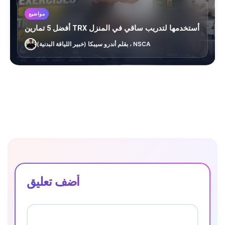
مواضيع
أفضل 5 تمارين TRX أستخدمها لتدريب ساقي في المنزل
بقلم أندرو سيبكا (خبير اللياقة البدنية) ، NSCA
أضف تعليق