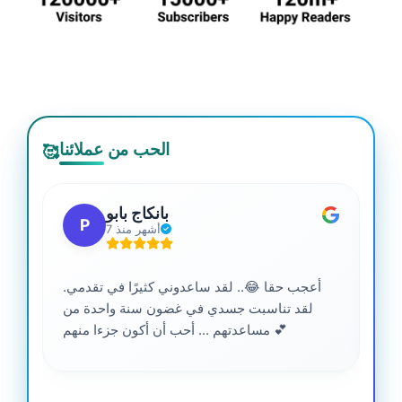
الحب من عملائنا
🥰
بانكاج بابو
P
7 أشهر منذ
أعجب حقا 😂.. لقد ساعدوني كثيرًا في تقدمي.
لقد تناسبت جسدي في غضون سنة واحدة من
مساعدتهم ... أحب أن أكون جزءا منهم 💕