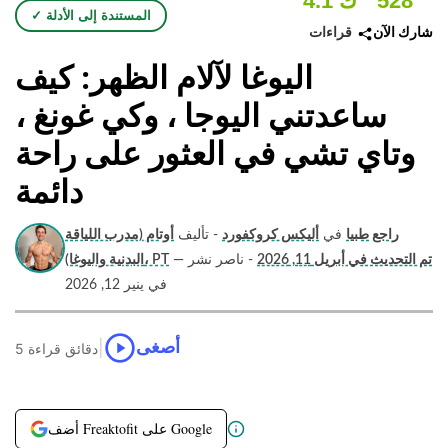
528
4.1 ك
✓ المستندة إلى الأدلة
قراءات
شارك الآن
اليوغا لآلام الظهر: كيف
ساعدتني اليوجا ، وكي غونغ ،
وتاي تشي في العثور على راحة
دائمة
راجع طبيا
في
أليكس كروكفورد
- تأليف
أوتام (مدرب اللياقة
تم التحديث في أبريل 11, 2026
- ناصر نشر
—
البدنية واليوغا)، PT
في ينير 12, 2026
|
أصغى
5 دقائق قراءة
أضف Freaktofit على Google