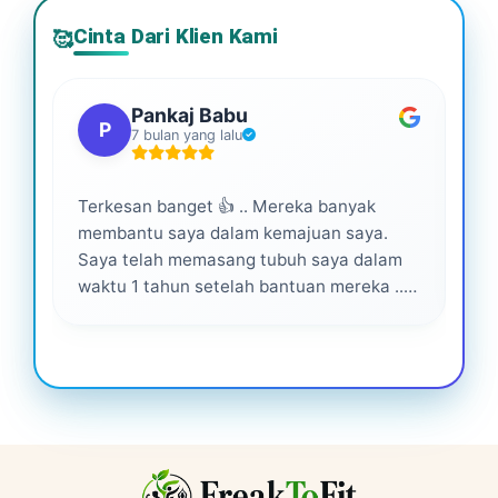
Cinta Dari Klien Kami
🥰
Pankaj Babu
P
7 bulan yang lalu
Terkesan banget 👍 .. Mereka banyak
Lay
membantu saya dalam kemajuan saya.
pro
Saya telah memasang tubuh saya dalam
waktu 1 tahun setelah bantuan mereka ...
Senang menjadi bagian dari mereka 💕