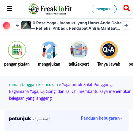
menganut
10 Pose Yoga Jivamukti yang Harus Anda Coba
— Refleksi Pribadi, Pendapat Ahli & Manfaat
Tersembunyi
pengangkatan
mengajukan
talk2expert
Tanya Jawab
pe
rumah tangga
»
kecocokan
»
Yoga untuk Sakit Punggung:
Bagaimana Yoga, Qi Gong, dan Tai Chi membantu saya menemukan
kelegaan yang langgeng
petunjuk
Panduan kebugaran
oleh freaktofit