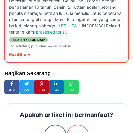
Bersertifikat dari American Council on Exercise dengan
pengalaman 10 tahun. Selain itu, Uttam adalah seorang
penulis olahraga. Setelah lulus, ia menulis untuk beberapa
situs tentang olahraga. Memiliki pengetahuan yang sangat
baik di bidang olahraga.
LEBIH TAH
. INFORMASI Pelajari
tentang kami
proses editorial.
PELATIH KEBUGARAN
151 article(s) published
—
kecocokan
Read Bio →
Bagikan Sekarang
472
227
1.3K
645
872
Apakah artikel ini bermanfaat?