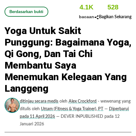
4.1K
528
Berdasarkan bukti
bacaan
Bagikan Sekarang
Yoga Untuk Sakit
Punggung: Bagaimana Yoga,
Qi Gong, Dan Tai Chi
Membantu Saya
Menemukan Kelegaan Yang
Langgeng
ditinjau secara medis
oleh
Alex Crockford
- wewenang yang
ditulis oleh
Uttam (Fitness & Yoga Trainer), PT
—
Diperbarui
pada 11 April 2026
— DEVER INPUBLISHED pada 12
Januari 2026