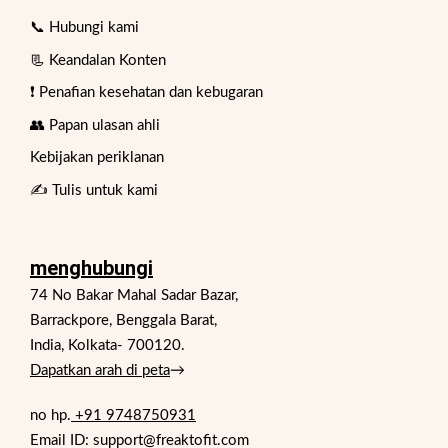
📞 Hubungi kami
📃 Keandalan Konten
❗ Penafian kesehatan dan kebugaran
👥 Papan ulasan ahli
Kebijakan periklanan
✍️ Tulis untuk kami
menghubungi
74 No Bakar Mahal Sadar Bazar,
Barrackpore, Benggala Barat,
India, Kolkata- 700120.
Dapatkan arah di peta
→
no hp.
+91 9748750931
Email ID: support@freaktofit.com