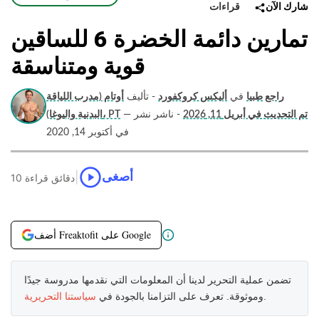
قراءات
شارك الآن
تمارين دائمة الخضرة 6 للساقين
قوية ومتناسقة
راجع طبيا
في
أليكس كروكفورد
- تأليف
أوتام (مدرب اللياقة
تم التحديث في أبريل 11, 2026
- ناشر نشر
—
البدنية واليوغا)، PT
في أكتوبر 14, 2020
|
أصغى
10 دقائق قراءة
أضف Freaktofit على Google
تضمن عملية التحرير لدينا أن المعلومات التي نقدمها مدروسة جيدًا
.
وموثوقة. تعرف على التزامنا بالجودة في
سياستنا التحريرية