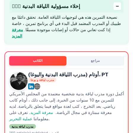
−
🏋🏻‍♂️ إخلاء مسؤولية اللياقة البدنية
نصيحة التمرين هذه هي لتوجيهات اللياقة العامة. تحقق دائمًا مع
طبيبك أو المدرب المعتمد قبل البدء في أي برنامج تمرين ، خاصة
إذا كنت تعاني من حالات أو إصابات موجودة مسبقًا.
معرفة
المزيد
مراجع
الكاتب
أوتام (مدرب اللياقة البدنية واليوغا)، PT
مدرب لياقة و يوجا
أكمل دورة مدرب لياقة بدنية شخصية معتمدة من المجلس الأمريكي
للتمرين مع 10 سنوات من الخبرة. إلى جانب ذلك ، أوتام كاتب
رياضي. بعد التخرج ، كتب لعدة مواقع فيما يتعلق بالرياضة. لديه
معرفة ممتازة في مجال الرياضة.
معرفة المزيد
. تعرف على
عملية التحرير.
معلوماتنا
مدرب لياقة بدنية
ملاءمة
-
150 article(s) published