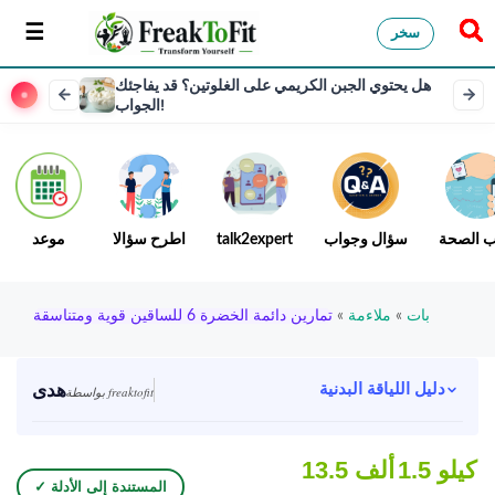
سخر
هل يحتوي الجبن الكريمي على الغلوتين؟ قد يفاجئك
الجواب!
ب الصحة
سؤال وجواب
talk2expert
اطرح سؤالا
موعد
بات
»
ملاءمة
»
تمارين دائمة الخضرة 6 للساقين قوية ومتناسقة
هدى
دليل اللياقة البدنية
بواسطة freaktofit
1.5 كيلو
13.5 ألف
✓ المستندة إلى الأدلة