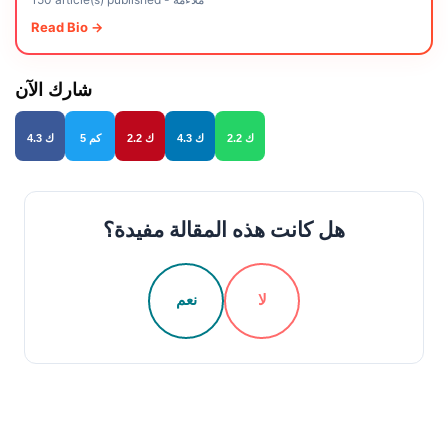
Read Bio →
شارك الآن
2.2 ك
4.3 ك
2.2 ك
5 كم
4.3 ك
هل كانت هذه المقالة مفيدة؟
لا
نعم