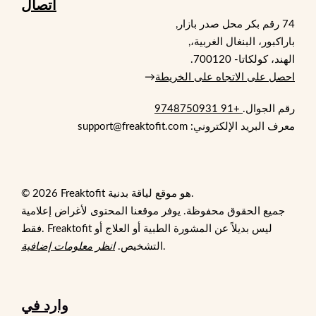
اتصال
74 رقم بكر محل صدر بازار,
باراكبور، البنغال الغربية،,
الهند، كولكاتا- 700120.
احصل على الاتجاه على الخريطة
→
رقم الجوال.
+91 9748750931
معرف البريد الإلكتروني: support@freaktofit.com
© 2026 Freaktofit هو موقع لياقة بدنية.
جميع الحقوق محفوظة. يوفر موقعنا المحتوى لأغراض إعلامية
فقط. Freaktofit ليس بديلاً عن المشورة الطبية أو العلاج أو
.
التشخيص.
انظر معلومات إضافية
وارد في