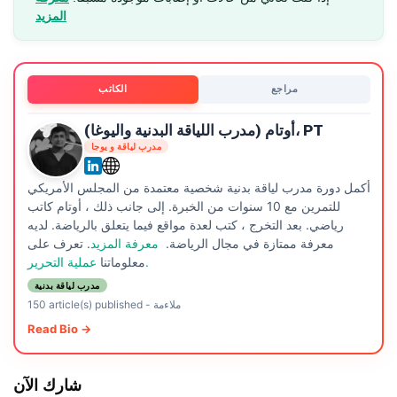
المزيد
مراجع
الكاتب
أوتام (مدرب اللياقة البدنية واليوغا)، PT
مدرب لياقة و يوجا
أكمل دورة مدرب لياقة بدنية شخصية معتمدة من المجلس الأمريكي
للتمرين مع 10 سنوات من الخبرة. إلى جانب ذلك ، أوتام كاتب
رياضي. بعد التخرج ، كتب لعدة مواقع فيما يتعلق بالرياضة. لديه
معرفة ممتازة في مجال الرياضة.
معرفة المزيد
. تعرف على
عملية التحرير.
معلوماتنا
مدرب لياقة بدنية
ملاءمة
-
150 article(s) published
Read Bio →
شارك الآن