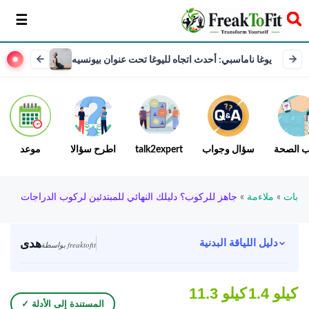
سخر
يوغا ناماسبي: أحدث اتجاه لليوغا تحت عنوان بيونسيه
ب الصحة
سؤال وجواب
talk2expert
اطرح سؤالا
موعد
بات
»
ملاءمة
»
جاهز للركوب؟ دليلك النهائي للمبتدئين لركوب الدراجات
هدى
دليل اللياقة البدنية
بواسطة freaktofit
1.4 كيلو
11.3 كيلو
✓ المستندة إلى الأدلة