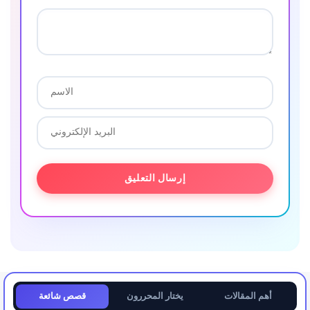
أهم المقالات
يختار المحررون
قصص شائعة