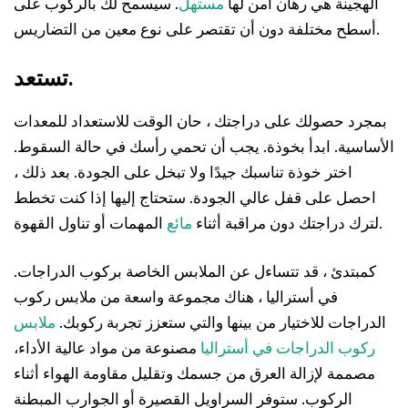
الهجينة هي رهان آمن لها
مستهل
. سيسمح لك بالركوب على
أسطح مختلفة دون أن تقتصر على نوع معين من التضاريس.
تستعد.
بمجرد حصولك على دراجتك ، حان الوقت للاستعداد للمعدات
الأساسية. ابدأ بخوذة. يجب أن تحمي رأسك في حالة السقوط.
اختر خوذة تناسبك جيدًا ولا تبخل على الجودة. بعد ذلك ،
احصل على قفل عالي الجودة. ستحتاج إليها إذا كنت تخطط
المهمات أو تناول القهوة.
لترك دراجتك دون مراقبة أثناء
مائع
كمبتدئ ، قد تتساءل عن الملابس الخاصة بركوب الدراجات.
في أستراليا ، هناك مجموعة واسعة من ملابس ركوب
الدراجات للاختيار من بينها والتي ستعزز تجربة ركوبك.
ملابس
ركوب الدراجات في أستراليا
مصنوعة من مواد عالية الأداء،
مصممة لإزالة العرق من جسمك وتقليل مقاومة الهواء أثناء
الركوب. ستوفر السراويل القصيرة أو الجوارب المبطنة