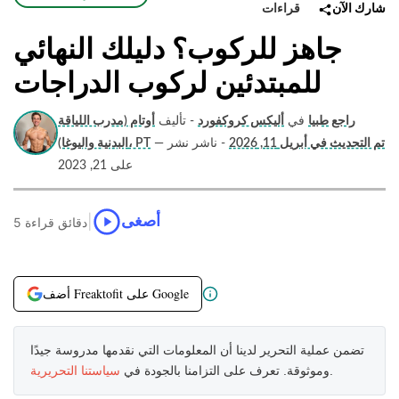
قراءات
شارك الآن
جاهز للركوب؟ دليلك النهائي
للمبتدئين لركوب الدراجات
راجع طبيا
في
أليكس كروكفورد
- تأليف
أوتام (مدرب اللياقة
تم التحديث في أبريل 11, 2026
- ناشر نشر
—
البدنية واليوغا)، PT
على 21, 2023
|
أصغى
5 دقائق قراءة
أضف Freaktofit على Google
تضمن عملية التحرير لدينا أن المعلومات التي نقدمها مدروسة جيدًا
.
وموثوقة. تعرف على التزامنا بالجودة في
سياستنا التحريرية