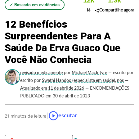
12k
1.3k
✓ Baseado em evidências
lê
Compartilhe agora
12 Benefícios
Surpreendentes Para A
Saúde Da Erva Guaco Que
Você Não Conhecia
revisado medicamente
por
Michael MacIntyre
— escrito por
escrito por
Swathi Handoo (especialista em saúde), nós
—
Atualizado em 11 de abril de 2026
— ENCOMENDAÇÕES
PUBLICADO em 30 de abril de 2023
|
escutar
21 minutos de leitura