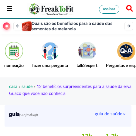
assinar
Quais são os benefícios para a saúde das
sementes de melancia
nomeação
fazer uma pergunta
talk2expert
Perguntas e res
casa
»
saúde
»
12 benefícios surpreendentes para a saúde da erva
Guaco que você não conhecia
guia
guia de saúde
por freaktofit