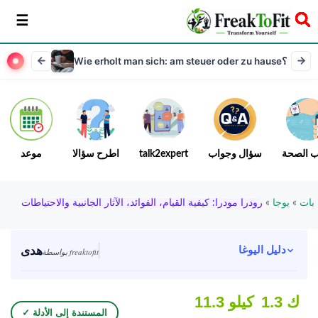
سخر
Wie erholt man sich: am steuer oder zu hause؟
ب الصحة
سؤال وجواب
talk2expert
اطرح سؤالا
موعد
بات
»
يوجا
»
رودرا مودرا: كيفية القيام، الفوائد، الآثار الجانبية والاحتياطات
هدى
دليل اليوغا
بواسطة freaktofit
1.3 ك
11.3 كيلو
✓ المستندة إلى الأدلة