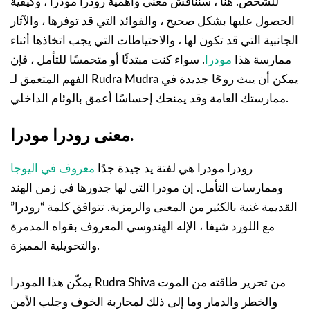
للشخص. هنا ، سنناقش معنى وأهمية رودرا مودرا ، وكيفية
الحصول عليها بشكل صحيح ، والفوائد التي قد توفرها ، والآثار
الجانبية التي قد تكون لها ، والاحتياطات التي يجب اتخاذها أثناء
ممارسة هذا
مودرا
. سواء كنت مبتدئًا أو متحمسًا للتأمل ، فإن
الفهم المتعمق لـ Rudra Mudra يمكن أن يبث روحًا جديدة في
ممارستك العامة وقد يمنحك إحساسًا أعمق بالوئام الداخلي.
معنى رودرا مودرا.
رودرا مودرا هي لفتة يد جيدة جدًا
معروف في اليوجا
وممارسات التأمل. إن مودرا التي لها جذورها في زمن الهند
القديمة غنية بالكثير من المعنى والرمزية. تتوافق كلمة “رودرا”
مع اللورد شيفا ، الإله الهندوسي المعروف بقواه المدمرة
والتحويلية المميزة.
يمكّن هذا المودرا Rudra Shiva من تحرير طاقته من الموت
والخطر والدمار وما إلى ذلك لمحاربة الخوف وجلب الأمن