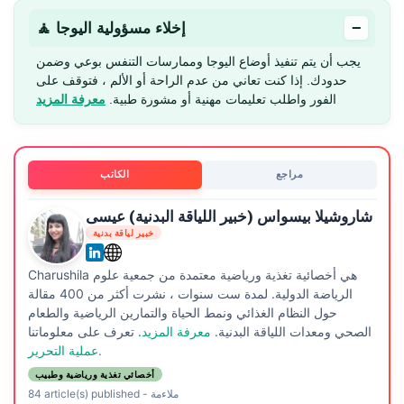
−
🧘 إخلاء مسؤولية اليوجا
يجب أن يتم تنفيذ أوضاع اليوجا وممارسات التنفس بوعي وضمن
حدودك. إذا كنت تعاني من عدم الراحة أو الألم ، فتوقف على
الفور واطلب تعليمات مهنية أو مشورة طبية.
معرفة المزيد
مراجع
الكاتب
شاروشيلا بيسواس (خبير اللياقة البدنية) عيسى
خبير لياقة بدنية
Charushila هي أخصائية تغذية ورياضية معتمدة من جمعية علوم
الرياضة الدولية. لمدة ست سنوات ، نشرت أكثر من 400 مقالة
حول النظام الغذائي ونمط الحياة والتمارين الرياضية والطعام
الصحي ومعدات اللياقة البدنية.
معرفة المزيد
. تعرف على معلوماتنا
عملية التحرير.
أخصائي تغذية ورياضية وطبيب
ملاءمة
-
84 article(s) published