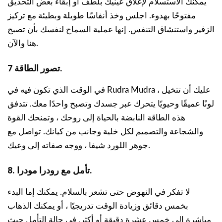
يمكنك الاستسلام لإغلاق عينيك بلطف أو إبقاء بعض التحديق
مفتوحًا بهدوء. اجلس وخذ أنفاسًا طويلة وبطيئة مع تركيز
الزفير واستنشاق التنفس. إنها عملية السماح لنفسك بأن تصبح
هنا والآن.
7 تصور الطاقة.
في الوقت الذي تكون فيه في Rudra Mudra ، عليك أن تتخيل
لونًا عميقًا وحيويًا يتحرك عبر جسدك وتصبح واحدًا معك. تتدفق
هذه الطاقة النابضة بالحياة إلى روحك ، وتمنحك القوة
والشجاعة والتصميم لكل خلية وجانب من كيانك. تواصل مع
جوهر اللورد شيفا ، ووجه صفاته إلى وعيك.
8. تأمل مع رودرا مودرا.
لا تفكر في النهوض حتى تشعر بالسلام. يمكنك إما البدء
بخمس دقائق وزيادة الوقت تدريجيًا ، أو يمكنك الذهاب
مباشرة إلى خمس عشرة دقيقة أو أكثر. في حالة التأمل حيث