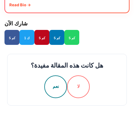
Read Bio →
شارك الآن
5 كم
5 كم
5 كم
1 ك
5 كم
هل كانت هذه المقالة مفيدة؟
لا
نعم