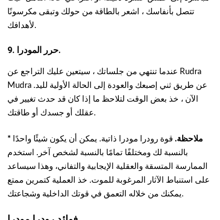
تتصل بأنفاسك ، اشعر بالطاقة من حولك وتبقى مكرسونًا
لأهدافك.
9. حرر المودرا.
عندما تنتهي من جلساتك ، سيتعين عليك التراجع عن Rudra
Mudra عن طريق ثني إصبعك والعودة إلى الحالة الأولية لليد.
الآن ، خذ بعض الوقت لتلاحظ ما إذا كان قد حدث تغيير في
عقلك أو جسدك أو طاقتك.
* ملاحظة.
قوة رودرا مودرا ذاتية. يمكن أن يكون شيئًا واحدًا
بالنسبة لك ومختلفًا تمامًا بالنسبة لشخص آخر. استخدم
الممارسة المتسقة والعقلية الإيجابية والتفاني، وهذا سيساعد
على استنباط الآثار المرغوبة للموت. خذ العملية كتمرين ممتع
يمكنك من خلاله التعمق في قوتك الداخلية وشجاعتك.
فوائد رودرا مودرا.