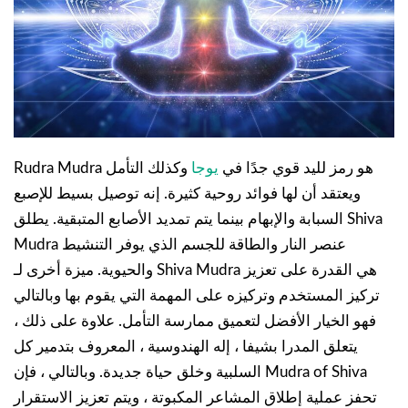
Rudra Mudra هو رمز لليد قوي جدًا في
يوجا
وكذلك التأمل
ويعتقد أن لها فوائد روحية كثيرة. إنه توصيل بسيط للإصبع
السبابة والإبهام بينما يتم تمديد الأصابع المتبقية. يطلق Shiva
Mudra عنصر النار والطاقة للجسم الذي يوفر التنشيط
والحيوية. ميزة أخرى لـ Shiva Mudra هي القدرة على تعزيز
تركيز المستخدم وتركيزه على المهمة التي يقوم بها وبالتالي
فهو الخيار الأفضل لتعميق ممارسة التأمل. علاوة على ذلك ،
يتعلق المدرا بشيفا ، إله الهندوسية ، المعروف بتدمير كل
السلبية وخلق حياة جديدة. وبالتالي ، فإن Mudra of Shiva
تحفز عملية إطلاق المشاعر المكبوتة ، ويتم تعزيز الاستقرار