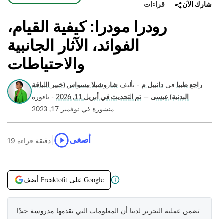
قراءات
شارك الآن
رودرا مودرا: كيفية القيام،
الفوائد، الآثار الجانبية
والاحتياطات
راجع طبيا
في
دانييل م
- تأليف
شاروشيلا بيسواس (خبير اللياقة
البدنية) عيسى
—
تم التحديث في أبريل 11, 2026
- نافورة
منشورة في نوفمبر 17, 2023
|
أصغى
19 دقيقة قراءة
أضف Freaktofit على Google
تضمن عملية التحرير لدينا أن المعلومات التي نقدمها مدروسة جيدًا