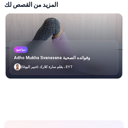
المزيد من القصص لك
مواضيع
Adho Mukha Svanasana وفوائده الصحية
بقلم سارة كلارك (خبير اليوغا) ، EYT