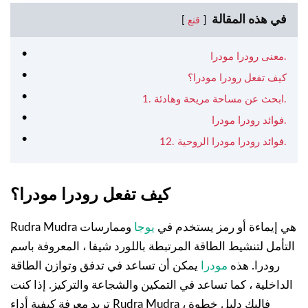
في هذه المقالة
قنع
معنى رودرا مودرا.
كيف تفعل رودرا مودرا؟
1. ابحث عن مساحة مريحة وهادئة.
فوائد رودرا مودرا.
12. فوائد رودرا مودرا الروحية.
كيف تفعل رودرا مودرا؟
Rudra Mudra هي إيماءة أو رمز يستخدم في
يوجا
وممارسات
التأمل لتنشيط الطاقة المرتبطة باللورد شيفا ، المعروفة باسم
رودرا. هذه
مودرا
يمكن أن تساعد في تدفق وتوازن الطاقة
الداخلية ، كما تساعد في التمكين والشجاعة والتركيز. إذا كنت
تريد معرفة كيفية أداء Rudra Mudra ، فإليك دليل خطوة