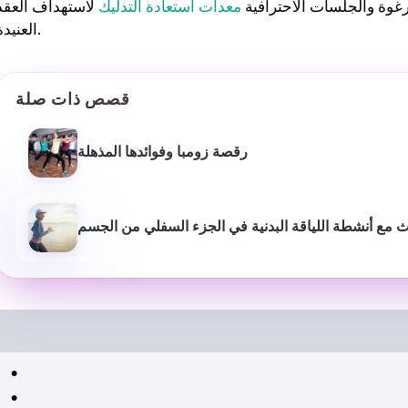
رغوة والجلسات الاحترافية
معدات استعادة التدليك
لاستهداف العقد
العنيدة.
قصص ذات صلة
رقصة زومبا وفوائدها المذهلة
 مع أنشطة اللياقة البدنية في الجزء السفلي من الجسم
بيوش ياداف
سانجاميش
P
قبل عام
منذ 3 أشهر
لقد غير موقع استشارات اللياقة
خدمة ومعلومات اح