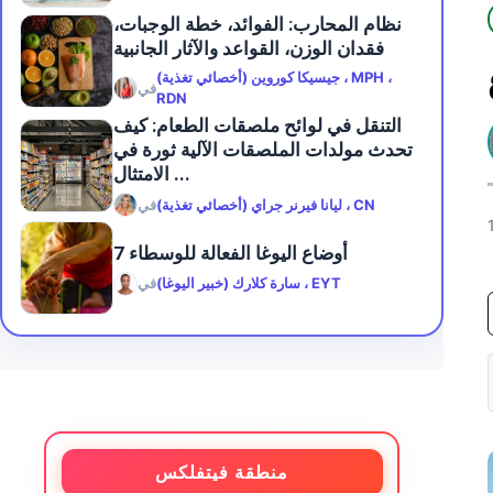
نظام المحارب: الفوائد، خطة الوجبات،
فقدان الوزن، القواعد والآثار الجانبية
جيسيكا كوروين (أخصائي تغذية) ، MPH ،
في
RDN
التنقل في لوائح ملصقات الطعام: كيف
تحدث مولدات الملصقات الآلية ثورة في
الامتثال ...
ليانا فيرنر جراي (أخصائي تغذية) ، CN
في
7 أوضاع اليوغا الفعالة للوسطاء
سارة كلارك (خبير اليوغا) ، EYT
في
منطقة فيتفلكس