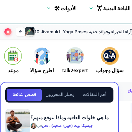
🏋 اللياقة البدنية
🛠 الأدوات
 شخصية وآراء الخبراء وفوائد خفية
سؤال وجواب
talk2expert
اطرح سؤالا
موعد
اع
أهم المقالات
يختار المحررون
قصص شائعة
ما هي خلوات العافية وماذا تتوقع منهم؟
جيسيكا بوث (خبيرة صحية) ، نحن
في