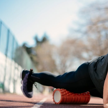
مايك تايسون دفع ما يصل 💪
الوقت المناسب لممارسة التمارين 🔥