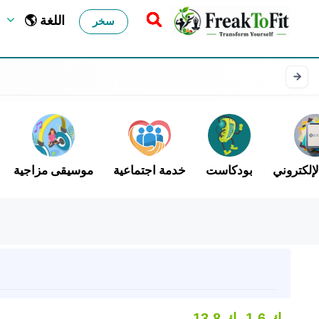
🌎 اللغة
سخر
لإلكتروني
بودكاست
خدمة اجتماعية
موسيقى مزاجية
1.6 ك
13.8 ك