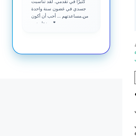
....
كثيرًا في تقدمي. لقد تناسبت
جسدي في غضون سنة واحدة
من مساعدتهم ... أحب أن أكون
جزءا منهم 💕