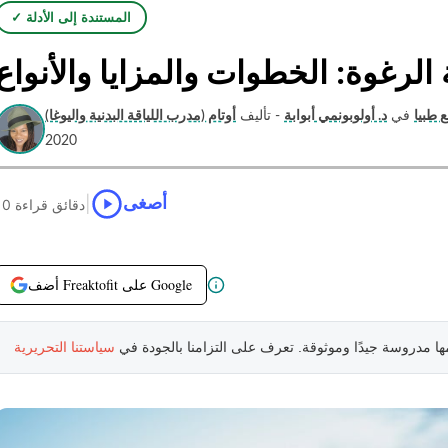
✓ المستندة إلى الأدلة
الرغوة: الخطوات والمزايا والأنواع
 طبيا
في
د. أولوبونمي أبوابة
- تأليف
2020
|
أصغى
10 دقائق قراءة
أضف Freaktofit على Google
مها مدروسة جيدًا وموثوقة. تعرف على التزامنا بالجودة في
سياستنا التحريرية