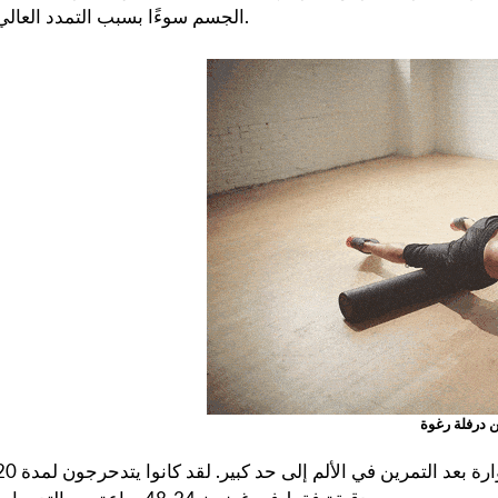
الجسم سوءًا بسبب التمدد العالي.
 درفلة رغوة
وفقًا لدراسة أجريت على 8 أشخاص ، ساعدت الرغوة الدوارة بعد التمرين في الألم إلى حد كبير.