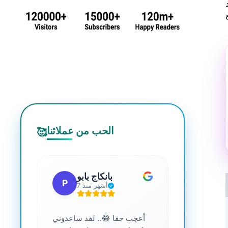
الحب من عملائنا
🥰
 جي
بانكاج بابو
P
S
7 أشهر منذ
ترافية عالية
أعجب حقا 😂.. لقد ساعدوني