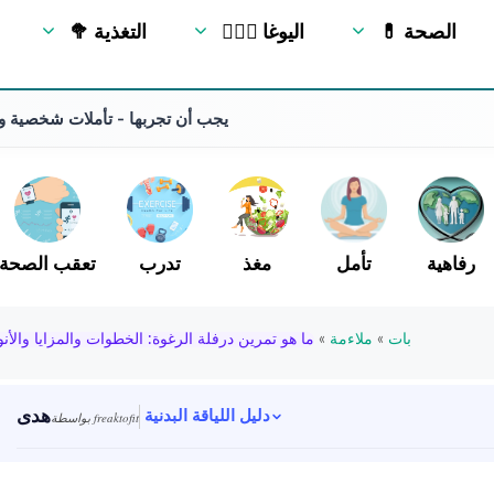
💊 الصحة
🧘🏻‍♂️ اليوغا
🥦 التغذية
10 Jivamukti Yoga Poses يجب أن تجربها - تأملات
رفاهية
تأمل
مغذ
تدرب
تعقب الصحة
بات
»
ملاءمة
»
ما هو تمرين درفلة الرغوة: الخطوات والمزايا والأنو
هدى
دليل اللياقة البدنية
بواسطة freaktofit