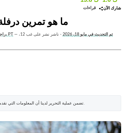
قراءات
شارك الآن
ما هو تمرين درفلة 
تم التحديث في مايو 18، 2026
- ناشر نشر على ﻏﺐ 12،
—
أوتام (مدرب اللياقة البدنية واليوغا)، PT
راجع
.
تضمن عملية التحرير لدينا أن المعلومات التي نقد