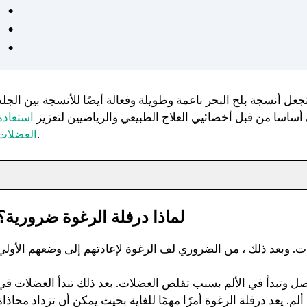
البدنية هذا أسلوب حياتي حقًا.
كان من السهل اتباع خطط
التمرين والتغذية الشخصية
وفعالة. شعرت بالدعم في كل
خطوة على الطريق - موصى به
للغاية لأي شخص جاد في
تجعل أنسجة بلح البحر ناعمة وطويلة وفعالة أيضًا للأنسجة بين الجلد
الحصول على صحة أفضل. ❤️
 أساسا من قبل أخصائيي العلاج الطبيعي والرياضيين لتعزيز
استعادة
.
العضلات
لماذا درفلة الرغوة ضرورية؟
ل وتبدأ في الألم بسبب تقلص العضلات. بعد ذلك تبدأ العضلات في
. يعد درفلة الرغوة أمرًا مهمًا للغاية بحيث يمكن أن تزداد محاذاة