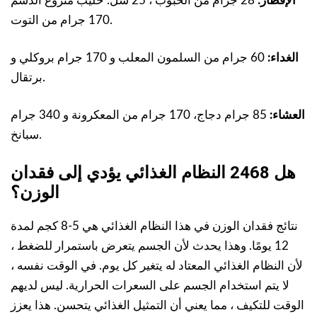
الإفطار:
28 جرام من الحبوب ، 25 سل. حليب منزوع الدسم
170 جرام من التوت.
الغداء:
60 جرام من السلمون المعلب و 170 جرام بروكلي و
برتقال.
العشاء:
85 جرام دجاج، 170 جرام من المعكرونة و 340 جرام
سبانخ.
هل 2468 النظام الغذائي يؤدي إلى فقدان
الوزن؟
نتائج فقدان الوزن في هذا النظام الغذائي هي 5-8 كجم لمدة
12 يومًا. وهذا يحدث لأن الجسم يتعرض باستمرار للضغط ،
لأن النظام الغذائي المعتاد له يتغير كل يوم. في الوقت نفسه ،
لا يتم استخدام الجسم على السعرات الحرارية. ليس لديهم
الوقت للتكيف ، مما يعني أن التمثيل الغذائي يتحسن. هذا يعزز