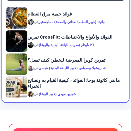
فوائد حمية مرق العظام
نباديتا (خبير النظام الغذائي والصحة) ، ماجستير
في
تمرين CrossFit: الفوائد والأنواع والاحتياطات
أوتام (مدرب اللياقة البدنية واليوغا)، PT
في
تمرين كوبرا المعرضة للخطر: كيف تفعل؟
شاروشيلا بيسواس (خبير اللياقة البدنية) عيسى
في
ما هي كاتونة يوجا: الفوائد ، كيفية القيام به ونصائح
الخبراء
شيرين مهدي (خبير اليوغا)
في