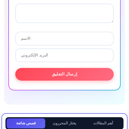
أهم المقالات
يختار المحررون
قصص شائعة