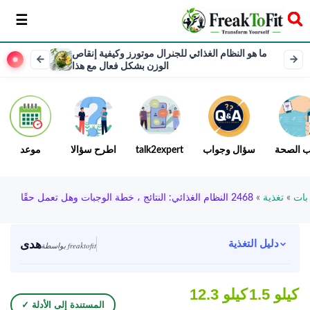
سخر
ما هو النظام الغذائي للجنرال موتورز وكيفية إنقاص
الوزن بشكل فعال مع هذا
ب الصحة
سؤال وجواب
talk2expert
اطرح سؤالا
موعد
بات
»
تغذية
»
2468 النظام الغذائي: النتائج ، خطة الوجبات وهل تعمل حقًا
هدى
دليل التغذية
بواسطة freaktofit
1.5 كيلو
12.3 كيلو
✓ المستندة إلى الأدلة