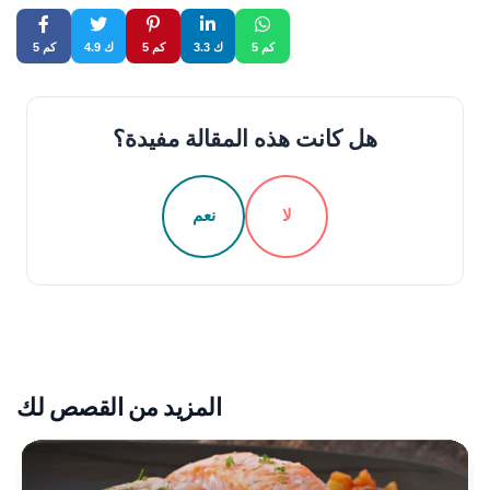
5 كم
3.3 ك
5 كم
4.9 ك
5 كم
هل كانت هذه المقالة مفيدة؟
لا
نعم
المزيد من القصص لك