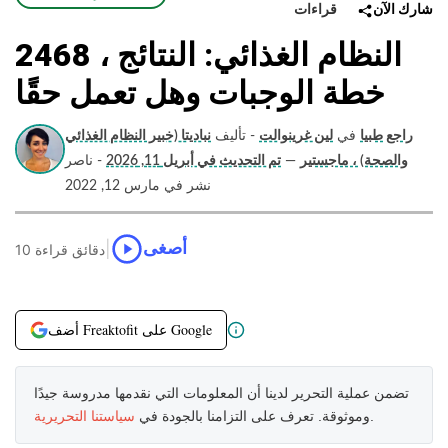
قراءات
شارك الآن
2468 النظام الغذائي: النتائج ،
خطة الوجبات وهل تعمل حقًا
راجع طبيا
في
لين غرينوالت
- تأليف
نباديتا (خبير النظام الغذائي
والصحة) ، ماجستير
—
تم التحديث في أبريل 11, 2026
- ناصر
نشر في مارس 12, 2022
|
أصغى
10 دقائق قراءة
أضف Freaktofit على Google
تضمن عملية التحرير لدينا أن المعلومات التي نقدمها مدروسة جيدًا
.
وموثوقة. تعرف على التزامنا بالجودة في
سياستنا التحريرية