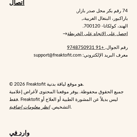
اتصال
74 رقم بكر محل صدر بازار,
باراكبور، البنغال الغربية،,
الهند، كولكاتا- 700120.
احصل على الاتجاه على الخريطة
→
رقم الجوال.
+91 9748750931
معرف البريد الإلكتروني: support@freaktofit.com
© 2026 Freaktofit هو موقع لياقة بدنية.
جميع الحقوق محفوظة. يوفر موقعنا المحتوى لأغراض إعلامية
فقط. Freaktofit ليس بديلاً عن المشورة الطبية أو العلاج أو
.
التشخيص.
انظر معلومات إضافية
وارد في